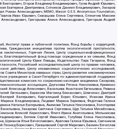
й Викторович, Егоров Владимир Владимирович, Гусев Андрей Юрьевич,
ская Екатерина Дмитриевна, Сотников Даниил Владимирович, Захаров
ерл Роман Александрович, МЕМО, Mason G.E.S. Anonymous Foundation,
, Павлов Иван Юрьевич, Скворцова Елена Сергеевна, Оленичев Максим
 Александрович, Григорьева Алина Александровна, Григорьев Андрей
б, Институт права и публичной политики, Фонд борьбы с коррупцией,
ива, Гражданская инициатива против экологической преступности,
рав заключенных, Горячая Линия, Центр социально-информационных
дан, Благотворительный фонд помощи осужденным и их семьям, Фонд
 Аналитический Центр Юрия Левады, Издательство Парк Гагарина, Фонд
гласности, Российский исследовательский центр по правам человека,
ское действие, Центр независимых социологических исследований,
в Совета Министров северных стран, Центр развития некоммерческих
стное учреждение в Санкт-Петербурге по административной поддержке
Общественная комиссия по сохранению наследия академика Сахарова,
нтимонопольная ассоциация, Дзугкоева Регина Николаевна, Кривенко
кий Александр Алексеевич, Васильева Анастасия Евгеньевна, Ривина
италий Евгеньевич, Барахоев Магомед Бекханович, Шевченко Дмитрий
 Валерий Валерьевич, Каргалицкий Борис Юльевич, Исакова Ирина
ва Марина Владимировна, Людевиг Марина Зариевна, Федотова Галина
уркина Наталья Валерьевна, Акимова Татьяна Николаевна, Золотарева
 Васильевна, Захарова Светлана Сергеевна, Щур Татьяна Михайловна,
 Симонов Алексей Кириллович, Флиге Ирина Анатольевна, Мельникова
адимирович, Беляев Сергей Иванович, Голубева Елена Николаевна,
вна, Шуманов Илья Вячеславович, Арапова Галина Юрьевна, Свечников
ий Леонид Борисович, Лукашевский Сергей Маркович, Бахмин Вячеслав