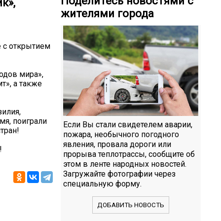
Поделитесь новостями с
к»,
жителями города
 с открытием
одов мира»,
т», а также
зилия,
емя, поиграли
Если Вы стали свидетелем аварии,
тран!
пожара, необычного погодного
явления, провала дороги или
!
прорыва теплотрассы, сообщите об
этом в ленте народных новостей.
Загружайте фотографии через
специальную форму.
ДОБАВИТЬ НОВОСТЬ