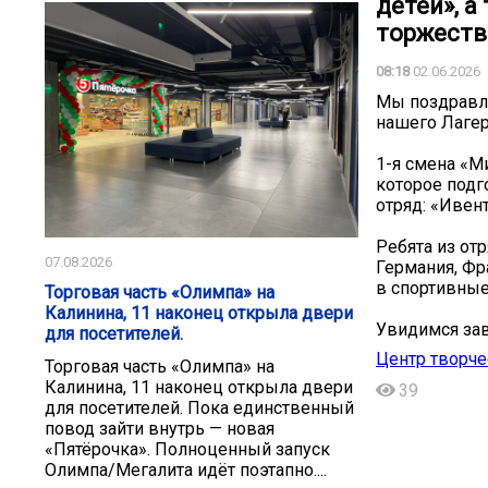
детей», а
торжеств
08:18
02.06.2026
Мы поздравл
нашего Лагер
1-я смена «М
которое подг
отряд: «Ивен
Ребята из от
07.08.2026
Германия, Фра
в спортивные
Торговая часть «Олимпа» на
Калинина, 11 наконец открыла двери
Увидимся зав
для посетителей.
Центр творч
Торговая часть «Олимпа» на
Калинина, 11 наконец открыла двери
39
для посетителей. Пока единственный
повод зайти внутрь — новая
«Пятёрочка». Полноценный запуск
Олимпа/Мегалита идёт поэтапно....