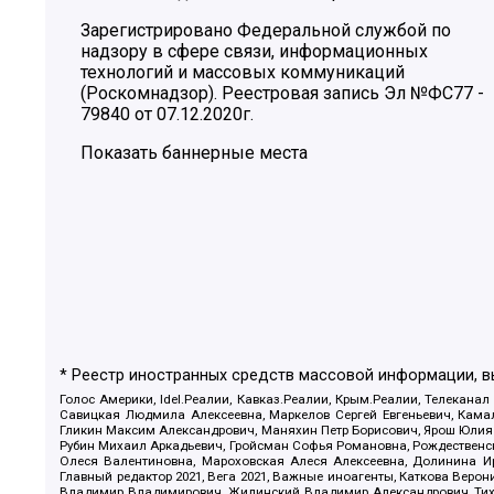
Зарегистрировано Федеральной службой по
надзору в сфере связи, информационных
технологий и массовых коммуникаций
(Роскомнадзор). Реестровая запись Эл №ФС77 -
79840 от 07.12.2020г.
Показать баннерные места
* Реестр иностранных средств массовой информации, 
Голос Америки, Idel.Реалии, Кавказ.Реалии, Крым.Реалии, Телеканал
Савицкая Людмила Алексеевна, Маркелов Сергей Евгеньевич, Камал
Гликин Максим Александрович, Маняхин Петр Борисович, Ярош Юлия П
Рубин Михаил Аркадьевич, Гройсман Софья Романовна, Рождественски
Олеся Валентиновна, Мароховская Алеся Алексеевна, Долинина И
Главный редактор 2021, Вега 2021, Важные иноагенты, Каткова Вер
Владимир Владимирович, Жилинский Владимир Александрович, Тихон