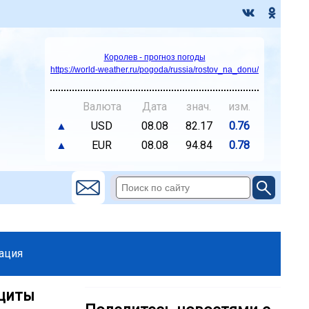
Королев - прогноз погоды
https://world-weather.ru/pogoda/russia/rostov_na_donu/
Валюта
Дата
знач.
изм.
▲
USD
08.08
82.17
0.76
▲
EUR
08.08
94.84
0.78
ация
щиты