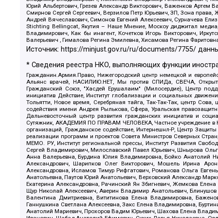
Юрий Альбертович, Грезев Александр Викторович, Важенков Артем В
Смирнов Сергей Сергеевич, Верзилов Петр Юрьевич, ЗП, Зона прав
Андрей Вячеславович, Симонов Евгений Алексеевич, Сурначева Елиз
Stichting Bellingcat, Якутия – Наше Мнение, Москоу диджитал мед
Владимирович, Как бы инагент, Кочетков Игорь Викторович, Иркут
Валерьевич , Гималова Регина Эмилевна, Хисамова Регина Фаритовн
Источник:
https://minjust.gov.ru/ru/documents/7755/
данны
* Сведения реестра НКО, выполняющих функции иностра
Гражданин.Армия.Право, Нижегородский центр немецкой и европейск
Альянс врачей, НАСИЛИЮ.НЕТ, Мы против СПИДа, СВЕЧА, Открытый
Гражданский Союз, "Хасдей Ерушалаим" (Милосердие), Центр под
инициатив Действие, Институт глобализации и социальных движен
Тольятти, Новое время, Серебряная тайга, Так-Так-Так, центр Сова
содействия имени Андрея Рылькова, Сфера, Уральская правозащитна
Дальневосточный центр развития гражданских инициатив и социа
Сутяжник, АКАДЕМИЯ ПО ПРАВАМ ЧЕЛОВЕКА, Частное учреждение в Ка
организаций, Гражданское содействие, Интернешнл-Р, Центр Защиты
реализации программ и проектов Совета Министров Северных Стран
МЕМО. РУ, Институт региональной прессы, Институт Развития Своб
Сергей Владимирович, Милославский Павел Юрьевич, Шнырова Ольга
Анна Валерьевна, Бурдина Юлия Владимировна, Бойко Анатолий Ник
Александрович, Шарипков Олег Викторович, Мошель Ирина Ароно
Александровна, Исламов Тимур Рифгатович, Романова Ольга Евгень
Анатольевна, Паутов Юрий Анатольевич, Верховский Александр Марк
Екатерина Александровна, Рачинский Ян Збигневич, Жемкова Елена 
Щур Николай Алексеевич, Аверин Владимир Анатольевич, Блинушов 
Валентина Дмитриевна, Вититинова Елена Владимировна, Баженов
Ганнушкина Светлана Алексеевна, Закс Елена Владимировна, Буртин
Анатолий Мариевич, Прохоров Вадим Юрьевич, Шахова Елена Владими