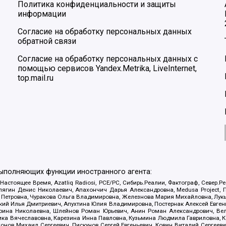
Политика конфиденциальности и защиты
информации
Согласие на обработку персональных данных
обратной связи
Согласие на обработку персональных данных с
помощью сервисов Yandex.Metrika, LiveInternet,
top.mail.ru
выполняющих функции иностранного агента:
 Настоящее Время, Azatliq Radiosi, PCE/PC, Сибирь.Реалии, Фактограф, Север
ягин Денис Николаевич, Апахончич Дарья Александровна, Medusa Project, П
етровна, Чуракова Ольга Владимировна, Железнова Мария Михайловна, Лукьян
й Илья Дмитриевич, Апухтина Юлия Владимировна, Постернак Алексей Евгеньев
рина Николаевна, Шлейнов Роман Юрьевич, Анин Роман Александрович, Вел
оника Вячеславовна, Карезина Инна Павловна, Кузьмина Людмила Гавриловна
ов Михаил Сергеевич, Пискунов Сергей Евгеньевич, Ковин Виталий Сергеевич