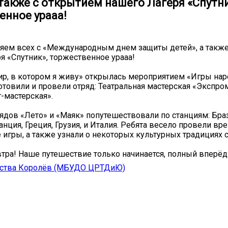
 также с открытием нашего Лагеря «Спутни
енное урааа!
яем всех с «Международным днем защиты детей», а также
я «Спутник», торжественное урааа!
ир, в котором я живу» открылась мероприятием «Игры нар
отовили и провели отряд: Театральная мастерская «Экспром
т-мастерская».
рядов «Лето» и «Маяк» попутешествовали по станциям: Бра
нция, Греция, Грузия, и Италия. Ребята весело провели вр
 игры, а также узнали о некоторых культурных традициях с
тра! Наше путешествие только начинается, полный вперёд
ества Королёв (МБУДО ЦРТДиЮ)