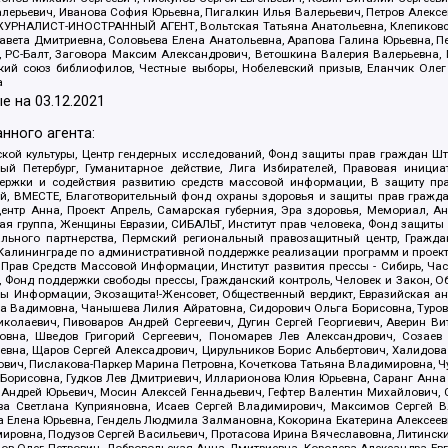
алерьевич, Иванова София Юрьевна, Пигалкин Илья Валерьевич, Петров Алексе
а, ЖУРНАЛИСТ-ИНОСТРАННЫЙ АГЕНТ, Вольтская Татьяна Анатольевна, Клепиков
авета Дмитриевна, Соловьева Елена Анатольевна, Арапова Галина Юрьевна, П
иа, РС-Балт, Заговора Максим Александрович, Ветошкина Валерия Валерьевна
ский союз библиофилов, Честные выборы, Нобелевский призыв, Еланчик Олег
а
е на
03.12.2021
нного агента:
ой культуры, Центр гендерных исследований, Фонд защиты прав граждан Шта
 Петербург, Гуманитарное действие, Лига Избирателей, Правовая инициат
держки и содействия развитию средств массовой информации, В защиту п
ий, ВМЕСТЕ, Благотворительный фонд охраны здоровья и защиты прав граж
, центр Анна, Проект Апрель, Самарская губерния, Эра здоровья, Мемориал,
я группа, Женщины Евразии, СИБАЛЬТ, Институт прав человека, Фонд защиты 
льного партнерства, Пермский региональный правозащитный центр, Граждан
лининграде по административной поддержке реализации программ и проекто
 Прав Средств Массовой Информации, Институт развития прессы - Сибирь, Ча
, Фонд поддержки свободы прессы, Гражданский контроль, Человек и Закон, 
оды Информации, Экозащита!-Женсовет, Общественный вердикт, Евразийская а
 Вадимовна, Чанышева Лилия Айратовна, Сидорович Ольга Борисовна, Туровс
олаевич, Пивоваров Андрей Сергеевич, Дугин Сергей Георгиевич, Аверин В
вна, Шведов Григорий Сергеевич, Пономарев Лев Александрович, Созаев
евна, Щаров Сергей Алексадрович, Цирульников Борис Альбертович, Халидо
ович, Пислакова-Паркер Марина Петровна, Кочеткова Татьяна Владимировна, Ч
Борисовна, Гудков Лев Дмитриевич, Илларионова Юлия Юрьевна, Саранг Анна
Андрей Юрьевич, Мосин Алексей Геннадьевич, Гефтер Валентин Михайлович,
а Светлана Куприяновна, Исаев Сергей Владимирович, Максимов Сергей Вл
а Елена Юрьевна, Гендель Людмила Залмановна, Кокорина Екатерина Алексее
ровна, Подузов Сергей Васильевич, Протасова Ирина Вячеславовна, Литинск