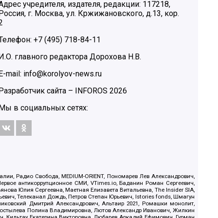
Адрес учредителя, издателя, редакции: 117218,
Россия, г. Москва, ул. Кржижановского, д.13, кор.
2
Телефон: +7 (495) 718-84-11
И.О. главного редактора Дорохова Н.В.
E-mail: info@korolyov-news.ru
Разработчик сайта –
INFOROS
2026
Мы в социальных сетях:
.Реалии, Радио Свобода, MEDIUM-ORIENT, Пономарев Лев Александрович,
ервое антикоррупционное СМИ, VTimes.io, Баданин Роман Сергеевич,
ова Юлия Сергеевна, Маетная Елизавета Витальевна, The Insider SIA,
ич, Телеканал Дождь, Петров Степан Юрьевич, Istories fonds, Шмагун
иковский Дмитрий Александрович, Альтаир 2021, Ромашки монолит,
, Костылева Полина Владимировна, Лютов Александр Иванович, Жилкин
, Кильтау Екатерина Викторовна, Любарев Аркадий Ефимович, Гурман