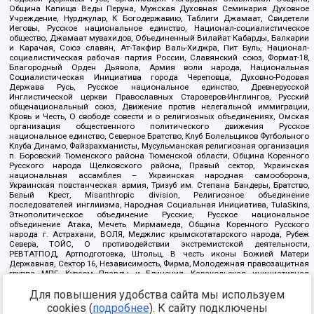
Община Капища Веды Перуна, Мужская Духовная Семинария Духовное
Учреждение, Нурджулар, К Богодержавию, Таблиги Джамаат, Свидетели
Иеговы, Русское национальное единство, Национал-социалистическое
общество, Джамаат мувахидов, Объединенный Вилайат Кабарды, Балкарии
и Карачая, Союз славян, Ат-Такфир Валь-Хиджра, Пит Буль, Национал-
социалистическая рабочая партия России, Славянский союз, Формат-18,
Благородный Орден Дьявола, Армия воли народа, Национальная
Социалистическая Инициатива города Череповца, Духовно-Родовая
Держава Русь, Русское национальное единство, Древнерусской
Инглистической церкви Православных Староверов-Инглингов, Русский
общенациональный союз, Движение против нелегальной иммиграции,
Кровь и Честь, О свободе совести и о религиозных объединениях, Омская
организация общественного политического движения Русское
национальное единство, Северное Братство, Клуб Болельщиков Футбольного
Клуба Динамо, Файзрахманисты, Мусульманская религиозная организация
п. Боровский Тюменского района Тюменской области, Община Коренного
Русского народа Щелковского района, Правый сектор, Украинская
национальная ассамблея – Украинская народная самооборона,
Украинская повстанческая армия, Тризуб им. Степана Бандеры, Братство,
Белый Крест, Misanthropic division, Религиозное объединение
последователей инглиизма, Народная Социальная Инициатива, TulaSkins,
Этнополитическое объединение Русские, Русское национальное
объединение Атака, Мечеть Мирмамеда, Община Коренного Русского
народа г. Астрахани, ВОЛЯ, Меджлис крымскотатарского народа, Рубеж
Севера, ТОЙС, О противодействии экстремистской деятельности,
РЕВТАТПОД, Артподготовка, Штольц, В честь иконы Божией Матери
Державная, Сектор 16, Независимость, Фирма, Молодежная правозащитная
группа МПГ, Курсом Правды и Единения, Каракольская инициативная
группа, Автоград Крю, Союз Славянских Сил Руси, Алля-Аят,
Благотворительный пансионат Ак Умут, Русская республика Русь,
Для повышения удобства сайта мы используем
Арестантское уголовное единство, Башкорт, Нация и свобода, W.H.С., Фалунь
cookies (
подробнее
). К сайту подключены
Дафа, Иртыш Ultras, Русский Патриотический клуб-Новокузнецк/РПК,