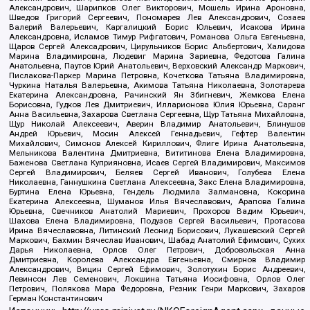
Александрович, Шарипков Олег Викторович, Мошель Ирина Ароновна,
Шведов Григорий Сергеевич, Пономарев Лев Александрович, Созаев
Валерий Валерьевич, Каргалицкий Борис Юльевич, Исакова Ирина
Александровна, Исламов Тимур Рифгатович, Романова Ольга Евгеньевна,
Щаров Сергей Алексадрович, Цирульников Борис Альбертович, Халидова
Марина Владимировна, Людевиг Марина Зариевна, Федотова Галина
Анатольевна, Паутов Юрий Анатольевич, Верховский Александр Маркович,
Пислакова-Паркер Марина Петровна, Кочеткова Татьяна Владимировна,
Чуркина Наталья Валерьевна, Акимова Татьяна Николаевна, Золотарева
Екатерина Александровна, Рачинский Ян Збигневич, Жемкова Елена
Борисовна, Гудков Лев Дмитриевич, Илларионова Юлия Юрьевна, Саранг
Анна Васильевна, Захарова Светлана Сергеевна, Щур Татьяна Михайловна,
Щур Николай Алексеевич, Аверин Владимир Анатольевич, Блинушов
Андрей Юрьевич, Мосин Алексей Геннадьевич, Гефтер Валентин
Михайлович, Симонов Алексей Кириллович, Флиге Ирина Анатольевна,
Мельникова Валентина Дмитриевна, Вититинова Елена Владимировна,
Баженова Светлана Куприяновна, Исаев Сергей Владимирович, Максимов
Сергей Владимирович, Беляев Сергей Иванович, Голубева Елена
Николаевна, Ганнушкина Светлана Алексеевна, Закс Елена Владимировна,
Буртина Елена Юрьевна, Гендель Людмила Залмановна, Кокорина
Екатерина Алексеевна, Шуманов Илья Вячеславович, Арапова Галина
Юрьевна, Свечников Анатолий Мариевич, Прохоров Вадим Юрьевич,
Шахова Елена Владимировна, Подузов Сергей Васильевич, Протасова
Ирина Вячеславовна, Литинский Леонид Борисович, Лукашевский Сергей
Маркович, Бахмин Вячеслав Иванович, Шабад Анатолий Ефимович, Сухих
Дарья Николаевна, Орлов Олег Петрович, Добровольская Анна
Дмитриевна, Королева Александра Евгеньевна, Смирнов Владимир
Александрович, Вицин Сергей Ефимович, Золотухин Борис Андреевич,
Левинсон Лев Семенович, Локшина Татьяна Иосифовна, Орлов Олег
Петрович, Полякова Мара Федоровна, Резник Генри Маркович, Захаров
Герман Константинович