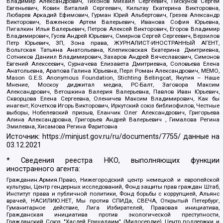
Владимир Александрович, Тихонов Михаил Сергеевич, Пискунов Сергей
Евгеньевич, Ковин Виталий Сергеевич, Кильтау Екатерина Викторовна,
Любарев Аркадий Ефимович, Гурман Юрий Альбертович, Грезев Александр
Викторович, Важенков Артем Валерьевич, Иванова София Юрьевна,
Пигалкин Илья Валерьевич, Петров Алексей Викторович, Егоров Владимир
Владимирович, Гусев Андрей Юрьевич, Смирнов Сергей Сергеевич, Верзилов
Петр Юрьевич, ЗП, Зона права, ЖУРНАЛИСТ-ИНОСТРАННЫЙ АГЕНТ,
Вольтская Татьяна Анатольевна, Клепиковская Екатерина Дмитриевна,
Сотников Даниил Владимирович, Захаров Андрей Вячеславович, Симонов
Евгений Алексеевич, Сурначева Елизавета Дмитриевна, Соловьева Елена
Анатольевна, Арапова Галина Юрьевна, Перл Роман Александрович, МЕМО,
Mason G.E.S. Anonymous Foundation, Stichting Bellingcat, Якутия – Наше
Мнение, Москоу диджитал медиа, РС-Балт, Заговора Максим
Александрович, Ветошкина Валерия Валерьевна, Павлов Иван Юрьевич,
Скворцова Елена Сергеевна, Оленичев Максим Владимирович, Как бы
инагент, Кочетков Игорь Викторович, Иркутский союз библиофилов, Честные
выборы, Нобелевский призыв, Еланчик Олег Александрович, Григорьева
Алина Александровна, Григорьев Андрей Валерьевич , Гималова Регина
Эмилевна, Хисамова Регина Фаритовна
Источник:
https://minjust.gov.ru/ru/documents/7755/
данные на
03.12.2021
* Сведения реестра НКО, выполняющих функции
иностранного агента:
Гражданин.Армия.Право, Нижегородский центр немецкой и европейской
культуры, Центр гендерных исследований, Фонд защиты прав граждан Штаб,
Институт права и публичной политики, Фонд борьбы с коррупцией, Альянс
врачей, НАСИЛИЮ.НЕТ, Мы против СПИДа, СВЕЧА, Открытый Петербург,
Гуманитарное действие, Лига Избирателей, Правовая инициатива,
Гражданская инициатива против экологической преступности,
Гражданский Союз, "Хасдей Ерушалаим" (Милосердие), Центр поддержки и