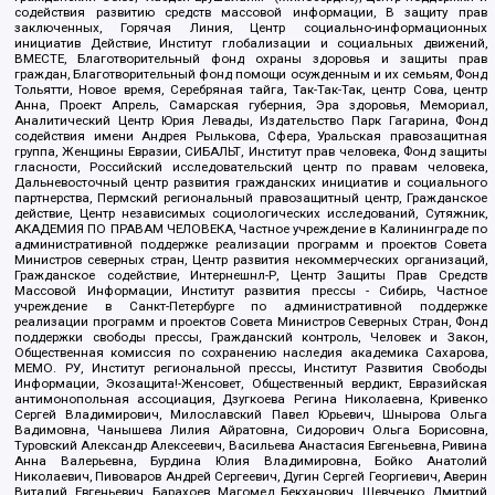
содействия развитию средств массовой информации, В защиту прав
заключенных, Горячая Линия, Центр социально-информационных
инициатив Действие, Институт глобализации и социальных движений,
ВМЕСТЕ, Благотворительный фонд охраны здоровья и защиты прав
граждан, Благотворительный фонд помощи осужденным и их семьям, Фонд
Тольятти, Новое время, Серебряная тайга, Так-Так-Так, центр Сова, центр
Анна, Проект Апрель, Самарская губерния, Эра здоровья, Мемориал,
Аналитический Центр Юрия Левады, Издательство Парк Гагарина, Фонд
содействия имени Андрея Рылькова, Сфера, Уральская правозащитная
группа, Женщины Евразии, СИБАЛЬТ, Институт прав человека, Фонд защиты
гласности, Российский исследовательский центр по правам человека,
Дальневосточный центр развития гражданских инициатив и социального
партнерства, Пермский региональный правозащитный центр, Гражданское
действие, Центр независимых социологических исследований, Сутяжник,
АКАДЕМИЯ ПО ПРАВАМ ЧЕЛОВЕКА, Частное учреждение в Калининграде по
административной поддержке реализации программ и проектов Совета
Министров северных стран, Центр развития некоммерческих организаций,
Гражданское содействие, Интернешнл-Р, Центр Защиты Прав Средств
Массовой Информации, Институт развития прессы - Сибирь, Частное
учреждение в Санкт-Петербурге по административной поддержке
реализации программ и проектов Совета Министров Северных Стран, Фонд
поддержки свободы прессы, Гражданский контроль, Человек и Закон,
Общественная комиссия по сохранению наследия академика Сахарова,
МЕМО. РУ, Институт региональной прессы, Институт Развития Свободы
Информации, Экозащита!-Женсовет, Общественный вердикт, Евразийская
антимонопольная ассоциация, Дзугкоева Регина Николаевна, Кривенко
Сергей Владимирович, Милославский Павел Юрьевич, Шнырова Ольга
Вадимовна, Чанышева Лилия Айратовна, Сидорович Ольга Борисовна,
Туровский Александр Алексеевич, Васильева Анастасия Евгеньевна, Ривина
Анна Валерьевна, Бурдина Юлия Владимировна, Бойко Анатолий
Николаевич, Пивоваров Андрей Сергеевич, Дугин Сергей Георгиевич, Аверин
Виталий Евгеньевич, Барахоев Магомед Бекханович, Шевченко Дмитрий