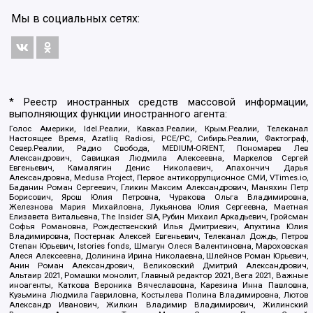
Мы в социальных сетях:
* Реестр иностранных средств массовой информации,
выполняющих функции иностранного агента:
Голос Америки, Idel.Реалии, Кавказ.Реалии, Крым.Реалии, Телеканал
Настоящее Время, Azatliq Radiosi, PCE/PC, Сибирь.Реалии, Фактограф,
Север.Реалии, Радио Свобода, MEDIUM-ORIENT, Пономарев Лев
Александрович, Савицкая Людмила Алексеевна, Маркелов Сергей
Евгеньевич, Камалягин Денис Николаевич, Апахончич Дарья
Александровна, Medusa Project, Первое антикоррупционное СМИ, VTimes.io,
Баданин Роман Сергеевич, Гликин Максим Александрович, Маняхин Петр
Борисович, Ярош Юлия Петровна, Чуракова Ольга Владимировна,
Железнова Мария Михайловна, Лукьянова Юлия Сергеевна, Маетная
Елизавета Витальевна, The Insider SIA, Рубин Михаил Аркадьевич, Гройсман
Софья Романовна, Рождественский Илья Дмитриевич, Апухтина Юлия
Владимировна, Постернак Алексей Евгеньевич, Телеканал Дождь, Петров
Степан Юрьевич, Istories fonds, Шмагун Олеся Валентиновна, Мароховская
Алеся Алексеевна, Долинина Ирина Николаевна, Шлейнов Роман Юрьевич,
Анин Роман Александрович, Великовский Дмитрий Александрович,
Альтаир 2021, Ромашки монолит, Главный редактор 2021, Вега 2021, Важные
иноагенты, Каткова Вероника Вячеславовна, Карезина Инна Павловна,
Кузьмина Людмила Гавриловна, Костылева Полина Владимировна, Лютов
Александр Иванович, Жилкин Владимир Владимирович, Жилинский