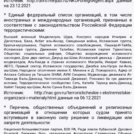
Источник:
http://unro.minjust.ru/NKOForeignAgent.aspx
данные
на
23.12.2021
* Единый федеральный список организаций, в том числе
иностранных и международных организаций, признанных в
соответствии с законодательством Российской Федерации
террористическими:
Высший военный Маджлисуль Шура, Конгресс народов Ичкерии и
Дагестана, База, Асбат аль-Ансар, Священная война, Исламская группа,
Братья-мусульмане, Партия исламского освобождения, Лашкар-И-Тайба,
Исламская группа, Движение Талибан, Исламская партия Туркестана,
Общество социальных реформ, Общество возрождения исламского
наследия, Дом двух святых, Джунд аш-Шам, Исламский джихад – Джамаат
моджахедов, Аль-Каида в странах исламского Магриба, Имарат Кавказ,
АБТО, Правый сектор, Исламское государство, Джабха аль-Нусра ли-Ахль
аш-Шам, Народное ополчение имени К. Минина и Д. Пожарского, Аджр от
Аллаха Субхану уа Тагьаля SHAM, АУМ Синрике, Муджахеды джамаата Ат-
Тавхида Валь-Джихад, Чистопольский Джамаат, Рохнамо ба суи давлати
исломи, Террористическое сообщество Сеть, Катиба Таухид валь-Джихад,
Хайят Тахрир аш-Шам, Ахлю Сунна Валь Джамаа
Источник:
http://nac.gov.ru/terroristicheskie-i-ekstremistskie-
organizacii-i-materialy.html
данные на
06.12.2021
* Перечень общественных объединений и религиозных
организаций в отношении которых судом принято
вступившее в законную силу решение о ликвидации или
запрете деятельности:
Национал-большевистская партия, ВЕК РА, Рада земли Кубанской Духовно
Родовой Державы Русь, организация Асгардская Славянская Община,