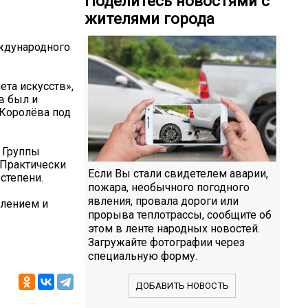
Поделитесь новостями с
жителями города
ждународного
та искусств»,
в был и
 Королёва под
 Группы
 Практически
Если Вы стали свидетелем аварии,
степени.
пожара, необычного погодного
явления, провала дороги или
плением и
прорыва теплотрассы, сообщите об
этом в ленте народных новостей.
Загружайте фотографии через
специальную форму.
ДОБАВИТЬ НОВОСТЬ