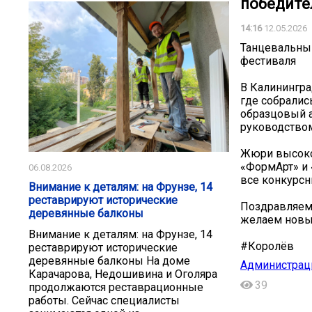
победите
14:16
12.05.2026
Танцевальны
фестиваля
В Калинингра
где собралис
образцовый а
руководство
Жюри высоко 
«ФормАрт» и 
06.08.2026
все конкурсн
Внимание к деталям: на Фрунзе, 14
реставрируют исторические
Поздравляем 
деревянные балконы
желаем новы
Внимание к деталям: на Фрунзе, 14
#Королёв
реставрируют исторические
деревянные балконы На доме
Администрац
Карачарова, Недошивина и Оголяра
39
продолжаются реставрационные
работы. Сейчас специалисты