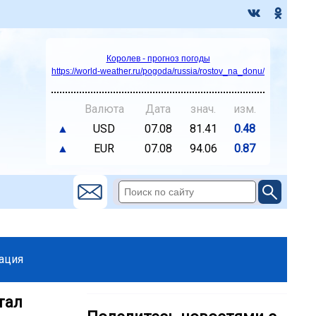
Королев - прогноз погоды
https://world-weather.ru/pogoda/russia/rostov_na_donu/
Валюта
Дата
знач.
изм.
▲
USD
07.08
81.41
0.48
▲
EUR
07.08
94.06
0.87
ация
тал