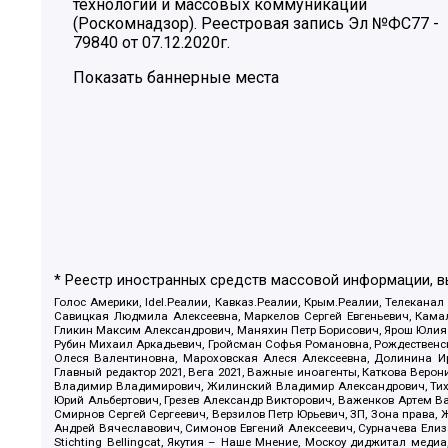
технологий и массовых коммуникаций
(Роскомнадзор). Реестровая запись Эл №ФС77 -
79840 от 07.12.2020г.
Показать баннерные места
* Реестр иностранных средств массовой информации, 
Голос Америки, Idel.Реалии, Кавказ.Реалии, Крым.Реалии, Телеканал
Савицкая Людмила Алексеевна, Маркелов Сергей Евгеньевич, Камал
Гликин Максим Александрович, Маняхин Петр Борисович, Ярош Юлия П
Рубин Михаил Аркадьевич, Гройсман Софья Романовна, Рождественски
Олеся Валентиновна, Мароховская Алеся Алексеевна, Долинина И
Главный редактор 2021, Вега 2021, Важные иноагенты, Каткова Вер
Владимир Владимирович, Жилинский Владимир Александрович, Тихон
Юрий Альбертович, Грезев Александр Викторович, Важенков Артем В
Смирнов Сергей Сергеевич, Верзилов Петр Юрьевич, ЗП, Зона прав
Андрей Вячеславович, Симонов Евгений Алексеевич, Сурначева Елиз
Stichting Bellingcat, Якутия – Наше Мнение, Москоу диджитал мед