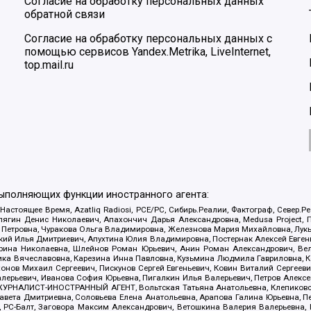
Согласие на обработку персональных данных
обратной связи
Согласие на обработку персональных данных с
помощью сервисов Yandex.Metrika, LiveInternet,
top.mail.ru
выполняющих функции иностранного агента:
 Настоящее Время, Azatliq Radiosi, PCE/PC, Сибирь.Реалии, Фактограф, Север
ягин Денис Николаевич, Апахончич Дарья Александровна, Medusa Project, П
етровна, Чуракова Ольга Владимировна, Железнова Мария Михайловна, Лукьян
й Илья Дмитриевич, Апухтина Юлия Владимировна, Постернак Алексей Евгеньев
рина Николаевна, Шлейнов Роман Юрьевич, Анин Роман Александрович, Вел
оника Вячеславовна, Карезина Инна Павловна, Кузьмина Людмила Гавриловна
ов Михаил Сергеевич, Пискунов Сергей Евгеньевич, Ковин Виталий Сергеевич
алерьевич, Иванова София Юрьевна, Пигалкин Илья Валерьевич, Петров Алексе
а, ЖУРНАЛИСТ-ИНОСТРАННЫЙ АГЕНТ, Вольтская Татьяна Анатольевна, Клепиков
авета Дмитриевна, Соловьева Елена Анатольевна, Арапова Галина Юрьевна, П
иа, РС-Балт, Заговора Максим Александрович, Ветошкина Валерия Валерьевна