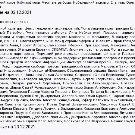
ский союз библиофилов, Честные выборы, Нобелевский призыв, Еланчик Олег
а
е на
03.12.2021
нного агента:
ой культуры, Центр гендерных исследований, Фонд защиты прав граждан Шта
 Петербург, Гуманитарное действие, Лига Избирателей, Правовая инициат
держки и содействия развитию средств массовой информации, В защиту п
ий, ВМЕСТЕ, Благотворительный фонд охраны здоровья и защиты прав граж
, центр Анна, Проект Апрель, Самарская губерния, Эра здоровья, Мемориал,
я группа, Женщины Евразии, СИБАЛЬТ, Институт прав человека, Фонд защиты 
льного партнерства, Пермский региональный правозащитный центр, Граждан
лининграде по административной поддержке реализации программ и проекто
 Прав Средств Массовой Информации, Институт развития прессы - Сибирь, Ча
, Фонд поддержки свободы прессы, Гражданский контроль, Человек и Закон, 
оды Информации, Экозащита!-Женсовет, Общественный вердикт, Евразийская а
 Вадимовна, Чанышева Лилия Айратовна, Сидорович Ольга Борисовна, Туровс
олаевич, Пивоваров Андрей Сергеевич, Дугин Сергей Георгиевич, Аверин В
вна, Шведов Григорий Сергеевич, Пономарев Лев Александрович, Созаев
евна, Щаров Сергей Алексадрович, Цирульников Борис Альбертович, Халидо
ович, Пислакова-Паркер Марина Петровна, Кочеткова Татьяна Владимировна, Ч
Борисовна, Гудков Лев Дмитриевич, Илларионова Юлия Юрьевна, Саранг Анна
Андрей Юрьевич, Мосин Алексей Геннадьевич, Гефтер Валентин Михайлович,
а Светлана Куприяновна, Исаев Сергей Владимирович, Максимов Сергей Вл
а Елена Юрьевна, Гендель Людмила Залмановна, Кокорина Екатерина Алексее
ровна, Подузов Сергей Васильевич, Протасова Ирина Вячеславовна, Литинск
ов Олег Петрович, Добровольская Анна Дмитриевна, Королева Александра Ев
яна Иосифовна, Орлов Олег Петрович, Полякова Мара Федоровна, Резник Генри
ные на
23.12.2021