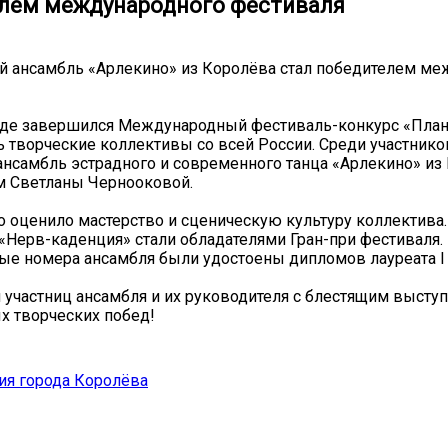
лем международного фестиваля
й ансамбль «Арлекино» из Королёва стал победителем ме
де завершился Международный фестиваль-конкурс «Плане
ь творческие коллективы со всей России. Среди участнико
нсамбль эстрадного и современного танца «Арлекино» из
м Светланы Чернооковой.
оценило мастерство и сценическую культуру коллектива.
«Нерв-каденция» стали обладателями Гран-при фестиваля.
ые номера ансамбля были удостоены дипломов лауреата I 
участниц ансамбля и их руководителя с блестящим высту
х творческих побед!
ия города Королёва