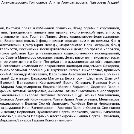
 Александрович, Григорьева Алина Александровна, Григорьев Андрей
б, Институт права и публичной политики, Фонд борьбы с коррупцией,
ива, Гражданская инициатива против экологической преступности,
рав заключенных, Горячая Линия, Центр социально-информационных
дан, Благотворительный фонд помощи осужденным и их семьям, Фонд
 Аналитический Центр Юрия Левады, Издательство Парк Гагарина, Фонд
гласности, Российский исследовательский центр по правам человека,
ское действие, Центр независимых социологических исследований,
в Совета Министров северных стран, Центр развития некоммерческих
стное учреждение в Санкт-Петербурге по административной поддержке
Общественная комиссия по сохранению наследия академика Сахарова,
нтимонопольная ассоциация, Дзугкоева Регина Николаевна, Кривенко
кий Александр Алексеевич, Васильева Анастасия Евгеньевна, Ривина
италий Евгеньевич, Барахоев Магомед Бекханович, Шевченко Дмитрий
 Валерий Валерьевич, Каргалицкий Борис Юльевич, Исакова Ирина
ва Марина Владимировна, Людевиг Марина Зариевна, Федотова Галина
уркина Наталья Валерьевна, Акимова Татьяна Николаевна, Золотарева
 Васильевна, Захарова Светлана Сергеевна, Щур Татьяна Михайловна,
 Симонов Алексей Кириллович, Флиге Ирина Анатольевна, Мельникова
адимирович, Беляев Сергей Иванович, Голубева Елена Николаевна,
вна, Шуманов Илья Вячеславович, Арапова Галина Юрьевна, Свечников
ий Леонид Борисович, Лукашевский Сергей Маркович, Бахмин Вячеслав
геньевна, Смирнов Владимир Александрович, Вицин Сергей Ефимович,
 Маркович, Захаров Герман Константинович