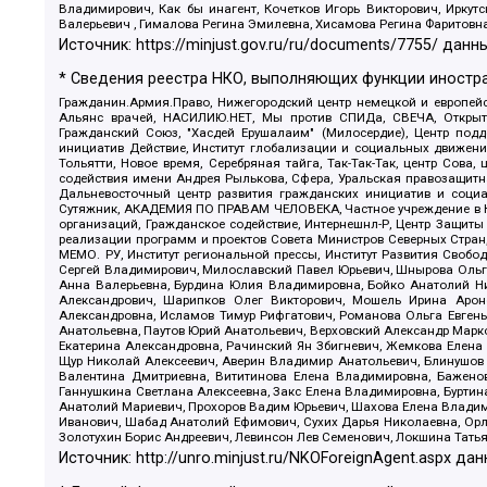
Владимирович, Как бы инагент, Кочетков Игорь Викторович, Иркут
Валерьевич , Гималова Регина Эмилевна, Хисамова Регина Фаритовн
Источник:
https://minjust.gov.ru/ru/documents/7755/
данны
* Сведения реестра НКО, выполняющих функции иностра
Гражданин.Армия.Право, Нижегородский центр немецкой и европейск
Альянс врачей, НАСИЛИЮ.НЕТ, Мы против СПИДа, СВЕЧА, Открытый
Гражданский Союз, "Хасдей Ерушалаим" (Милосердие), Центр под
инициатив Действие, Институт глобализации и социальных движен
Тольятти, Новое время, Серебряная тайга, Так-Так-Так, центр Сова
содействия имени Андрея Рылькова, Сфера, Уральская правозащитна
Дальневосточный центр развития гражданских инициатив и социа
Сутяжник, АКАДЕМИЯ ПО ПРАВАМ ЧЕЛОВЕКА, Частное учреждение в Ка
организаций, Гражданское содействие, Интернешнл-Р, Центр Защиты
реализации программ и проектов Совета Министров Северных Стран
МЕМО. РУ, Институт региональной прессы, Институт Развития Своб
Сергей Владимирович, Милославский Павел Юрьевич, Шнырова Ольга
Анна Валерьевна, Бурдина Юлия Владимировна, Бойко Анатолий Ник
Александрович, Шарипков Олег Викторович, Мошель Ирина Ароно
Александровна, Исламов Тимур Рифгатович, Романова Ольга Евгень
Анатольевна, Паутов Юрий Анатольевич, Верховский Александр Марк
Екатерина Александровна, Рачинский Ян Збигневич, Жемкова Елена 
Щур Николай Алексеевич, Аверин Владимир Анатольевич, Блинушов 
Валентина Дмитриевна, Вититинова Елена Владимировна, Баженов
Ганнушкина Светлана Алексеевна, Закс Елена Владимировна, Буртин
Анатолий Мариевич, Прохоров Вадим Юрьевич, Шахова Елена Владими
Иванович, Шабад Анатолий Ефимович, Сухих Дарья Николаевна, Орл
Золотухин Борис Андреевич, Левинсон Лев Семенович, Локшина Тать
Источник:
http://unro.minjust.ru/NKOForeignAgent.aspx
дан