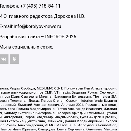
Телефон: +7 (495) 718-84-11
И.О. главного редактора Дорохова Н.В.
E-mail: info@korolyov-news.ru
Разработчик сайта –
INFOROS
2026
Мы в социальных сетях:
.Реалии, Радио Свобода, MEDIUM-ORIENT, Пономарев Лев Александрович,
ервое антикоррупционное СМИ, VTimes.io, Баданин Роман Сергеевич,
ова Юлия Сергеевна, Маетная Елизавета Витальевна, The Insider SIA,
ич, Телеканал Дождь, Петров Степан Юрьевич, Istories fonds, Шмагун
иковский Дмитрий Александрович, Альтаир 2021, Ромашки монолит,
, Костылева Полина Владимировна, Лютов Александр Иванович, Жилкин
, Кильтау Екатерина Викторовна, Любарев Аркадий Ефимович, Гурман
й Викторович, Егоров Владимир Владимирович, Гусев Андрей Юрьевич,
ская Екатерина Дмитриевна, Сотников Даниил Владимирович, Захаров
ерл Роман Александрович, МЕМО, Mason G.E.S. Anonymous Foundation,
, Павлов Иван Юрьевич, Скворцова Елена Сергеевна, Оленичев Максим