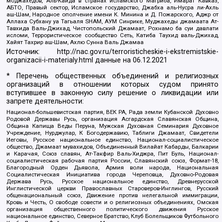
моджахедов, Аль-Каида в странах исламского Магриба, Имарат Кавказ,
АБТО, Правый сектор, Исламское государство, Джабха аль-Нусра ли-Ахль
аш-Шам, Народное ополчение имени К. Минина и Д. Пожарского, Аджр от
Аллаха Субхану уа Тагьаля SHAM, АУМ Синрике, Муджахеды джамаата Ат-
Тавхида Валь-Джихад, Чистопольский Джамаат, Рохнамо ба суи давлати
исломи, Террористическое сообщество Сеть, Катиба Таухид валь-Джихад,
Хайят Тахрир аш-Шам, Ахлю Сунна Валь Джамаа
Источник:
http://nac.gov.ru/terroristicheskie-i-ekstremistskie-
organizacii-i-materialy.html
данные на
06.12.2021
* Перечень общественных объединений и религиозных
организаций в отношении которых судом принято
вступившее в законную силу решение о ликвидации или
запрете деятельности:
Национал-большевистская партия, ВЕК РА, Рада земли Кубанской Духовно
Родовой Державы Русь, организация Асгардская Славянская Община,
Община Капища Веды Перуна, Мужская Духовная Семинария Духовное
Учреждение, Нурджулар, К Богодержавию, Таблиги Джамаат, Свидетели
Иеговы, Русское национальное единство, Национал-социалистическое
общество, Джамаат мувахидов, Объединенный Вилайат Кабарды, Балкарии
и Карачая, Союз славян, Ат-Такфир Валь-Хиджра, Пит Буль, Национал-
социалистическая рабочая партия России, Славянский союз, Формат-18,
Благородный Орден Дьявола, Армия воли народа, Национальная
Социалистическая Инициатива города Череповца, Духовно-Родовая
Держава Русь, Русское национальное единство, Древнерусской
Инглистической церкви Православных Староверов-Инглингов, Русский
общенациональный союз, Движение против нелегальной иммиграции,
Кровь и Честь, О свободе совести и о религиозных объединениях, Омская
организация общественного политического движения Русское
национальное единство, Северное Братство, Клуб Болельщиков Футбольного