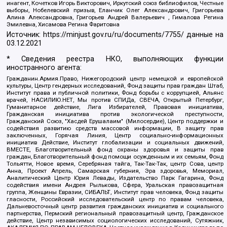
инагент, Кочетков Игорь Викторович, Иркутский союз библиофилов, Честные
выборы, Нобелевский призыв, Еланчик Олег Александрович, Григорьева
Алина Александровна, Григорьев Андрей Валерьевич , Гималова Регина
Эмилевна, Хисамова Регина Фаритовна
Источник:
https://minjust.gov.ru/ru/documents/7755/
данные на
03.12.2021
* Сведения реестра НКО, выполняющих функции
иностранного агента:
Гражданин.Армия.Право, Нижегородский центр немецкой и европейской
культуры, Центр гендерных исследований, Фонд защиты прав граждан Штаб,
Институт права и публичной политики, Фонд борьбы с коррупцией, Альянс
врачей, НАСИЛИЮ.НЕТ, Мы против СПИДа, СВЕЧА, Открытый Петербург,
Гуманитарное действие, Лига Избирателей, Правовая инициатива,
Гражданская инициатива против экологической преступности,
Гражданский Союз, "Хасдей Ерушалаим" (Милосердие), Центр поддержки и
содействия развитию средств массовой информации, В защиту прав
заключенных, Горячая Линия, Центр социально-информационных
инициатив Действие, Институт глобализации и социальных движений,
ВМЕСТЕ, Благотворительный фонд охраны здоровья и защиты прав
граждан, Благотворительный фонд помощи осужденным и их семьям, Фонд
Тольятти, Новое время, Серебряная тайга, Так-Так-Так, центр Сова, центр
Анна, Проект Апрель, Самарская губерния, Эра здоровья, Мемориал,
Аналитический Центр Юрия Левады, Издательство Парк Гагарина, Фонд
содействия имени Андрея Рылькова, Сфера, Уральская правозащитная
группа, Женщины Евразии, СИБАЛЬТ, Институт прав человека, Фонд защиты
гласности, Российский исследовательский центр по правам человека,
Дальневосточный центр развития гражданских инициатив и социального
партнерства, Пермский региональный правозащитный центр, Гражданское
действие, Центр независимых социологических исследований, Сутяжник,