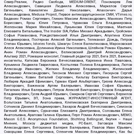
Север.Реалии, Радио Свобода, MEDIUM-ORIENT, Пономарев Лев
Александрович, Савицкая Людмила Алексеевна, Маркелов Сергей
Евгеньевич, Камалягин Денис Николаевич, Апахончич Дарья
Александровна, Medusa Project, Первое антикоррупционное СМИ, VTimes.io,
Баданин Роман Сергеевич, Гликин Максим Александрович, Маняхин Петр
Борисович, Ярош Юлия Петровна, Чуракова Ольга Владимировна,
Железнова Мария Михайловна, Лукьянова Юлия Сергеевна, Маетная
Елизавета Витальевна, The Insider SIA, Рубин Михаил Аркадьевич, Гройсман
Софья Романовна, Рождественский Илья Дмитриевич, Апухтина Юлия
Владимировна, Постернак Алексей Евгеньевич, Телеканал Дождь, Петров
Степан Юрьевич, Istories fonds, Шмагун Олеся Валентиновна, Мароховская
Алеся Алексеевна, Долинина Ирина Николаевна, Шлейнов Роман Юрьевич,
Анин Роман Александрович, Великовский Дмитрий Александрович,
Альтаир 2021, Ромашки монолит, Главный редактор 2021, Вега 2021, Важные
иноагенты, Каткова Вероника Вячеславовна, Карезина Инна Павловна,
Кузьмина Людмила Гавриловна, Костылева Полина Владимировна, Лютов
Александр Иванович, Жилкин Владимир Владимирович, Жилинский
Владимир Александрович, Тихонов Михаил Сергеевич, Пискунов Сергей
Евгеньевич, Ковин Виталий Сергеевич, Кильтау Екатерина Викторовна,
Любарев Аркадий Ефимович, Гурман Юрий Альбертович, Грезев Александр
Викторович, Важенков Артем Валерьевич, Иванова София Юрьевна,
Пигалкин Илья Валерьевич, Петров Алексей Викторович, Егоров Владимир
Владимирович, Гусев Андрей Юрьевич, Смирнов Сергей Сергеевич, Верзилов
Петр Юрьевич, ЗП, Зона права, ЖУРНАЛИСТ-ИНОСТРАННЫЙ АГЕНТ,
Вольтская Татьяна Анатольевна, Клепиковская Екатерина Дмитриевна,
Сотников Даниил Владимирович, Захаров Андрей Вячеславович, Симонов
Евгений Алексеевич, Сурначева Елизавета Дмитриевна, Соловьева Елена
Анатольевна, Арапова Галина Юрьевна, Перл Роман Александрович, МЕМО,
Mason G.E.S. Anonymous Foundation, Stichting Bellingcat, Якутия – Наше
Мнение, Москоу диджитал медиа, РС-Балт, Заговора Максим
Александрович, Ветошкина Валерия Валерьевна, Павлов Иван Юрьевич,
Скворцова Елена Сергеевна, Оленичев Максим Владимирович, Как бы