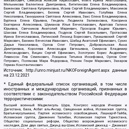
Михайлович, Симонов Алексей Кириллович, Флиге Ирина Анатольевна,
Мельникова Валентина Дмитриевна, Вититинова Елена Владимировна,
Баженова Светлана Куприяновна, Исаев Сергей Владимирович, Максимов
Сергей Владимирович, Беляев Сергей Иванович, Голубева Елена
Николаевна, Ганнушкина Светлана Алексеевна, Закс Елена Владимировна,
Буртина Елена Юрьевна, Гендель Людмила Залмановна, Кокорина
Екатерина Алексеевна, Шуманов Илья Вячеславович, Арапова Галина
Юрьевна, Свечников Анатолий Мариевич, Прохоров Вадим Юрьевич,
Шахова Елена Владимировна, Подузов Сергей Васильевич, Протасова
Ирина Вячеславовна, Литинский Леонид Борисович, Лукашевский Сергей
Маркович, Бахмин Вячеслав Иванович, Шабад Анатолий Ефимович, Сухих
Дарья Николаевна, Орлов Олег Петрович, Добровольская Анна
Дмитриевна, Королева Александра Евгеньевна, Смирнов Владимир
Александрович, Вицин Сергей Ефимович, Золотухин Борис Андреевич,
Левинсон Лев Семенович, Локшина Татьяна Иосифовна, Орлов Олег
Петрович, Полякова Мара Федоровна, Резник Генри Маркович, Захаров
Герман Константинович
Источник:
http://unro.minjust.ru/NKOForeignAgent.aspx
данные
на
23.12.2021
* Единый федеральный список организаций, в том числе
иностранных и международных организаций, признанных в
соответствии с законодательством Российской Федерации
террористическими:
Высший военный Маджлисуль Шура, Конгресс народов Ичкерии и
Дагестана, База, Асбат аль-Ансар, Священная война, Исламская группа,
Братья-мусульмане, Партия исламского освобождения, Лашкар-И-Тайба,
Исламская группа, Движение Талибан, Исламская партия Туркестана,
Общество социальных реформ, Общество возрождения исламского
наследия, Дом двух святых, Джунд аш-Шам, Исламский джихад – Джамаат