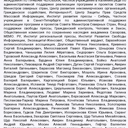
АКАДЕМИЯ ПО ПРАВАМ ЧЕЛОВЕКА, Частное учреждение в Калининграде по
административной поддержке реализации программ и проектов Совета
Министров северных стран, Центр развития некоммерческих организаций,
Гражданское содействие, Интернешнл-Р, Центр Защиты Прав Средств
Массовой Информации, Институт развития прессы - Сибирь, Частное
учреждение в Санкт-Петербурге по административной поддержке
реализации программ и проектов Совета Министров Северных Стран, Фонд
поддержки свободы прессы, Гражданский контроль, Человек и Закон,
Общественная комиссия по сохранению наследия академика Сахарова,
МЕМО. РУ, Институт региональной прессы, Институт Развития Свободы
Информации, Экозащита!-Женсовет, Общественный вердикт, Евразийская
антимонопольная ассоциация, Дзугкоева Регина Николаевна, Кривенко
Сергей Владимирович, Милославский Павел Юрьевич, Шнырова Ольга
Вадимовна, Чанышева Лилия Айратовна, Сидорович Ольга Борисовна,
Туровский Александр Алексеевич, Васильева Анастасия Евгеньевна, Ривина
Анна Валерьевна, Бурдина Юлия Владимировна, Бойко Анатолий
Николаевич, Пивоваров Андрей Сергеевич, Дугин Сергей Георгиевич, Аверин
Виталий Евгеньевич, Барахоев Магомед Бекханович, Шевченко Дмитрий
Александрович, Шарипков Олег Викторович, Мошель Ирина Ароновна,
Шведов Григорий Сергеевич, Пономарев Лев Александрович, Созаев
Валерий Валерьевич, Каргалицкий Борис Юльевич, Исакова Ирина
Александровна, Исламов Тимур Рифгатович, Романова Ольга Евгеньевна,
Щаров Сергей Алексадрович, Цирульников Борис Альбертович, Халидова
Марина Владимировна, Людевиг Марина Зариевна, Федотова Галина
Анатольевна, Паутов Юрий Анатольевич, Верховский Александр Маркович,
Пислакова-Паркер Марина Петровна, Кочеткова Татьяна Владимировна,
Чуркина Наталья Валерьевна, Акимова Татьяна Николаевна, Золотарева
Екатерина Александровна, Рачинский Ян Збигневич, Жемкова Елена
Борисовна, Гудков Лев Дмитриевич, Илларионова Юлия Юрьевна, Саранг
Анна Васильевна, Захарова Светлана Сергеевна, Щур Татьяна Михайловна,
Щур Николай Алексеевич, Аверин Владимир Анатольевич, Блинушов
Андрей Юрьевич, Мосин Алексей Геннадьевич, Гефтер Валентин