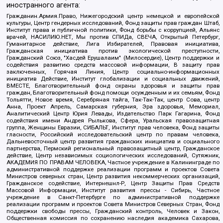
иностранного агента:
Гражданин.Армия.Право, Нижегородский центр немецкой и европейской
культуры, Центр гендерных исследований, Фонд защиты прав граждан Штаб,
Институт права и публичной политики, Фонд борьбы с коррупцией, Альянс
врачей, НАСИЛИЮ.НЕТ, Мы против СПИДа, СВЕЧА, Открытый Петербург,
Гуманитарное действие, Лига Избирателей, Правовая инициатива,
Гражданская инициатива против экологической преступности,
Гражданский Союз, "Хасдей Ерушалаим" (Милосердие), Центр поддержки и
содействия развитию средств массовой информации, В защиту прав
заключенных, Горячая Линия, Центр социально-информационных
инициатив Действие, Институт глобализации и социальных движений,
ВМЕСТЕ, Благотворительный фонд охраны здоровья и защиты прав
граждан, Благотворительный фонд помощи осужденным и их семьям, Фонд
Тольятти, Новое время, Серебряная тайга, Так-Так-Так, центр Сова, центр
Анна, Проект Апрель, Самарская губерния, Эра здоровья, Мемориал,
Аналитический Центр Юрия Левады, Издательство Парк Гагарина, Фонд
содействия имени Андрея Рылькова, Сфера, Уральская правозащитная
группа, Женщины Евразии, СИБАЛЬТ, Институт прав человека, Фонд защиты
гласности, Российский исследовательский центр по правам человека,
Дальневосточный центр развития гражданских инициатив и социального
партнерства, Пермский региональный правозащитный центр, Гражданское
действие, Центр независимых социологических исследований, Сутяжник,
АКАДЕМИЯ ПО ПРАВАМ ЧЕЛОВЕКА, Частное учреждение в Калининграде по
административной поддержке реализации программ и проектов Совета
Министров северных стран, Центр развития некоммерческих организаций,
Гражданское содействие, Интернешнл-Р, Центр Защиты Прав Средств
Массовой Информации, Институт развития прессы - Сибирь, Частное
учреждение в Санкт-Петербурге по административной поддержке
реализации программ и проектов Совета Министров Северных Стран, Фонд
поддержки свободы прессы, Гражданский контроль, Человек и Закон,
Общественная комиссия по сохранению наследия академика Сахарова,