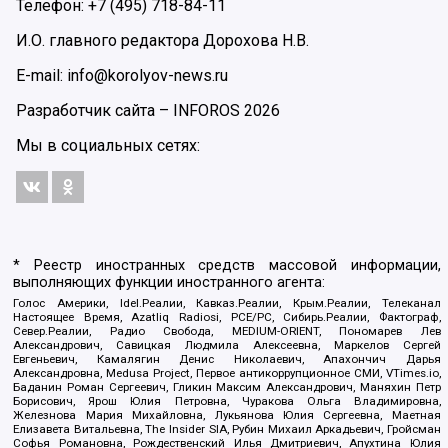
Телефон: +7 (495) 718-84-11
И.О. главного редактора Дорохова Н.В.
E-mail: info@korolyov-news.ru
Разработчик сайта –
INFOROS
2026
Мы в социальных сетях:
* Реестр иностранных средств массовой информации,
выполняющих функции иностранного агента:
Голос Америки, Idel.Реалии, Кавказ.Реалии, Крым.Реалии, Телеканал
Настоящее Время, Azatliq Radiosi, PCE/PC, Сибирь.Реалии, Фактограф,
Север.Реалии, Радио Свобода, MEDIUM-ORIENT, Пономарев Лев
Александрович, Савицкая Людмила Алексеевна, Маркелов Сергей
Евгеньевич, Камалягин Денис Николаевич, Апахончич Дарья
Александровна, Medusa Project, Первое антикоррупционное СМИ, VTimes.io,
Баданин Роман Сергеевич, Гликин Максим Александрович, Маняхин Петр
Борисович, Ярош Юлия Петровна, Чуракова Ольга Владимировна,
Железнова Мария Михайловна, Лукьянова Юлия Сергеевна, Маетная
Елизавета Витальевна, The Insider SIA, Рубин Михаил Аркадьевич, Гройсман
Софья Романовна, Рождественский Илья Дмитриевич, Апухтина Юлия