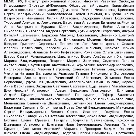
МЕМО. РУ, Институт региональной прессы, Институт Развития Свободы
Информации, Экозащита!-Женсовет, Общественный вердикт, Евразийская
антимонопольная ассоциация, Дзугкоева Регина Николаевна, Кривенко
Сергей Владимирович, Милославский Павел Юрьевич, Шнырова Ольга
Вадимовна, Чанышева Лилия Айратовна, Сидорович Ольга Борисовна,
Туровский Александр Алексеевич, Васильева Анастасия Евгеньевна, Ривина
Анна Валерьевна, Бурдина Юлия Владимировна, Бойко Анатолий
Николаевич, Пивоваров Андрей Сергеевич, Дугин Сергей Георгиевич, Аверин
Виталий Евгеньевич, Барахоев Магомед Бекханович, Шевченко Дмитрий
Александрович, Шарипков Олег Викторович, Мошель Ирина Ароновна,
Шведов Григорий Сергеевич, Пономарев Лев Александрович, Созаев
Валерий Валерьевич, Каргалицкий Борис Юльевич, Исакова Ирина
Александровна, Исламов Тимур Рифгатович, Романова Ольга Евгеньевна,
Щаров Сергей Алексадрович, Цирульников Борис Альбертович, Халидова
Марина Владимировна, Людевиг Марина Зариевна, Федотова Галина
Анатольевна, Паутов Юрий Анатольевич, Верховский Александр Маркович,
Пислакова-Паркер Марина Петровна, Кочеткова Татьяна Владимировна,
Чуркина Наталья Валерьевна, Акимова Татьяна Николаевна, Золотарева
Екатерина Александровна, Рачинский Ян Збигневич, Жемкова Елена
Борисовна, Гудков Лев Дмитриевич, Илларионова Юлия Юрьевна, Саранг
Анна Васильевна, Захарова Светлана Сергеевна, Щур Татьяна Михайловна,
Щур Николай Алексеевич, Аверин Владимир Анатольевич, Блинушов
Андрей Юрьевич, Мосин Алексей Геннадьевич, Гефтер Валентин
Михайлович, Симонов Алексей Кириллович, Флиге Ирина Анатольевна,
Мельникова Валентина Дмитриевна, Вититинова Елена Владимировна,
Баженова Светлана Куприяновна, Исаев Сергей Владимирович, Максимов
Сергей Владимирович, Беляев Сергей Иванович, Голубева Елена
Николаевна, Ганнушкина Светлана Алексеевна, Закс Елена Владимировна,
Буртина Елена Юрьевна, Гендель Людмила Залмановна, Кокорина
Екатерина Алексеевна, Шуманов Илья Вячеславович, Арапова Галина
Юрьевна, Свечников Анатолий Мариевич, Прохоров Вадим Юрьевич,
Шахова Елена Владимировна, Подузов Сергей Васильевич, Протасова