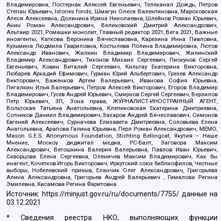
Владимировна, Постернак Алексей Евгеньевич, Телеканал Дождь, Петров
Степан Юрьевич, Istories fonds, Шмагун Олеся Валентиновна, Мароховская
Алеся Алексеевна, Долинина Ирина Николаевна, Шлейнов Роман Юрьевич,
Анин Роман Александрович, Великовский Дмитрий Александрович,
Альтаир 2021, Ромашки монолит, Главный редактор 2021, Вега 2021, Важные
иноагенты, Каткова Вероника Вячеславовна, Карезина Инна Павловна,
Кузьмина Людмила Гавриловна, Костылева Полина Владимировна, Лютов
Александр Иванович, Жилкин Владимир Владимирович, Жилинский
Владимир Александрович, Тихонов Михаил Сергеевич, Пискунов Сергей
Евгеньевич, Ковин Виталий Сергеевич, Кильтау Екатерина Викторовна,
Любарев Аркадий Ефимович, Гурман Юрий Альбертович, Грезев Александр
Викторович, Важенков Артем Валерьевич, Иванова София Юрьевна,
Пигалкин Илья Валерьевич, Петров Алексей Викторович, Егоров Владимир
Владимирович, Гусев Андрей Юрьевич, Смирнов Сергей Сергеевич, Верзилов
Петр Юрьевич, ЗП, Зона права, ЖУРНАЛИСТ-ИНОСТРАННЫЙ АГЕНТ,
Вольтская Татьяна Анатольевна, Клепиковская Екатерина Дмитриевна,
Сотников Даниил Владимирович, Захаров Андрей Вячеславович, Симонов
Евгений Алексеевич, Сурначева Елизавета Дмитриевна, Соловьева Елена
Анатольевна, Арапова Галина Юрьевна, Перл Роман Александрович, МЕМО,
Mason G.E.S. Anonymous Foundation, Stichting Bellingcat, Якутия – Наше
Мнение, Москоу диджитал медиа, РС-Балт, Заговора Максим
Александрович, Ветошкина Валерия Валерьевна, Павлов Иван Юрьевич,
Скворцова Елена Сергеевна, Оленичев Максим Владимирович, Как бы
инагент, Кочетков Игорь Викторович, Иркутский союз библиофилов, Честные
выборы, Нобелевский призыв, Еланчик Олег Александрович, Григорьева
Алина Александровна, Григорьев Андрей Валерьевич , Гималова Регина
Эмилевна, Хисамова Регина Фаритовна
Источник:
https://minjust.gov.ru/ru/documents/7755/
данные на
03.12.2021
* Сведения реестра НКО, выполняющих функции