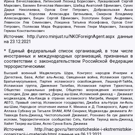
Ирина Вячеславовна, Литинский Леонид Борисович, Лукашевский Сергей
Маркович, Бахмин Вячеслав Иванович, Шабад Анатолий Ефимович, Сухих
Дарья Николаевна, Орлов Олег Петрович, Добровольская Анна
Дмитриевна, Королева Александра Евгеньевна, Смирнов Владимир
Александрович, Вицин Сергей Ефимович, Золотухин Борис Андреевич,
Левинсон Лев Семенович, Локшина Татьяна Иосифовна, Орлов Олег
Петрович, Полякова Мара Федоровна, Резник Генри Маркович, Захаров
Герман Константинович
Источник:
http://unro.minjust.ru/NKOForeignAgent.aspx
данные
на
23.12.2021
* Единый федеральный список организаций, в том числе
иностранных и международных организаций, признанных в
соответствии с законодательством Российской Федерации
террористическими:
Высший военный Маджлисуль Шура, Конгресс народов Ичкерии и
Дагестана, База, Асбат аль-Ансар, Священная война, Исламская группа,
Братья-мусульмане, Партия исламского освобождения, Лашкар-И-Тайба,
Исламская группа, Движение Талибан, Исламская партия Туркестана,
Общество социальных реформ, Общество возрождения исламского
наследия, Дом двух святых, Джунд аш-Шам, Исламский джихад – Джамаат
моджахедов, Аль-Каида в странах исламского Магриба, Имарат Кавказ,
АБТО, Правый сектор, Исламское государство, Джабха аль-Нусра ли-Ахль
аш-Шам, Народное ополчение имени К. Минина и Д. Пожарского, Аджр от
Аллаха Субхану уа Тагьаля SHAM, АУМ Синрике, Муджахеды джамаата Ат-
Тавхида Валь-Джихад, Чистопольский Джамаат, Рохнамо ба суи давлати
исломи, Террористическое сообщество Сеть, Катиба Таухид валь-Джихад,
Хайят Тахрир аш-Шам, Ахлю Сунна Валь Джамаа
Источник:
http://nac.gov.ru/terroristicheskie-i-ekstremistskie-
organizacii-i-materialy.html
данные на
06.12.2021