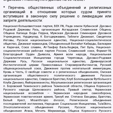
* Перечень общественных объединений и религиозных
организаций в отношении которых судом принято
вступившее в законную силу решение о ликвидации или
запрете деятельности:
Национал-большевистская партия, ВЕК РА, Рада земли Кубанской Духовно
Родовой Державы Русь, организация Асгардская Славянская Община,
Община Капища Веды Перуна, Мужская Духовная Семинария Духовное
Учреждение, Нурджулар, К Богодержавию, Таблиги Джамаат, Свидетели
Иеговы, Русское национальное единство, Национал-социалистическое
общество, Джамаат мувахидов, Объединенный Вилайат Кабарды, Балкарии
и Карачая, Союз славян, Ат-Такфир Валь-Хиджра, Пит Буль, Национал-
социалистическая рабочая партия России, Славянский союз, Формат-18,
Благородный Орден Дьявола, Армия воли народа, Национальная
Социалистическая Инициатива города Череповца, Духовно-Родовая
Держава Русь, Русское национальное единство, Древнерусской
Инглистической церкви Православных Староверов-Инглингов, Русский
общенациональный союз, Движение против нелегальной иммиграции,
Кровь и Честь, О свободе совести и о религиозных объединениях, Омская
организация общественного политического движения Русское
национальное единство, Северное Братство, Клуб Болельщиков Футбольного
Клуба Динамо, Файзрахманисты, Мусульманская религиозная организация
п. Боровский Тюменского района Тюменской области, Община Коренного
Русского народа Щелковского района, Правый сектор, Украинская
национальная ассамблея – Украинская народная самооборона,
Украинская повстанческая армия, Тризуб им. Степана Бандеры, Братство,
Белый Крест, Misanthropic division, Религиозное объединение
последователей инглиизма, Народная Социальная Инициатива, TulaSkins,
Этнополитическое объединение Русские, Русское национальное
объединение Атака, Мечеть Мирмамеда, Община Коренного Русского