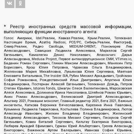
* Реестр иностранных средств массовой информации,
выполняющих функции иностранного агента:
Голос Америки, Idel.Реалии, Кавказ.Реалии, Крым.Реалии, Телеканал
Настоящее Время, Azatliq Radiosi, PCE/PC, Сибирь.Реалии, Фактограф,
Север.Реалии, Радио Свобода, MEDIUM-ORIENT, Пономарев Лев
Александрович, Савицкая Людмила Алексеевна, Маркелов Сергей
Евгеньевич, Камалягин Денис Николаевич, Апахончич Дарья
Александровна, Medusa Project, Первое антикоррупционное СМИ, VTimes.io,
Баданин Роман Сергеевич, Гликин Максим Александрович, Маняхин Петр
Борисович, Ярош Юлия Петровна, Чуракова Ольга Владимировна,
Железнова Мария Михайловна, Лукьянова Юлия Сергеевна, Маетная
Елизавета Витальевна, The Insider SIA, Рубин Михаил Аркадьевич, Гройсман
Софья Романовна, Рождественский Илья Дмитриевич, Апухтина Юлия
Владимировна, Постернак Алексей Евгеньевич, Телеканал Дождь, Петров
Степан Юрьевич, Istories fonds, Шмагун Олеся Валентиновна, Мароховская
Алеся Алексеевна, Долинина Ирина Николаевна, Шлейнов Роман Юрьевич,
Анин Роман Александрович, Великовский Дмитрий Александрович,
Альтаир 2021, Ромашки монолит, Главный редактор 2021, Вега 2021, Важные
иноагенты, Каткова Вероника Вячеславовна, Карезина Инна Павловна,
Кузьмина Людмила Гавриловна, Костылева Полина Владимировна, Лютов
Александр Иванович, Жилкин Владимир Владимирович, Жилинский
Владимир Александрович, Тихонов Михаил Сергеевич, Пискунов Сергей
Евгеньевич, Ковин Виталий Сергеевич, Кильтау Екатерина Викторовна,
Любарев Аркадий Ефимович, Гурман Юрий Альбертович, Грезев Александр
Викторович, Важенков Артем Валерьевич, Иванова София Юрьевна,