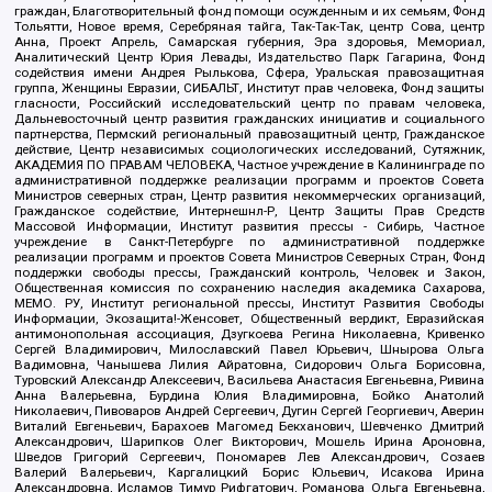
граждан, Благотворительный фонд помощи осужденным и их семьям, Фонд
Тольятти, Новое время, Серебряная тайга, Так-Так-Так, центр Сова, центр
Анна, Проект Апрель, Самарская губерния, Эра здоровья, Мемориал,
Аналитический Центр Юрия Левады, Издательство Парк Гагарина, Фонд
содействия имени Андрея Рылькова, Сфера, Уральская правозащитная
группа, Женщины Евразии, СИБАЛЬТ, Институт прав человека, Фонд защиты
гласности, Российский исследовательский центр по правам человека,
Дальневосточный центр развития гражданских инициатив и социального
партнерства, Пермский региональный правозащитный центр, Гражданское
действие, Центр независимых социологических исследований, Сутяжник,
АКАДЕМИЯ ПО ПРАВАМ ЧЕЛОВЕКА, Частное учреждение в Калининграде по
административной поддержке реализации программ и проектов Совета
Министров северных стран, Центр развития некоммерческих организаций,
Гражданское содействие, Интернешнл-Р, Центр Защиты Прав Средств
Массовой Информации, Институт развития прессы - Сибирь, Частное
учреждение в Санкт-Петербурге по административной поддержке
реализации программ и проектов Совета Министров Северных Стран, Фонд
поддержки свободы прессы, Гражданский контроль, Человек и Закон,
Общественная комиссия по сохранению наследия академика Сахарова,
МЕМО. РУ, Институт региональной прессы, Институт Развития Свободы
Информации, Экозащита!-Женсовет, Общественный вердикт, Евразийская
антимонопольная ассоциация, Дзугкоева Регина Николаевна, Кривенко
Сергей Владимирович, Милославский Павел Юрьевич, Шнырова Ольга
Вадимовна, Чанышева Лилия Айратовна, Сидорович Ольга Борисовна,
Туровский Александр Алексеевич, Васильева Анастасия Евгеньевна, Ривина
Анна Валерьевна, Бурдина Юлия Владимировна, Бойко Анатолий
Николаевич, Пивоваров Андрей Сергеевич, Дугин Сергей Георгиевич, Аверин
Виталий Евгеньевич, Барахоев Магомед Бекханович, Шевченко Дмитрий
Александрович, Шарипков Олег Викторович, Мошель Ирина Ароновна,
Шведов Григорий Сергеевич, Пономарев Лев Александрович, Созаев
Валерий Валерьевич, Каргалицкий Борис Юльевич, Исакова Ирина
Александровна, Исламов Тимур Рифгатович, Романова Ольга Евгеньевна,