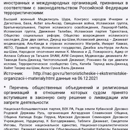
иностранных и международных организаций, признанных в
соответствии с законодательством Российской Федерации
террористическими:
Высший военный Маджлисуль Шура, Конгресс народов Ичкерии и
Дагестана, База, Асбат аль-Ансар, Священная война, Исламская группа,
Братья-мусульмане, Партия исламского освобождения, Лашкар-И-Тайба,
Исламская группа, Движение Талибан, Исламская партия Туркестана,
Общество социальных реформ, Общество возрождения исламского
наследия, Дом двух святых, Джунд аш-Шам, Исламский джихад – Джамаат
моджахедов, Аль-Каида в странах исламского Магриба, Имарат Кавказ,
АБТО, Правый сектор, Исламское государство, Джабха аль-Нусра ли-Ахль
аш-Шам, Народное ополчение имени К. Минина и Д. Пожарского, Аджр от
Аллаха Субхану уа Тагьаля SHAM, АУМ Синрике, Муджахеды джамаата Ат-
Тавхида Валь-Джихад, Чистопольский Джамаат, Рохнамо ба суи давлати
исломи, Террористическое сообщество Сеть, Катиба Таухид валь-Джихад,
Хайят Тахрир аш-Шам, Ахлю Сунна Валь Джамаа
Источник:
http://nac.gov.ru/terroristicheskie-i-ekstremistskie-
organizacii-i-materialy.html
данные на
06.12.2021
* Перечень общественных объединений и религиозных
организаций в отношении которых судом принято
вступившее в законную силу решение о ликвидации или
запрете деятельности:
Национал-большевистская партия, ВЕК РА, Рада земли Кубанской Духовно
Родовой Державы Русь, организация Асгардская Славянская Община,
Община Капища Веды Перуна, Мужская Духовная Семинария Духовное
Учреждение, Нурджулар, К Богодержавию, Таблиги Джамаат, Свидетели
Иеговы, Русское национальное единство, Национал-социалистическое
общество, Джамаат мувахидов, Объединенный Вилайат Кабарды, Балкарии