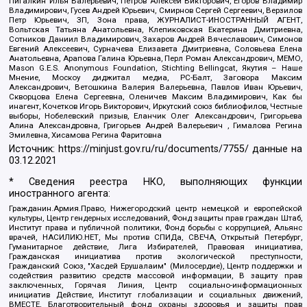
Пигалкин Илья Валерьевич, Петров Алексей Викторович, Егоров Владимир
Владимирович, Гусев Андрей Юрьевич, Смирнов Сергей Сергеевич, Верзилов
Петр Юрьевич, ЗП, Зона права, ЖУРНАЛИСТ-ИНОСТРАННЫЙ АГЕНТ,
Вольтская Татьяна Анатольевна, Клепиковская Екатерина Дмитриевна,
Сотников Даниил Владимирович, Захаров Андрей Вячеславович, Симонов
Евгений Алексеевич, Сурначева Елизавета Дмитриевна, Соловьева Елена
Анатольевна, Арапова Галина Юрьевна, Перл Роман Александрович, МЕМО,
Mason G.E.S. Anonymous Foundation, Stichting Bellingcat, Якутия – Наше
Мнение, Москоу диджитал медиа, РС-Балт, Заговора Максим
Александрович, Ветошкина Валерия Валерьевна, Павлов Иван Юрьевич,
Скворцова Елена Сергеевна, Оленичев Максим Владимирович, Как бы
инагент, Кочетков Игорь Викторович, Иркутский союз библиофилов, Честные
выборы, Нобелевский призыв, Еланчик Олег Александрович, Григорьева
Алина Александровна, Григорьев Андрей Валерьевич , Гималова Регина
Эмилевна, Хисамова Регина Фаритовна
Источник:
https://minjust.gov.ru/ru/documents/7755/
данные на
03.12.2021
* Сведения реестра НКО, выполняющих функции
иностранного агента:
Гражданин.Армия.Право, Нижегородский центр немецкой и европейской
культуры, Центр гендерных исследований, Фонд защиты прав граждан Штаб,
Институт права и публичной политики, Фонд борьбы с коррупцией, Альянс
врачей, НАСИЛИЮ.НЕТ, Мы против СПИДа, СВЕЧА, Открытый Петербург,
Гуманитарное действие, Лига Избирателей, Правовая инициатива,
Гражданская инициатива против экологической преступности,
Гражданский Союз, "Хасдей Ерушалаим" (Милосердие), Центр поддержки и
содействия развитию средств массовой информации, В защиту прав
заключенных, Горячая Линия, Центр социально-информационных
инициатив Действие, Институт глобализации и социальных движений,
ВМЕСТЕ, Благотворительный фонд охраны здоровья и защиты прав