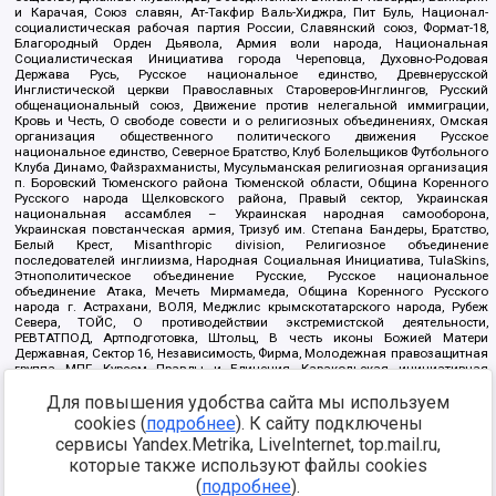
и Карачая, Союз славян, Ат-Такфир Валь-Хиджра, Пит Буль, Национал-
социалистическая рабочая партия России, Славянский союз, Формат-18,
Благородный Орден Дьявола, Армия воли народа, Национальная
Социалистическая Инициатива города Череповца, Духовно-Родовая
Держава Русь, Русское национальное единство, Древнерусской
Инглистической церкви Православных Староверов-Инглингов, Русский
общенациональный союз, Движение против нелегальной иммиграции,
Кровь и Честь, О свободе совести и о религиозных объединениях, Омская
организация общественного политического движения Русское
национальное единство, Северное Братство, Клуб Болельщиков Футбольного
Клуба Динамо, Файзрахманисты, Мусульманская религиозная организация
п. Боровский Тюменского района Тюменской области, Община Коренного
Русского народа Щелковского района, Правый сектор, Украинская
национальная ассамблея – Украинская народная самооборона,
Украинская повстанческая армия, Тризуб им. Степана Бандеры, Братство,
Белый Крест, Misanthropic division, Религиозное объединение
последователей инглиизма, Народная Социальная Инициатива, TulaSkins,
Этнополитическое объединение Русские, Русское национальное
объединение Атака, Мечеть Мирмамеда, Община Коренного Русского
народа г. Астрахани, ВОЛЯ, Меджлис крымскотатарского народа, Рубеж
Севера, ТОЙС, О противодействии экстремистской деятельности,
РЕВТАТПОД, Артподготовка, Штольц, В честь иконы Божией Матери
Державная, Сектор 16, Независимость, Фирма, Молодежная правозащитная
группа МПГ, Курсом Правды и Единения, Каракольская инициативная
группа, Автоград Крю, Союз Славянских Сил Руси, Алля-Аят,
Благотворительный пансионат Ак Умут, Русская республика Русь,
Для повышения удобства сайта мы используем
Арестантское уголовное единство, Башкорт, Нация и свобода, W.H.С., Фалунь
cookies (
подробнее
). К сайту подключены
Дафа, Иртыш Ultras, Русский Патриотический клуб-Новокузнецк/РПК,
сервисы Yandex.Metrika, LiveInternet, top.mail.ru,
Сибирский державный союз, Фонд борьбы с коррупцией, Фонд защиты прав
граждан, Штабы Навального, Совет граждан СССР Прикубанского округа г.
которые также используют файлы cookies
Краснодара
(
подробнее
).