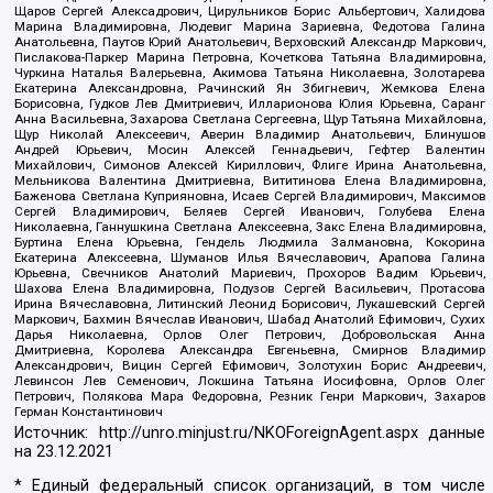
Щаров Сергей Алексадрович, Цирульников Борис Альбертович, Халидова
Марина Владимировна, Людевиг Марина Зариевна, Федотова Галина
Анатольевна, Паутов Юрий Анатольевич, Верховский Александр Маркович,
Пислакова-Паркер Марина Петровна, Кочеткова Татьяна Владимировна,
Чуркина Наталья Валерьевна, Акимова Татьяна Николаевна, Золотарева
Екатерина Александровна, Рачинский Ян Збигневич, Жемкова Елена
Борисовна, Гудков Лев Дмитриевич, Илларионова Юлия Юрьевна, Саранг
Анна Васильевна, Захарова Светлана Сергеевна, Щур Татьяна Михайловна,
Щур Николай Алексеевич, Аверин Владимир Анатольевич, Блинушов
Андрей Юрьевич, Мосин Алексей Геннадьевич, Гефтер Валентин
Михайлович, Симонов Алексей Кириллович, Флиге Ирина Анатольевна,
Мельникова Валентина Дмитриевна, Вититинова Елена Владимировна,
Баженова Светлана Куприяновна, Исаев Сергей Владимирович, Максимов
Сергей Владимирович, Беляев Сергей Иванович, Голубева Елена
Николаевна, Ганнушкина Светлана Алексеевна, Закс Елена Владимировна,
Буртина Елена Юрьевна, Гендель Людмила Залмановна, Кокорина
Екатерина Алексеевна, Шуманов Илья Вячеславович, Арапова Галина
Юрьевна, Свечников Анатолий Мариевич, Прохоров Вадим Юрьевич,
Шахова Елена Владимировна, Подузов Сергей Васильевич, Протасова
Ирина Вячеславовна, Литинский Леонид Борисович, Лукашевский Сергей
Маркович, Бахмин Вячеслав Иванович, Шабад Анатолий Ефимович, Сухих
Дарья Николаевна, Орлов Олег Петрович, Добровольская Анна
Дмитриевна, Королева Александра Евгеньевна, Смирнов Владимир
Александрович, Вицин Сергей Ефимович, Золотухин Борис Андреевич,
Левинсон Лев Семенович, Локшина Татьяна Иосифовна, Орлов Олег
Петрович, Полякова Мара Федоровна, Резник Генри Маркович, Захаров
Герман Константинович
Источник:
http://unro.minjust.ru/NKOForeignAgent.aspx
данные
на
23.12.2021
* Единый федеральный список организаций, в том числе