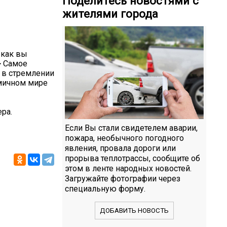
Поделитесь новостями с
жителями города
 как вы
> Самое
я в стремлении
амичном мире
ра.
Если Вы стали свидетелем аварии,
пожара, необычного погодного
явления, провала дороги или
прорыва теплотрассы, сообщите об
этом в ленте народных новостей.
Загружайте фотографии через
специальную форму.
ДОБАВИТЬ НОВОСТЬ