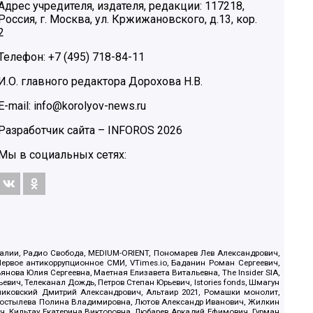
Адрес учредителя, издателя, редакции: 117218,
Россия, г. Москва, ул. Кржижановского, д.13, кор.
2
Телефон: +7 (495) 718-84-11
И.О. главного редактора Дорохова Н.В.
E-mail: info@korolyov-news.ru
Разработчик сайта –
INFOROS
2026
Мы в социальных сетях:
.Реалии, Радио Свобода, MEDIUM-ORIENT, Пономарев Лев Александрович,
ервое антикоррупционное СМИ, VTimes.io, Баданин Роман Сергеевич,
ова Юлия Сергеевна, Маетная Елизавета Витальевна, The Insider SIA,
ич, Телеканал Дождь, Петров Степан Юрьевич, Istories fonds, Шмагун
иковский Дмитрий Александрович, Альтаир 2021, Ромашки монолит,
, Костылева Полина Владимировна, Лютов Александр Иванович, Жилкин
, Кильтау Екатерина Викторовна, Любарев Аркадий Ефимович, Гурман