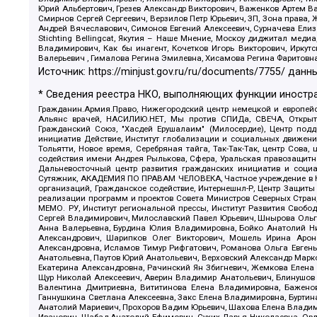
Юрий Альбертович, Грезев Александр Викторович, Важенков Артем В
Смирнов Сергей Сергеевич, Верзилов Петр Юрьевич, ЗП, Зона прав
Андрей Вячеславович, Симонов Евгений Алексеевич, Сурначева Елиз
Stichting Bellingcat, Якутия – Наше Мнение, Москоу диджитал мед
Владимирович, Как бы инагент, Кочетков Игорь Викторович, Иркут
Валерьевич , Гималова Регина Эмилевна, Хисамова Регина Фаритовн
Источник:
https://minjust.gov.ru/ru/documents/7755/
данны
* Сведения реестра НКО, выполняющих функции иностра
Гражданин.Армия.Право, Нижегородский центр немецкой и европейск
Альянс врачей, НАСИЛИЮ.НЕТ, Мы против СПИДа, СВЕЧА, Открытый
Гражданский Союз, "Хасдей Ерушалаим" (Милосердие), Центр под
инициатив Действие, Институт глобализации и социальных движен
Тольятти, Новое время, Серебряная тайга, Так-Так-Так, центр Сова
содействия имени Андрея Рылькова, Сфера, Уральская правозащитна
Дальневосточный центр развития гражданских инициатив и социа
Сутяжник, АКАДЕМИЯ ПО ПРАВАМ ЧЕЛОВЕКА, Частное учреждение в Ка
организаций, Гражданское содействие, Интернешнл-Р, Центр Защиты
реализации программ и проектов Совета Министров Северных Стран
МЕМО. РУ, Институт региональной прессы, Институт Развития Своб
Сергей Владимирович, Милославский Павел Юрьевич, Шнырова Ольга
Анна Валерьевна, Бурдина Юлия Владимировна, Бойко Анатолий Ник
Александрович, Шарипков Олег Викторович, Мошель Ирина Ароно
Александровна, Исламов Тимур Рифгатович, Романова Ольга Евгень
Анатольевна, Паутов Юрий Анатольевич, Верховский Александр Марк
Екатерина Александровна, Рачинский Ян Збигневич, Жемкова Елена 
Щур Николай Алексеевич, Аверин Владимир Анатольевич, Блинушов 
Валентина Дмитриевна, Вититинова Елена Владимировна, Баженов
Ганнушкина Светлана Алексеевна, Закс Елена Владимировна, Буртин
Анатолий Мариевич, Прохоров Вадим Юрьевич, Шахова Елена Владими