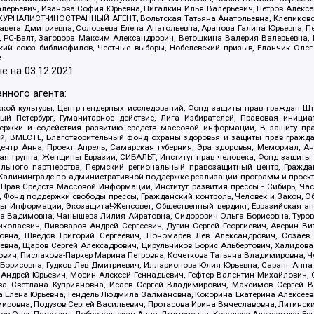
алерьевич, Иванова София Юрьевна, Пигалкин Илья Валерьевич, Петров Алексе
а, ЖУРНАЛИСТ-ИНОСТРАННЫЙ АГЕНТ, Вольтская Татьяна Анатольевна, Клепиков
авета Дмитриевна, Соловьева Елена Анатольевна, Арапова Галина Юрьевна, П
иа, РС-Балт, Заговора Максим Александрович, Ветошкина Валерия Валерьевна
ский союз библиофилов, Честные выборы, Нобелевский призыв, Еланчик Олег
а
е на
03.12.2021
нного агента:
ой культуры, Центр гендерных исследований, Фонд защиты прав граждан Шта
 Петербург, Гуманитарное действие, Лига Избирателей, Правовая инициат
держки и содействия развитию средств массовой информации, В защиту п
ий, ВМЕСТЕ, Благотворительный фонд охраны здоровья и защиты прав граж
, центр Анна, Проект Апрель, Самарская губерния, Эра здоровья, Мемориал,
я группа, Женщины Евразии, СИБАЛЬТ, Институт прав человека, Фонд защиты 
льного партнерства, Пермский региональный правозащитный центр, Граждан
лининграде по административной поддержке реализации программ и проекто
 Прав Средств Массовой Информации, Институт развития прессы - Сибирь, Ча
, Фонд поддержки свободы прессы, Гражданский контроль, Человек и Закон, 
оды Информации, Экозащита!-Женсовет, Общественный вердикт, Евразийская а
 Вадимовна, Чанышева Лилия Айратовна, Сидорович Ольга Борисовна, Туровс
олаевич, Пивоваров Андрей Сергеевич, Дугин Сергей Георгиевич, Аверин В
вна, Шведов Григорий Сергеевич, Пономарев Лев Александрович, Созаев
евна, Щаров Сергей Алексадрович, Цирульников Борис Альбертович, Халидо
ович, Пислакова-Паркер Марина Петровна, Кочеткова Татьяна Владимировна, Ч
Борисовна, Гудков Лев Дмитриевич, Илларионова Юлия Юрьевна, Саранг Анна
Андрей Юрьевич, Мосин Алексей Геннадьевич, Гефтер Валентин Михайлович,
а Светлана Куприяновна, Исаев Сергей Владимирович, Максимов Сергей Вл
а Елена Юрьевна, Гендель Людмила Залмановна, Кокорина Екатерина Алексее
ровна, Подузов Сергей Васильевич, Протасова Ирина Вячеславовна, Литинск