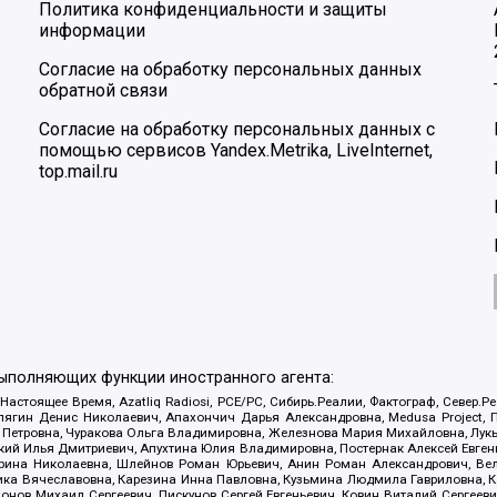
Политика конфиденциальности и защиты
информации
Согласие на обработку персональных данных
обратной связи
Согласие на обработку персональных данных с
помощью сервисов Yandex.Metrika, LiveInternet,
top.mail.ru
выполняющих функции иностранного агента:
 Настоящее Время, Azatliq Radiosi, PCE/PC, Сибирь.Реалии, Фактограф, Север
ягин Денис Николаевич, Апахончич Дарья Александровна, Medusa Project, П
етровна, Чуракова Ольга Владимировна, Железнова Мария Михайловна, Лукьян
й Илья Дмитриевич, Апухтина Юлия Владимировна, Постернак Алексей Евгеньев
рина Николаевна, Шлейнов Роман Юрьевич, Анин Роман Александрович, Вел
оника Вячеславовна, Карезина Инна Павловна, Кузьмина Людмила Гавриловна
ов Михаил Сергеевич, Пискунов Сергей Евгеньевич, Ковин Виталий Сергеевич