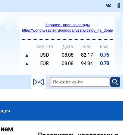
Королев - прогноз погоды
https://world-weather.ru/pogoda/russia/rostov_na_donu/
Валюта
Дата
знач.
изм.
▲
USD
08.08
82.17
0.76
▲
EUR
08.08
94.84
0.78
ация
нием