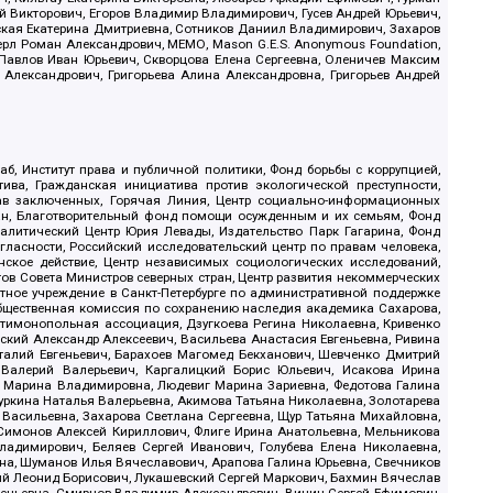
й Викторович, Егоров Владимир Владимирович, Гусев Андрей Юрьевич,
ская Екатерина Дмитриевна, Сотников Даниил Владимирович, Захаров
ерл Роман Александрович, МЕМО, Mason G.E.S. Anonymous Foundation,
, Павлов Иван Юрьевич, Скворцова Елена Сергеевна, Оленичев Максим
 Александрович, Григорьева Алина Александровна, Григорьев Андрей
б, Институт права и публичной политики, Фонд борьбы с коррупцией,
ива, Гражданская инициатива против экологической преступности,
рав заключенных, Горячая Линия, Центр социально-информационных
дан, Благотворительный фонд помощи осужденным и их семьям, Фонд
 Аналитический Центр Юрия Левады, Издательство Парк Гагарина, Фонд
гласности, Российский исследовательский центр по правам человека,
ское действие, Центр независимых социологических исследований,
в Совета Министров северных стран, Центр развития некоммерческих
стное учреждение в Санкт-Петербурге по административной поддержке
Общественная комиссия по сохранению наследия академика Сахарова,
нтимонопольная ассоциация, Дзугкоева Регина Николаевна, Кривенко
кий Александр Алексеевич, Васильева Анастасия Евгеньевна, Ривина
италий Евгеньевич, Барахоев Магомед Бекханович, Шевченко Дмитрий
 Валерий Валерьевич, Каргалицкий Борис Юльевич, Исакова Ирина
ва Марина Владимировна, Людевиг Марина Зариевна, Федотова Галина
уркина Наталья Валерьевна, Акимова Татьяна Николаевна, Золотарева
 Васильевна, Захарова Светлана Сергеевна, Щур Татьяна Михайловна,
 Симонов Алексей Кириллович, Флиге Ирина Анатольевна, Мельникова
адимирович, Беляев Сергей Иванович, Голубева Елена Николаевна,
вна, Шуманов Илья Вячеславович, Арапова Галина Юрьевна, Свечников
ий Леонид Борисович, Лукашевский Сергей Маркович, Бахмин Вячеслав