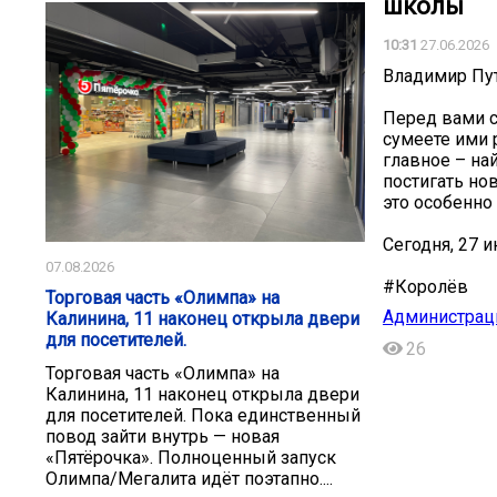
школы
10:31
27.06.2026
Владимир Пу
Перед вами с
сумеете ими 
главное – на
постигать но
это особенно
Сегодня, 27 
07.08.2026
#Королёв
Торговая часть «Олимпа» на
Администрац
Калинина, 11 наконец открыла двери
для посетителей.
26
Торговая часть «Олимпа» на
Калинина, 11 наконец открыла двери
для посетителей. Пока единственный
повод зайти внутрь — новая
«Пятёрочка». Полноценный запуск
Олимпа/Мегалита идёт поэтапно....