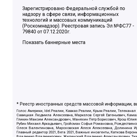
Зарегистрировано Федеральной службой по
надзору в сфере связи, информационных
технологий и массовых коммуникаций
(Роскомнадзор). Реестровая запись Эл №ФС77 -
79840 от 07.12.2020г.
Показать баннерные места
* Реестр иностранных средств массовой информации, 
Голос Америки, Idel.Реалии, Кавказ.Реалии, Крым.Реалии, Телеканал
Савицкая Людмила Алексеевна, Маркелов Сергей Евгеньевич, Камал
Гликин Максим Александрович, Маняхин Петр Борисович, Ярош Юлия П
Рубин Михаил Аркадьевич, Гройсман Софья Романовна, Рождественски
Олеся Валентиновна, Мароховская Алеся Алексеевна, Долинина И
Главный редактор 2021, Вега 2021, Важные иноагенты, Каткова Вер
Владимир Владимирович, Жилинский Владимир Александрович, Тихон