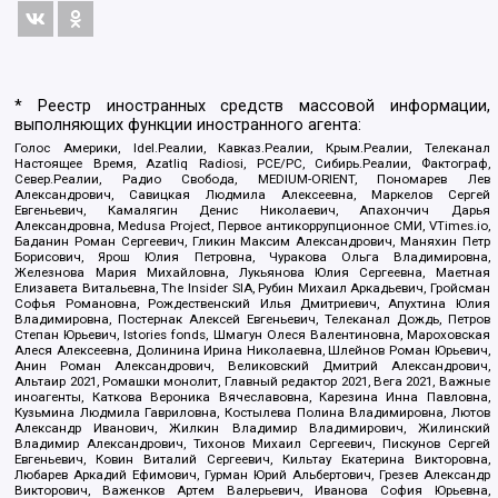
* Реестр иностранных средств массовой информации,
выполняющих функции иностранного агента:
Голос Америки, Idel.Реалии, Кавказ.Реалии, Крым.Реалии, Телеканал
Настоящее Время, Azatliq Radiosi, PCE/PC, Сибирь.Реалии, Фактограф,
Север.Реалии, Радио Свобода, MEDIUM-ORIENT, Пономарев Лев
Александрович, Савицкая Людмила Алексеевна, Маркелов Сергей
Евгеньевич, Камалягин Денис Николаевич, Апахончич Дарья
Александровна, Medusa Project, Первое антикоррупционное СМИ, VTimes.io,
Баданин Роман Сергеевич, Гликин Максим Александрович, Маняхин Петр
Борисович, Ярош Юлия Петровна, Чуракова Ольга Владимировна,
Железнова Мария Михайловна, Лукьянова Юлия Сергеевна, Маетная
Елизавета Витальевна, The Insider SIA, Рубин Михаил Аркадьевич, Гройсман
Софья Романовна, Рождественский Илья Дмитриевич, Апухтина Юлия
Владимировна, Постернак Алексей Евгеньевич, Телеканал Дождь, Петров
Степан Юрьевич, Istories fonds, Шмагун Олеся Валентиновна, Мароховская
Алеся Алексеевна, Долинина Ирина Николаевна, Шлейнов Роман Юрьевич,
Анин Роман Александрович, Великовский Дмитрий Александрович,
Альтаир 2021, Ромашки монолит, Главный редактор 2021, Вега 2021, Важные
иноагенты, Каткова Вероника Вячеславовна, Карезина Инна Павловна,
Кузьмина Людмила Гавриловна, Костылева Полина Владимировна, Лютов
Александр Иванович, Жилкин Владимир Владимирович, Жилинский
Владимир Александрович, Тихонов Михаил Сергеевич, Пискунов Сергей
Евгеньевич, Ковин Виталий Сергеевич, Кильтау Екатерина Викторовна,
Любарев Аркадий Ефимович, Гурман Юрий Альбертович, Грезев Александр
Викторович, Важенков Артем Валерьевич, Иванова София Юрьевна,