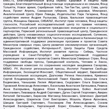
ВМЕСТЕ, Благотворительный фонд охраны здоровья и защиты прав
граждан, Благотворительный фонд помощи осужденным и их семьям, Фонд
Тольятти, Новое время, Серебряная тайга, Так-Так-Так, центр Сова, центр
Анна, Проект Апрель, Самарская губерния, Эра здоровья, Мемориал,
Аналитический Центр Юрия Левады, Издательство Парк Гагарина, Фонд
содействия имени Андрея Рылькова, Сфера, Уральская правозащитная
группа, Женщины Евразии, СИБАЛЬТ, Институт прав человека, Фонд защиты
гласности, Российский исследовательский центр по правам человека,
Дальневосточный центр развития гражданских инициатив и социального
партнерства, Пермский региональный правозащитный центр, Гражданское
действие, Центр независимых социологических исследований, Сутяжник,
АКАДЕМИЯ ПО ПРАВАМ ЧЕЛОВЕКА, Частное учреждение в Калининграде по
административной поддержке реализации программ и проектов Совета
Министров северных стран, Центр развития некоммерческих организаций,
Гражданское содействие, Интернешнл-Р, Центр Защиты Прав Средств
Массовой Информации, Институт развития прессы - Сибирь, Частное
учреждение в Санкт-Петербурге по административной поддержке
реализации программ и проектов Совета Министров Северных Стран, Фонд
поддержки свободы прессы, Гражданский контроль, Человек и Закон,
Общественная комиссия по сохранению наследия академика Сахарова,
МЕМО. РУ, Институт региональной прессы, Институт Развития Свободы
Информации, Экозащита!-Женсовет, Общественный вердикт, Евразийская
антимонопольная ассоциация, Дзугкоева Регина Николаевна, Кривенко
Сергей Владимирович, Милославский Павел Юрьевич, Шнырова Ольга
Вадимовна, Чанышева Лилия Айратовна, Сидорович Ольга Борисовна,
Туровский Александр Алексеевич, Васильева Анастасия Евгеньевна, Ривина
Анна Валерьевна, Бурдина Юлия Владимировна, Бойко Анатолий
Николаевич, Пивоваров Андрей Сергеевич, Дугин Сергей Георгиевич, Аверин
Виталий Евгеньевич, Барахоев Магомед Бекханович, Шевченко Дмитрий
Александрович, Шарипков Олег Викторович, Мошель Ирина Ароновна,
Шведов Григорий Сергеевич, Пономарев Лев Александрович, Созаев
Валерий Валерьевич, Каргалицкий Борис Юльевич, Исакова Ирина