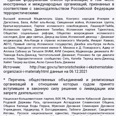
иностранных и международных организаций, признанных в
соответствии с законодательством Российской Федерации
террористическими:
Высший военный Маджлисуль Шура, Конгресс народов Ичкерии и
Дагестана, База, Асбат аль-Ансар, Священная война, Исламская группа,
Братья-мусульмане, Партия исламского освобождения, Лашкар-И-Тайба,
Исламская группа, Движение Талибан, Исламская партия Туркестана,
Общество социальных реформ, Общество возрождения исламского
наследия, Дом двух святых, Джунд аш-Шам, Исламский джихад – Джамаат
моджахедов, Аль-Каида в странах исламского Магриба, Имарат Кавказ,
АБТО, Правый сектор, Исламское государство, Джабха аль-Нусра ли-Ахль
аш-Шам, Народное ополчение имени К. Минина и Д. Пожарского, Аджр от
Аллаха Субхану уа Тагьаля SHAM, АУМ Синрике, Муджахеды джамаата Ат-
Тавхида Валь-Джихад, Чистопольский Джамаат, Рохнамо ба суи давлати
исломи, Террористическое сообщество Сеть, Катиба Таухид валь-Джихад,
Хайят Тахрир аш-Шам, Ахлю Сунна Валь Джамаа
Источник:
http://nac.gov.ru/terroristicheskie-i-ekstremistskie-
organizacii-i-materialy.html
данные на
06.12.2021
* Перечень общественных объединений и религиозных
организаций в отношении которых судом принято
вступившее в законную силу решение о ликвидации или
запрете деятельности:
Национал-большевистская партия, ВЕК РА, Рада земли Кубанской Духовно
Родовой Державы Русь, организация Асгардская Славянская Община,
Община Капища Веды Перуна, Мужская Духовная Семинария Духовное
Учреждение, Нурджулар, К Богодержавию, Таблиги Джамаат, Свидетели
Иеговы, Русское национальное единство, Национал-социалистическое