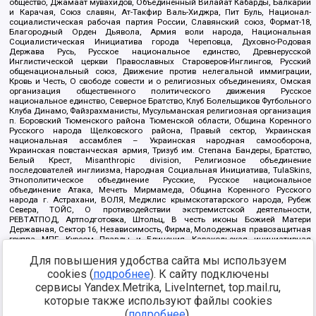
общество, Джамаат мувахидов, Объединенный Вилайат Кабарды, Балкарии
и Карачая, Союз славян, Ат-Такфир Валь-Хиджра, Пит Буль, Национал-
социалистическая рабочая партия России, Славянский союз, Формат-18,
Благородный Орден Дьявола, Армия воли народа, Национальная
Социалистическая Инициатива города Череповца, Духовно-Родовая
Держава Русь, Русское национальное единство, Древнерусской
Инглистической церкви Православных Староверов-Инглингов, Русский
общенациональный союз, Движение против нелегальной иммиграции,
Кровь и Честь, О свободе совести и о религиозных объединениях, Омская
организация общественного политического движения Русское
национальное единство, Северное Братство, Клуб Болельщиков Футбольного
Клуба Динамо, Файзрахманисты, Мусульманская религиозная организация
п. Боровский Тюменского района Тюменской области, Община Коренного
Русского народа Щелковского района, Правый сектор, Украинская
национальная ассамблея – Украинская народная самооборона,
Украинская повстанческая армия, Тризуб им. Степана Бандеры, Братство,
Белый Крест, Misanthropic division, Религиозное объединение
последователей инглиизма, Народная Социальная Инициатива, TulaSkins,
Этнополитическое объединение Русские, Русское национальное
объединение Атака, Мечеть Мирмамеда, Община Коренного Русского
народа г. Астрахани, ВОЛЯ, Меджлис крымскотатарского народа, Рубеж
Севера, ТОЙС, О противодействии экстремистской деятельности,
РЕВТАТПОД, Артподготовка, Штольц, В честь иконы Божией Матери
Державная, Сектор 16, Независимость, Фирма, Молодежная правозащитная
группа МПГ, Курсом Правды и Единения, Каракольская инициативная
группа, Автоград Крю, Союз Славянских Сил Руси, Алля-Аят,
Благотворительный пансионат Ак Умут, Русская республика Русь,
Для повышения удобства сайта мы используем
Арестантское уголовное единство, Башкорт, Нация и свобода, W.H.С., Фалунь
cookies (
подробнее
). К сайту подключены
Дафа, Иртыш Ultras, Русский Патриотический клуб-Новокузнецк/РПК,
сервисы Yandex.Metrika, LiveInternet, top.mail.ru,
Сибирский державный союз, Фонд борьбы с коррупцией, Фонд защиты прав
граждан, Штабы Навального, Совет граждан СССР Прикубанского округа г.
которые также используют файлы cookies
Краснодара
(
подробнее
).