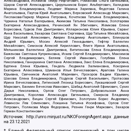
Александровна, Исламов Тимур Рифгатович, Романова Ольга Евгеньевна,
Щаров Сергей Алексадрович, Цирульников Борис Альбертович, Халидова
Марина Владимировна, Людевиг Марина Зариевна, Федотова Галина
Анатольевна, Паутов Юрий Анатольевич, Верховский Александр Маркович,
Пислакова-Паркер Марина Петровна, Кочеткова Татьяна Владимировна,
Чуркина Наталья Валерьевна, Акимова Татьяна Николаевна, Золотарева
Екатерина Александровна, Рачинский Ян Збигневич, Жемкова Елена
Борисовна, Гудков Лев Дмитриевич, Илларионова Юлия Юрьевна, Саранг
Анна Васильевна, Захарова Светлана Сергеевна, Щур Татьяна Михайловна,
Щур Николай Алексеевич, Аверин Владимир Анатольевич, Блинушов
Андрей Юрьевич, Мосин Алексей Геннадьевич, Гефтер Валентин
Михайлович, Симонов Алексей Кириллович, Флиге Ирина Анатольевна,
Мельникова Валентина Дмитриевна, Вититинова Елена Владимировна,
Баженова Светлана Куприяновна, Исаев Сергей Владимирович, Максимов
Сергей Владимирович, Беляев Сергей Иванович, Голубева Елена
Николаевна, Ганнушкина Светлана Алексеевна, Закс Елена Владимировна,
Буртина Елена Юрьевна, Гендель Людмила Залмановна, Кокорина
Екатерина Алексеевна, Шуманов Илья Вячеславович, Арапова Галина
Юрьевна, Свечников Анатолий Мариевич, Прохоров Вадим Юрьевич,
Шахова Елена Владимировна, Подузов Сергей Васильевич, Протасова
Ирина Вячеславовна, Литинский Леонид Борисович, Лукашевский Сергей
Маркович, Бахмин Вячеслав Иванович, Шабад Анатолий Ефимович, Сухих
Дарья Николаевна, Орлов Олег Петрович, Добровольская Анна
Дмитриевна, Королева Александра Евгеньевна, Смирнов Владимир
Александрович, Вицин Сергей Ефимович, Золотухин Борис Андреевич,
Левинсон Лев Семенович, Локшина Татьяна Иосифовна, Орлов Олег
Петрович, Полякова Мара Федоровна, Резник Генри Маркович, Захаров
Герман Константинович
Источник:
http://unro.minjust.ru/NKOForeignAgent.aspx
данные
на
23.12.2021
* Единый федеральный список организаций, в том числе