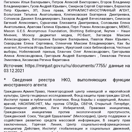
Пигалкин Илья Валерьевич, Петров Алексей Викторович, Егоров Владимир
Владимирович, Гусев Андрей Юрьевич, Смирнов Сергей Сергеевич, Верзилов
Петр Юрьевич, ЗП, Зона права, ЖУРНАЛИСТ-ИНОСТРАННЫЙ АГЕНТ,
Вольтская Татьяна Анатольевна, Клепиковская Екатерина Дмитриевна,
Сотников Даниил Владимирович, Захаров Андрей Вячеславович, Симонов
Евгений Алексеевич, Сурначева Елизавета Дмитриевна, Соловьева Елена
Анатольевна, Арапова Галина Юрьевна, Перл Роман Александрович, МЕМО,
Mason G.E.S. Anonymous Foundation, Stichting Bellingcat, Якутия – Наше
Мнение, Москоу диджитал медиа, РС-Балт, Заговора Максим
Александрович, Ветошкина Валерия Валерьевна, Павлов Иван Юрьевич,
Скворцова Елена Сергеевна, Оленичев Максим Владимирович, Как бы
инагент, Кочетков Игорь Викторович, Иркутский союз библиофилов, Честные
выборы, Нобелевский призыв, Еланчик Олег Александрович, Григорьева
Алина Александровна, Григорьев Андрей Валерьевич , Гималова Регина
Эмилевна, Хисамова Регина Фаритовна
Источник:
https://minjust.gov.ru/ru/documents/7755/
данные на
03.12.2021
* Сведения реестра НКО, выполняющих функции
иностранного агента:
Гражданин.Армия.Право, Нижегородский центр немецкой и европейской
культуры, Центр гендерных исследований, Фонд защиты прав граждан Штаб,
Институт права и публичной политики, Фонд борьбы с коррупцией, Альянс
врачей, НАСИЛИЮ.НЕТ, Мы против СПИДа, СВЕЧА, Открытый Петербург,
Гуманитарное действие, Лига Избирателей, Правовая инициатива,
Гражданская инициатива против экологической преступности,
Гражданский Союз, "Хасдей Ерушалаим" (Милосердие), Центр поддержки и
содействия развитию средств массовой информации, В защиту прав
заключенных, Горячая Линия, Центр социально-информационных
инициатив Действие, Институт глобализации и социальных движений,