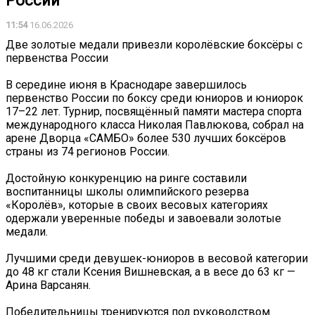
России
11:54
16.06.2026
Две золотые медали привезли королёвские боксёры с
первенства России
В середине июня в Краснодаре завершилось
первенство России по боксу среди юниоров и юниорок
17–22 лет. Турнир, посвящённый памяти мастера спорта
международного класса Николая Павлюкова, собрал на
арене Дворца «САМБО» более 530 лучших боксёров
страны из 74 регионов России.
Достойную конкуренцию на ринге составили
воспитанницы школы олимпийского резерва
«Королёв», которые в своих весовых категориях
одержали уверенные победы и завоевали золотые
медали.
Лучшими среди девушек-юниоров в весовой категории
до 48 кг стали Ксения Вишневская, а в весе до 63 кг —
Арина Варсанян.
Победительницы тренируются под руководством