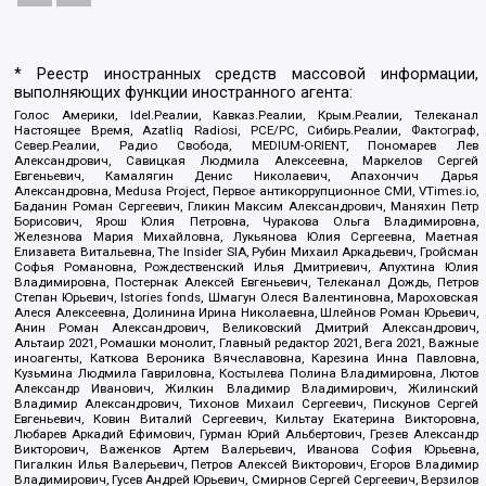
* Реестр иностранных средств массовой информации,
выполняющих функции иностранного агента:
Голос Америки, Idel.Реалии, Кавказ.Реалии, Крым.Реалии, Телеканал
Настоящее Время, Azatliq Radiosi, PCE/PC, Сибирь.Реалии, Фактограф,
Север.Реалии, Радио Свобода, MEDIUM-ORIENT, Пономарев Лев
Александрович, Савицкая Людмила Алексеевна, Маркелов Сергей
Евгеньевич, Камалягин Денис Николаевич, Апахончич Дарья
Александровна, Medusa Project, Первое антикоррупционное СМИ, VTimes.io,
Баданин Роман Сергеевич, Гликин Максим Александрович, Маняхин Петр
Борисович, Ярош Юлия Петровна, Чуракова Ольга Владимировна,
Железнова Мария Михайловна, Лукьянова Юлия Сергеевна, Маетная
Елизавета Витальевна, The Insider SIA, Рубин Михаил Аркадьевич, Гройсман
Софья Романовна, Рождественский Илья Дмитриевич, Апухтина Юлия
Владимировна, Постернак Алексей Евгеньевич, Телеканал Дождь, Петров
Степан Юрьевич, Istories fonds, Шмагун Олеся Валентиновна, Мароховская
Алеся Алексеевна, Долинина Ирина Николаевна, Шлейнов Роман Юрьевич,
Анин Роман Александрович, Великовский Дмитрий Александрович,
Альтаир 2021, Ромашки монолит, Главный редактор 2021, Вега 2021, Важные
иноагенты, Каткова Вероника Вячеславовна, Карезина Инна Павловна,
Кузьмина Людмила Гавриловна, Костылева Полина Владимировна, Лютов
Александр Иванович, Жилкин Владимир Владимирович, Жилинский
Владимир Александрович, Тихонов Михаил Сергеевич, Пискунов Сергей
Евгеньевич, Ковин Виталий Сергеевич, Кильтау Екатерина Викторовна,
Любарев Аркадий Ефимович, Гурман Юрий Альбертович, Грезев Александр
Викторович, Важенков Артем Валерьевич, Иванова София Юрьевна,
Пигалкин Илья Валерьевич, Петров Алексей Викторович, Егоров Владимир
Владимирович, Гусев Андрей Юрьевич, Смирнов Сергей Сергеевич, Верзилов