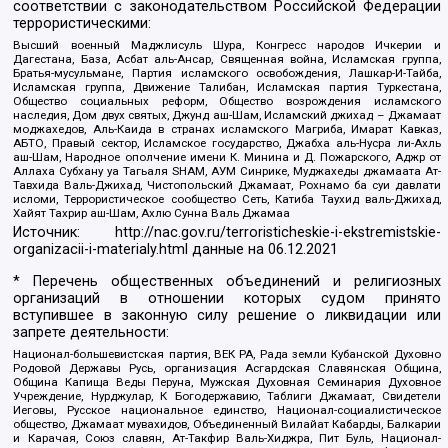
соответствии с законодательством Российской Федерации
террористическими:
Высший военный Маджлисуль Шура, Конгресс народов Ичкерии и
Дагестана, База, Асбат аль-Ансар, Священная война, Исламская группа,
Братья-мусульмане, Партия исламского освобождения, Лашкар-И-Тайба,
Исламская группа, Движение Талибан, Исламская партия Туркестана,
Общество социальных реформ, Общество возрождения исламского
наследия, Дом двух святых, Джунд аш-Шам, Исламский джихад – Джамаат
моджахедов, Аль-Каида в странах исламского Магриба, Имарат Кавказ,
АБТО, Правый сектор, Исламское государство, Джабха аль-Нусра ли-Ахль
аш-Шам, Народное ополчение имени К. Минина и Д. Пожарского, Аджр от
Аллаха Субхану уа Тагьаля SHAM, АУМ Синрике, Муджахеды джамаата Ат-
Тавхида Валь-Джихад, Чистопольский Джамаат, Рохнамо ба суи давлати
исломи, Террористическое сообщество Сеть, Катиба Таухид валь-Джихад,
Хайят Тахрир аш-Шам, Ахлю Сунна Валь Джамаа
Источник:
http://nac.gov.ru/terroristicheskie-i-ekstremistskie-
organizacii-i-materialy.html
данные на
06.12.2021
* Перечень общественных объединений и религиозных
организаций в отношении которых судом принято
вступившее в законную силу решение о ликвидации или
запрете деятельности:
Национал-большевистская партия, ВЕК РА, Рада земли Кубанской Духовно
Родовой Державы Русь, организация Асгардская Славянская Община,
Община Капища Веды Перуна, Мужская Духовная Семинария Духовное
Учреждение, Нурджулар, К Богодержавию, Таблиги Джамаат, Свидетели
Иеговы, Русское национальное единство, Национал-социалистическое
общество, Джамаат мувахидов, Объединенный Вилайат Кабарды, Балкарии
и Карачая, Союз славян, Ат-Такфир Валь-Хиджра, Пит Буль, Национал-