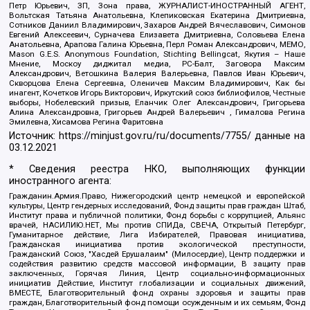
Петр Юрьевич, ЗП, Зона права, ЖУРНАЛИСТ-ИНОСТРАННЫЙ АГЕНТ,
Вольтская Татьяна Анатольевна, Клепиковская Екатерина Дмитриевна,
Сотников Даниил Владимирович, Захаров Андрей Вячеславович, Симонов
Евгений Алексеевич, Сурначева Елизавета Дмитриевна, Соловьева Елена
Анатольевна, Арапова Галина Юрьевна, Перл Роман Александрович, МЕМО,
Mason G.E.S. Anonymous Foundation, Stichting Bellingcat, Якутия – Наше
Мнение, Москоу диджитал медиа, РС-Балт, Заговора Максим
Александрович, Ветошкина Валерия Валерьевна, Павлов Иван Юрьевич,
Скворцова Елена Сергеевна, Оленичев Максим Владимирович, Как бы
инагент, Кочетков Игорь Викторович, Иркутский союз библиофилов, Честные
выборы, Нобелевский призыв, Еланчик Олег Александрович, Григорьева
Алина Александровна, Григорьев Андрей Валерьевич , Гималова Регина
Эмилевна, Хисамова Регина Фаритовна
Источник:
https://minjust.gov.ru/ru/documents/7755/
данные на
03.12.2021
* Сведения реестра НКО, выполняющих функции
иностранного агента:
Гражданин.Армия.Право, Нижегородский центр немецкой и европейской
культуры, Центр гендерных исследований, Фонд защиты прав граждан Штаб,
Институт права и публичной политики, Фонд борьбы с коррупцией, Альянс
врачей, НАСИЛИЮ.НЕТ, Мы против СПИДа, СВЕЧА, Открытый Петербург,
Гуманитарное действие, Лига Избирателей, Правовая инициатива,
Гражданская инициатива против экологической преступности,
Гражданский Союз, "Хасдей Ерушалаим" (Милосердие), Центр поддержки и
содействия развитию средств массовой информации, В защиту прав
заключенных, Горячая Линия, Центр социально-информационных
инициатив Действие, Институт глобализации и социальных движений,
ВМЕСТЕ, Благотворительный фонд охраны здоровья и защиты прав
граждан, Благотворительный фонд помощи осужденным и их семьям, Фонд