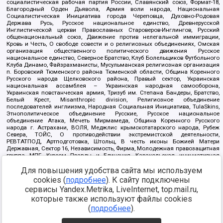
социалистическая рабочая партия России, Славянский союз, Формат-18,
Благородный Орден Дьявола, Армия воли народа, Национальная
Социалистическая Инициатива города Череповца, Духовно-Родовая
Держава Русь, Русское национальное единство, Древнерусской
Инглистической церкви Православных Староверов-Инглингов, Русский
общенациональный союз, Движение против нелегальной иммиграции,
Кровь и Честь, О свободе совести и о религиозных объединениях, Омская
организация общественного политического движения Русское
национальное единство, Северное Братство, Клуб Болельщиков Футбольного
Клуба Динамо, Файзрахманисты, Мусульманская религиозная организация
п. Боровский Тюменского района Тюменской области, Община Коренного
Русского народа Щелковского района, Правый сектор, Украинская
национальная ассамблея – Украинская народная самооборона,
Украинская повстанческая армия, Тризуб им. Степана Бандеры, Братство,
Белый Крест, Misanthropic division, Религиозное объединение
последователей инглиизма, Народная Социальная Инициатива, TulaSkins,
Этнополитическое объединение Русские, Русское национальное
объединение Атака, Мечеть Мирмамеда, Община Коренного Русского
народа г. Астрахани, ВОЛЯ, Меджлис крымскотатарского народа, Рубеж
Севера, ТОЙС, О противодействии экстремистской деятельности,
РЕВТАТПОД, Артподготовка, Штольц, В честь иконы Божией Матери
Державная, Сектор 16, Независимость, Фирма, Молодежная правозащитная
группа МПГ, Курсом Правды и Единения, Каракольская инициативная
группа, Автоград Крю, Союз Славянских Сил Руси, Алля-Аят,
Благотворительный пансионат Ак Умут, Русская республика Русь,
Для повышения удобства сайта мы используем
Арестантское уголовное единство, Башкорт, Нация и свобода, W.H.С., Фалунь
cookies (
подробнее
). К сайту подключены
Дафа, Иртыш Ultras, Русский Патриотический клуб-Новокузнецк/РПК,
сервисы Yandex.Metrika, LiveInternet, top.mail.ru,
Сибирский державный союз, Фонд борьбы с коррупцией, Фонд защиты прав
граждан, Штабы Навального, Совет граждан СССР Прикубанского округа г.
которые также используют файлы cookies
Краснодара
(
подробнее
).
Источник:
https://minjust.gov.ru/ru/documents/7822/
данные на
08.12.2021