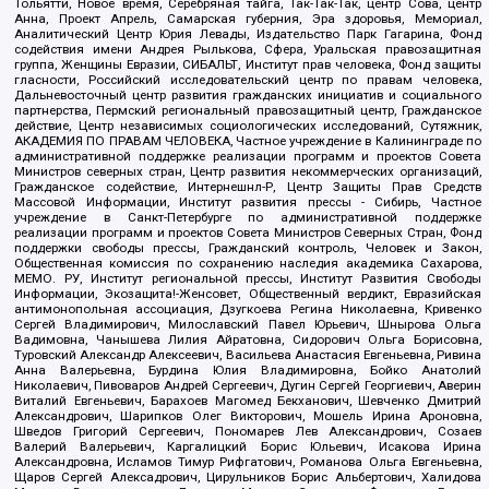
Тольятти, Новое время, Серебряная тайга, Так-Так-Так, центр Сова, центр
Анна, Проект Апрель, Самарская губерния, Эра здоровья, Мемориал,
Аналитический Центр Юрия Левады, Издательство Парк Гагарина, Фонд
содействия имени Андрея Рылькова, Сфера, Уральская правозащитная
группа, Женщины Евразии, СИБАЛЬТ, Институт прав человека, Фонд защиты
гласности, Российский исследовательский центр по правам человека,
Дальневосточный центр развития гражданских инициатив и социального
партнерства, Пермский региональный правозащитный центр, Гражданское
действие, Центр независимых социологических исследований, Сутяжник,
АКАДЕМИЯ ПО ПРАВАМ ЧЕЛОВЕКА, Частное учреждение в Калининграде по
административной поддержке реализации программ и проектов Совета
Министров северных стран, Центр развития некоммерческих организаций,
Гражданское содействие, Интернешнл-Р, Центр Защиты Прав Средств
Массовой Информации, Институт развития прессы - Сибирь, Частное
учреждение в Санкт-Петербурге по административной поддержке
реализации программ и проектов Совета Министров Северных Стран, Фонд
поддержки свободы прессы, Гражданский контроль, Человек и Закон,
Общественная комиссия по сохранению наследия академика Сахарова,
МЕМО. РУ, Институт региональной прессы, Институт Развития Свободы
Информации, Экозащита!-Женсовет, Общественный вердикт, Евразийская
антимонопольная ассоциация, Дзугкоева Регина Николаевна, Кривенко
Сергей Владимирович, Милославский Павел Юрьевич, Шнырова Ольга
Вадимовна, Чанышева Лилия Айратовна, Сидорович Ольга Борисовна,
Туровский Александр Алексеевич, Васильева Анастасия Евгеньевна, Ривина
Анна Валерьевна, Бурдина Юлия Владимировна, Бойко Анатолий
Николаевич, Пивоваров Андрей Сергеевич, Дугин Сергей Георгиевич, Аверин
Виталий Евгеньевич, Барахоев Магомед Бекханович, Шевченко Дмитрий
Александрович, Шарипков Олег Викторович, Мошель Ирина Ароновна,
Шведов Григорий Сергеевич, Пономарев Лев Александрович, Созаев
Валерий Валерьевич, Каргалицкий Борис Юльевич, Исакова Ирина
Александровна, Исламов Тимур Рифгатович, Романова Ольга Евгеньевна,
Щаров Сергей Алексадрович, Цирульников Борис Альбертович, Халидова