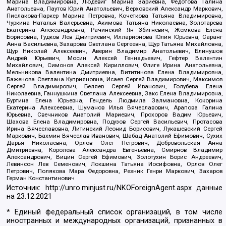
Марина Владимировна, Людевиг Марина Зариевна, Федотова Галина
Анатольевна, Паутов Юрий Анатольевич, Верховский Александр Маркович,
Пислакова-Паркер Марина Петровна, Кочеткова Татьяна Владимировна,
Чуркина Наталья Валерьевна, Акимова Татьяна Николаевна, Золотарева
Екатерина Александровна, Рачинский Ян Збигневич, Жемкова Елена
Борисовна, Гудков Лев Дмитриевич, Илларионова Юлия Юрьевна, Саранг
Анна Васильевна, Захарова Светлана Сергеевна, Щур Татьяна Михайловна,
Щур Николай Алексеевич, Аверин Владимир Анатольевич, Блинушов
Андрей Юрьевич, Мосин Алексей Геннадьевич, Гефтер Валентин
Михайлович, Симонов Алексей Кириллович, Флиге Ирина Анатольевна,
Мельникова Валентина Дмитриевна, Вититинова Елена Владимировна,
Баженова Светлана Куприяновна, Исаев Сергей Владимирович, Максимов
Сергей Владимирович, Беляев Сергей Иванович, Голубева Елена
Николаевна, Ганнушкина Светлана Алексеевна, Закс Елена Владимировна,
Буртина Елена Юрьевна, Гендель Людмила Залмановна, Кокорина
Екатерина Алексеевна, Шуманов Илья Вячеславович, Арапова Галина
Юрьевна, Свечников Анатолий Мариевич, Прохоров Вадим Юрьевич,
Шахова Елена Владимировна, Подузов Сергей Васильевич, Протасова
Ирина Вячеславовна, Литинский Леонид Борисович, Лукашевский Сергей
Маркович, Бахмин Вячеслав Иванович, Шабад Анатолий Ефимович, Сухих
Дарья Николаевна, Орлов Олег Петрович, Добровольская Анна
Дмитриевна, Королева Александра Евгеньевна, Смирнов Владимир
Александрович, Вицин Сергей Ефимович, Золотухин Борис Андреевич,
Левинсон Лев Семенович, Локшина Татьяна Иосифовна, Орлов Олег
Петрович, Полякова Мара Федоровна, Резник Генри Маркович, Захаров
Герман Константинович
Источник:
http://unro.minjust.ru/NKOForeignAgent.aspx
данные
на
23.12.2021
* Единый федеральный список организаций, в том числе
иностранных и международных организаций, признанных в