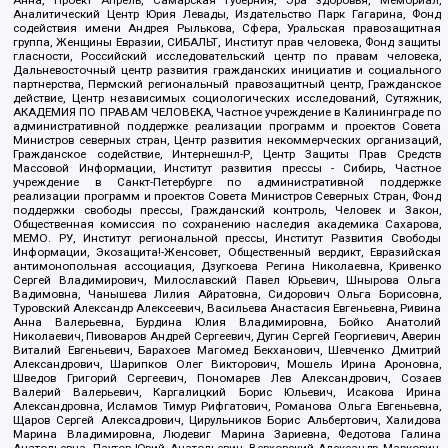
Аналитический Центр Юрия Левады, Издательство Парк Гагарина, Фонд
содействия имени Андрея Рылькова, Сфера, Уральская правозащитная
группа, Женщины Евразии, СИБАЛЬТ, Институт прав человека, Фонд защиты
гласности, Российский исследовательский центр по правам человека,
Дальневосточный центр развития гражданских инициатив и социального
партнерства, Пермский региональный правозащитный центр, Гражданское
действие, Центр независимых социологических исследований, Сутяжник,
АКАДЕМИЯ ПО ПРАВАМ ЧЕЛОВЕКА, Частное учреждение в Калининграде по
административной поддержке реализации программ и проектов Совета
Министров северных стран, Центр развития некоммерческих организаций,
Гражданское содействие, Интернешнл-Р, Центр Защиты Прав Средств
Массовой Информации, Институт развития прессы - Сибирь, Частное
учреждение в Санкт-Петербурге по административной поддержке
реализации программ и проектов Совета Министров Северных Стран, Фонд
поддержки свободы прессы, Гражданский контроль, Человек и Закон,
Общественная комиссия по сохранению наследия академика Сахарова,
МЕМО. РУ, Институт региональной прессы, Институт Развития Свободы
Информации, Экозащита!-Женсовет, Общественный вердикт, Евразийская
антимонопольная ассоциация, Дзугкоева Регина Николаевна, Кривенко
Сергей Владимирович, Милославский Павел Юрьевич, Шнырова Ольга
Вадимовна, Чанышева Лилия Айратовна, Сидорович Ольга Борисовна,
Туровский Александр Алексеевич, Васильева Анастасия Евгеньевна, Ривина
Анна Валерьевна, Бурдина Юлия Владимировна, Бойко Анатолий
Николаевич, Пивоваров Андрей Сергеевич, Дугин Сергей Георгиевич, Аверин
Виталий Евгеньевич, Барахоев Магомед Бекханович, Шевченко Дмитрий
Александрович, Шарипков Олег Викторович, Мошель Ирина Ароновна,
Шведов Григорий Сергеевич, Пономарев Лев Александрович, Созаев
Валерий Валерьевич, Каргалицкий Борис Юльевич, Исакова Ирина
Александровна, Исламов Тимур Рифгатович, Романова Ольга Евгеньевна,
Щаров Сергей Алексадрович, Цирульников Борис Альбертович, Халидова
Марина Владимировна, Людевиг Марина Зариевна, Федотова Галина
Анатольевна, Паутов Юрий Анатольевич, Верховский Александр Маркович,