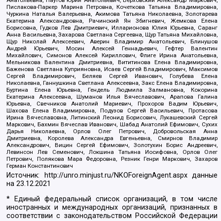
Пислакова-Паркер Марина Петровна, Кочеткова Татьяна Владимировна,
Чуркина Наталья Валерьевна, Акимова Татьяна Николаевна, Золотарева
Екатерина Александровна, Рачинский Ян Збигневич, Жемкова Елена
Борисовна, Гудков Лев Дмитриевич, Илларионова Юлия Юрьевна, Саранг
Анна Васильевна, Захарова Светлана Сергеевна, Щур Татьяна Михайловна,
Щур Николай Алексеевич, Аверин Владимир Анатольевич, Блинушов
Андрей Юрьевич, Мосин Алексей Геннадьевич, Гефтер Валентин
Михайлович, Симонов Алексей Кириллович, Флиге Ирина Анатольевна,
Мельникова Валентина Дмитриевна, Вититинова Елена Владимировна,
Баженова Светлана Куприяновна, Исаев Сергей Владимирович, Максимов
Сергей Владимирович, Беляев Сергей Иванович, Голубева Елена
Николаевна, Ганнушкина Светлана Алексеевна, Закс Елена Владимировна,
Буртина Елена Юрьевна, Гендель Людмила Залмановна, Кокорина
Екатерина Алексеевна, Шуманов Илья Вячеславович, Арапова Галина
Юрьевна, Свечников Анатолий Мариевич, Прохоров Вадим Юрьевич,
Шахова Елена Владимировна, Подузов Сергей Васильевич, Протасова
Ирина Вячеславовна, Литинский Леонид Борисович, Лукашевский Сергей
Маркович, Бахмин Вячеслав Иванович, Шабад Анатолий Ефимович, Сухих
Дарья Николаевна, Орлов Олег Петрович, Добровольская Анна
Дмитриевна, Королева Александра Евгеньевна, Смирнов Владимир
Александрович, Вицин Сергей Ефимович, Золотухин Борис Андреевич,
Левинсон Лев Семенович, Локшина Татьяна Иосифовна, Орлов Олег
Петрович, Полякова Мара Федоровна, Резник Генри Маркович, Захаров
Герман Константинович
Источник:
http://unro.minjust.ru/NKOForeignAgent.aspx
данные
на
23.12.2021
* Единый федеральный список организаций, в том числе
иностранных и международных организаций, признанных в
соответствии с законодательством Российской Федерации