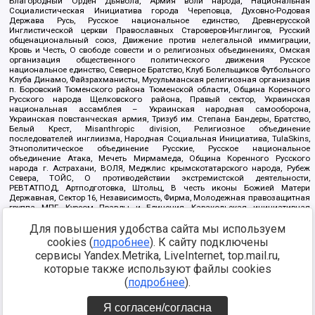
Благородный Орден Дьявола, Армия воли народа, Национальная
Социалистическая Инициатива города Череповца, Духовно-Родовая
Держава Русь, Русское национальное единство, Древнерусской
Инглистической церкви Православных Староверов-Инглингов, Русский
общенациональный союз, Движение против нелегальной иммиграции,
Кровь и Честь, О свободе совести и о религиозных объединениях, Омская
организация общественного политического движения Русское
национальное единство, Северное Братство, Клуб Болельщиков Футбольного
Клуба Динамо, Файзрахманисты, Мусульманская религиозная организация
п. Боровский Тюменского района Тюменской области, Община Коренного
Русского народа Щелковского района, Правый сектор, Украинская
национальная ассамблея – Украинская народная самооборона,
Украинская повстанческая армия, Тризуб им. Степана Бандеры, Братство,
Белый Крест, Misanthropic division, Религиозное объединение
последователей инглиизма, Народная Социальная Инициатива, TulaSkins,
Этнополитическое объединение Русские, Русское национальное
объединение Атака, Мечеть Мирмамеда, Община Коренного Русского
народа г. Астрахани, ВОЛЯ, Меджлис крымскотатарского народа, Рубеж
Севера, ТОЙС, О противодействии экстремистской деятельности,
РЕВТАТПОД, Артподготовка, Штольц, В честь иконы Божией Матери
Державная, Сектор 16, Независимость, Фирма, Молодежная правозащитная
группа МПГ, Курсом Правды и Единения, Каракольская инициативная
группа, Автоград Крю, Союз Славянских Сил Руси, Алля-Аят,
Благотворительный пансионат Ак Умут, Русская республика Русь,
Для повышения удобства сайта мы используем
Арестантское уголовное единство, Башкорт, Нация и свобода, W.H.С., Фалунь
cookies (
подробнее
). К сайту подключены
Дафа, Иртыш Ultras, Русский Патриотический клуб-Новокузнецк/РПК,
сервисы Yandex.Metrika, LiveInternet, top.mail.ru,
Сибирский державный союз, Фонд борьбы с коррупцией, Фонд защиты прав
граждан, Штабы Навального, Совет граждан СССР Прикубанского округа г.
которые также используют файлы cookies
Краснодара
(
подробнее
).
Источник:
https://minjust.gov.ru/ru/documents/7822/
данные на
08.12.2021
Я согласен/согласна