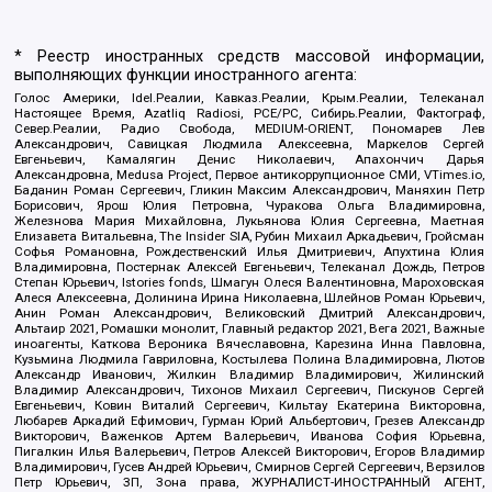
* Реестр иностранных средств массовой информации,
выполняющих функции иностранного агента:
Голос Америки, Idel.Реалии, Кавказ.Реалии, Крым.Реалии, Телеканал
Настоящее Время, Azatliq Radiosi, PCE/PC, Сибирь.Реалии, Фактограф,
Север.Реалии, Радио Свобода, MEDIUM-ORIENT, Пономарев Лев
Александрович, Савицкая Людмила Алексеевна, Маркелов Сергей
Евгеньевич, Камалягин Денис Николаевич, Апахончич Дарья
Александровна, Medusa Project, Первое антикоррупционное СМИ, VTimes.io,
Баданин Роман Сергеевич, Гликин Максим Александрович, Маняхин Петр
Борисович, Ярош Юлия Петровна, Чуракова Ольга Владимировна,
Железнова Мария Михайловна, Лукьянова Юлия Сергеевна, Маетная
Елизавета Витальевна, The Insider SIA, Рубин Михаил Аркадьевич, Гройсман
Софья Романовна, Рождественский Илья Дмитриевич, Апухтина Юлия
Владимировна, Постернак Алексей Евгеньевич, Телеканал Дождь, Петров
Степан Юрьевич, Istories fonds, Шмагун Олеся Валентиновна, Мароховская
Алеся Алексеевна, Долинина Ирина Николаевна, Шлейнов Роман Юрьевич,
Анин Роман Александрович, Великовский Дмитрий Александрович,
Альтаир 2021, Ромашки монолит, Главный редактор 2021, Вега 2021, Важные
иноагенты, Каткова Вероника Вячеславовна, Карезина Инна Павловна,
Кузьмина Людмила Гавриловна, Костылева Полина Владимировна, Лютов
Александр Иванович, Жилкин Владимир Владимирович, Жилинский
Владимир Александрович, Тихонов Михаил Сергеевич, Пискунов Сергей
Евгеньевич, Ковин Виталий Сергеевич, Кильтау Екатерина Викторовна,
Любарев Аркадий Ефимович, Гурман Юрий Альбертович, Грезев Александр
Викторович, Важенков Артем Валерьевич, Иванова София Юрьевна,
Пигалкин Илья Валерьевич, Петров Алексей Викторович, Егоров Владимир
Владимирович, Гусев Андрей Юрьевич, Смирнов Сергей Сергеевич, Верзилов
Петр Юрьевич, ЗП, Зона права, ЖУРНАЛИСТ-ИНОСТРАННЫЙ АГЕНТ,