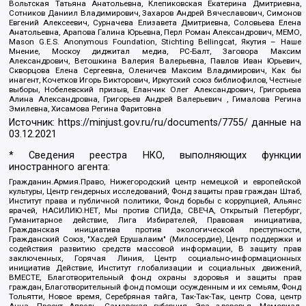
Вольтская Татьяна Анатольевна, Клепиковская Екатерина Дмитриевна,
Сотников Даниил Владимирович, Захаров Андрей Вячеславович, Симонов
Евгений Алексеевич, Сурначева Елизавета Дмитриевна, Соловьева Елена
Анатольевна, Арапова Галина Юрьевна, Перл Роман Александрович, МЕМО,
Mason G.E.S. Anonymous Foundation, Stichting Bellingcat, Якутия – Наше
Мнение, Москоу диджитал медиа, РС-Балт, Заговора Максим
Александрович, Ветошкина Валерия Валерьевна, Павлов Иван Юрьевич,
Скворцова Елена Сергеевна, Оленичев Максим Владимирович, Как бы
инагент, Кочетков Игорь Викторович, Иркутский союз библиофилов, Честные
выборы, Нобелевский призыв, Еланчик Олег Александрович, Григорьева
Алина Александровна, Григорьев Андрей Валерьевич , Гималова Регина
Эмилевна, Хисамова Регина Фаритовна
Источник:
https://minjust.gov.ru/ru/documents/7755/
данные на
03.12.2021
* Сведения реестра НКО, выполняющих функции
иностранного агента:
Гражданин.Армия.Право, Нижегородский центр немецкой и европейской
культуры, Центр гендерных исследований, Фонд защиты прав граждан Штаб,
Институт права и публичной политики, Фонд борьбы с коррупцией, Альянс
врачей, НАСИЛИЮ.НЕТ, Мы против СПИДа, СВЕЧА, Открытый Петербург,
Гуманитарное действие, Лига Избирателей, Правовая инициатива,
Гражданская инициатива против экологической преступности,
Гражданский Союз, "Хасдей Ерушалаим" (Милосердие), Центр поддержки и
содействия развитию средств массовой информации, В защиту прав
заключенных, Горячая Линия, Центр социально-информационных
инициатив Действие, Институт глобализации и социальных движений,
ВМЕСТЕ, Благотворительный фонд охраны здоровья и защиты прав
граждан, Благотворительный фонд помощи осужденным и их семьям, Фонд
Тольятти, Новое время, Серебряная тайга, Так-Так-Так, центр Сова, центр
Анна, Проект Апрель, Самарская губерния, Эра здоровья, Мемориал,