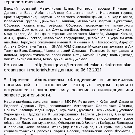
террористическими:
Высший военный Маджлисуль Шура, Конгресс народов Ичкерии и
Дагестана, База, Асбат аль-Ансар, Священная война, Исламская группа,
Братья-мусульмане, Партия исламского освобождения, Лашкар-И-Тайба,
Исламская группа, Движение Талибан, Исламская партия Туркестана,
Общество социальных реформ, Общество возрождения исламского
наследия, Дом двух святых, Джунд аш-Шам, Исламский джихад – Джамаат
моджахедов, Аль-Каида в странах исламского Магриба, Имарат Кавказ,
АБТО, Правый сектор, Исламское государство, Джабха аль-Нусра ли-Ахль
аш-Шам, Народное ополчение имени К. Минина и Д. Пожарского, Аджр от
Аллаха Субхану уа Тагьаля SHAM, АУМ Синрике, Муджахеды джамаата Ат-
Тавхида Валь-Джихад, Чистопольский Джамаат, Рохнамо ба суи давлати
исломи, Террористическое сообщество Сеть, Катиба Таухид валь-Джихад,
Хайят Тахрир аш-Шам, Ахлю Сунна Валь Джамаа
Источник:
http://nac.gov.ru/terroristicheskie-i-ekstremistskie-
organizacii-i-materialy.html
данные на
06.12.2021
* Перечень общественных объединений и религиозных
организаций в отношении которых судом принято
вступившее в законную силу решение о ликвидации или
запрете деятельности:
Национал-большевистская партия, ВЕК РА, Рада земли Кубанской Духовно
Родовой Державы Русь, организация Асгардская Славянская Община,
Община Капища Веды Перуна, Мужская Духовная Семинария Духовное
Учреждение, Нурджулар, К Богодержавию, Таблиги Джамаат, Свидетели
Иеговы, Русское национальное единство, Национал-социалистическое
общество, Джамаат мувахидов, Объединенный Вилайат Кабарды, Балкарии
и Карачая, Союз славян, Ат-Такфир Валь-Хиджра, Пит Буль, Национал-
социалистическая рабочая партия России, Славянский союз, Формат-18,