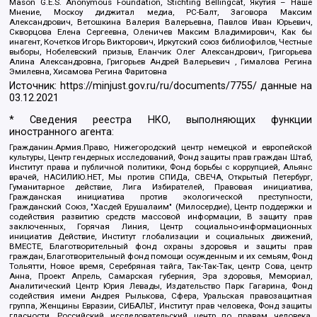
Mason G.E.S. Anonymous Foundation, Stichting Bellingcat, Якутия – Наше
Мнение, Москоу диджитал медиа, РС-Балт, Заговора Максим
Александрович, Ветошкина Валерия Валерьевна, Павлов Иван Юрьевич,
Скворцова Елена Сергеевна, Оленичев Максим Владимирович, Как бы
инагент, Кочетков Игорь Викторович, Иркутский союз библиофилов, Честные
выборы, Нобелевский призыв, Еланчик Олег Александрович, Григорьева
Алина Александровна, Григорьев Андрей Валерьевич , Гималова Регина
Эмилевна, Хисамова Регина Фаритовна
Источник:
https://minjust.gov.ru/ru/documents/7755/
данные на
03.12.2021
* Сведения реестра НКО, выполняющих функции
иностранного агента:
Гражданин.Армия.Право, Нижегородский центр немецкой и европейской
культуры, Центр гендерных исследований, Фонд защиты прав граждан Штаб,
Институт права и публичной политики, Фонд борьбы с коррупцией, Альянс
врачей, НАСИЛИЮ.НЕТ, Мы против СПИДа, СВЕЧА, Открытый Петербург,
Гуманитарное действие, Лига Избирателей, Правовая инициатива,
Гражданская инициатива против экологической преступности,
Гражданский Союз, "Хасдей Ерушалаим" (Милосердие), Центр поддержки и
содействия развитию средств массовой информации, В защиту прав
заключенных, Горячая Линия, Центр социально-информационных
инициатив Действие, Институт глобализации и социальных движений,
ВМЕСТЕ, Благотворительный фонд охраны здоровья и защиты прав
граждан, Благотворительный фонд помощи осужденным и их семьям, Фонд
Тольятти, Новое время, Серебряная тайга, Так-Так-Так, центр Сова, центр
Анна, Проект Апрель, Самарская губерния, Эра здоровья, Мемориал,
Аналитический Центр Юрия Левады, Издательство Парк Гагарина, Фонд
содействия имени Андрея Рылькова, Сфера, Уральская правозащитная
группа, Женщины Евразии, СИБАЛЬТ, Институт прав человека, Фонд защиты
гласности, Российский исследовательский центр по правам человека,