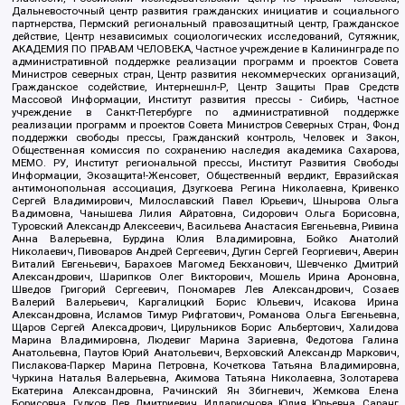
Дальневосточный центр развития гражданских инициатив и социального
партнерства, Пермский региональный правозащитный центр, Гражданское
действие, Центр независимых социологических исследований, Сутяжник,
АКАДЕМИЯ ПО ПРАВАМ ЧЕЛОВЕКА, Частное учреждение в Калининграде по
административной поддержке реализации программ и проектов Совета
Министров северных стран, Центр развития некоммерческих организаций,
Гражданское содействие, Интернешнл-Р, Центр Защиты Прав Средств
Массовой Информации, Институт развития прессы - Сибирь, Частное
учреждение в Санкт-Петербурге по административной поддержке
реализации программ и проектов Совета Министров Северных Стран, Фонд
поддержки свободы прессы, Гражданский контроль, Человек и Закон,
Общественная комиссия по сохранению наследия академика Сахарова,
МЕМО. РУ, Институт региональной прессы, Институт Развития Свободы
Информации, Экозащита!-Женсовет, Общественный вердикт, Евразийская
антимонопольная ассоциация, Дзугкоева Регина Николаевна, Кривенко
Сергей Владимирович, Милославский Павел Юрьевич, Шнырова Ольга
Вадимовна, Чанышева Лилия Айратовна, Сидорович Ольга Борисовна,
Туровский Александр Алексеевич, Васильева Анастасия Евгеньевна, Ривина
Анна Валерьевна, Бурдина Юлия Владимировна, Бойко Анатолий
Николаевич, Пивоваров Андрей Сергеевич, Дугин Сергей Георгиевич, Аверин
Виталий Евгеньевич, Барахоев Магомед Бекханович, Шевченко Дмитрий
Александрович, Шарипков Олег Викторович, Мошель Ирина Ароновна,
Шведов Григорий Сергеевич, Пономарев Лев Александрович, Созаев
Валерий Валерьевич, Каргалицкий Борис Юльевич, Исакова Ирина
Александровна, Исламов Тимур Рифгатович, Романова Ольга Евгеньевна,
Щаров Сергей Алексадрович, Цирульников Борис Альбертович, Халидова
Марина Владимировна, Людевиг Марина Зариевна, Федотова Галина
Анатольевна, Паутов Юрий Анатольевич, Верховский Александр Маркович,
Пислакова-Паркер Марина Петровна, Кочеткова Татьяна Владимировна,
Чуркина Наталья Валерьевна, Акимова Татьяна Николаевна, Золотарева
Екатерина Александровна, Рачинский Ян Збигневич, Жемкова Елена
Борисовна, Гудков Лев Дмитриевич, Илларионова Юлия Юрьевна, Саранг