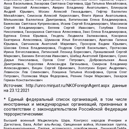
Анна Васильевна, Захарова Светлана Сергеевна, Щур Татьяна Михайловна,
Щур Николай Алексеевич, Аверин Владимир Анатольевич, Блинушов
Андрей Юрьевич, Мосин Алексей Геннадьевич, Гефтер Валентин
Михайлович, Симонов Алексей Кириллович, Флиге Ирина Анатольевна,
Мельникова Валентина Дмитриевна, Вититинова Елена Владимировна,
Баженова Светлана Куприяновна, Исаев Сергей Владимирович, Максимов
Сергей Владимирович, Беляев Сергей Иванович, Голубева Елена
Николаевна, Ганнушкина Светлана Алексеевна, Закс Елена Владимировна,
Буртина Елена Юрьевна, Гендель Людмила Залмановна, Кокорина
Екатерина Алексеевна, Шуманов Илья Вячеславович, Арапова Галина
Юрьевна, Свечников Анатолий Мариевич, Прохоров Вадим Юрьевич,
Шахова Елена Владимировна, Подузов Сергей Васильевич, Протасова
Ирина Вячеславовна, Литинский Леонид Борисович, Лукашевский Сергей
Маркович, Бахмин Вячеслав Иванович, Шабад Анатолий Ефимович, Сухих
Дарья Николаевна, Орлов Олег Петрович, Добровольская Анна
Дмитриевна, Королева Александра Евгеньевна, Смирнов Владимир
Александрович, Вицин Сергей Ефимович, Золотухин Борис Андреевич,
Левинсон Лев Семенович, Локшина Татьяна Иосифовна, Орлов Олег
Петрович, Полякова Мара Федоровна, Резник Генри Маркович, Захаров
Герман Константинович
Источник:
http://unro.minjust.ru/NKOForeignAgent.aspx
данные
на
23.12.2021
* Единый федеральный список организаций, в том числе
иностранных и международных организаций, признанных в
соответствии с законодательством Российской Федерации
террористическими:
Высший военный Маджлисуль Шура, Конгресс народов Ичкерии и
Дагестана, База, Асбат аль-Ансар, Священная война, Исламская группа,
Братья-мусульмане, Партия исламского освобождения, Лашкар-И-Тайба,