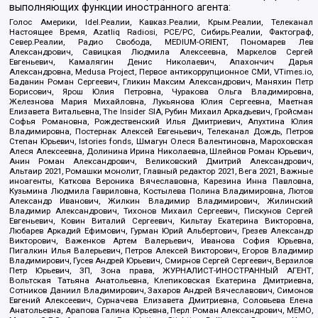
выполняющих функции иностранного агента:
Голос Америки, Idel.Реалии, Кавказ.Реалии, Крым.Реалии, Телеканал
Настоящее Время, Azatliq Radiosi, PCE/PC, Сибирь.Реалии, Фактограф,
Север.Реалии, Радио Свобода, MEDIUM-ORIENT, Пономарев Лев
Александрович, Савицкая Людмила Алексеевна, Маркелов Сергей
Евгеньевич, Камалягин Денис Николаевич, Апахончич Дарья
Александровна, Medusa Project, Первое антикоррупционное СМИ, VTimes.io,
Баданин Роман Сергеевич, Гликин Максим Александрович, Маняхин Петр
Борисович, Ярош Юлия Петровна, Чуракова Ольга Владимировна,
Железнова Мария Михайловна, Лукьянова Юлия Сергеевна, Маетная
Елизавета Витальевна, The Insider SIA, Рубин Михаил Аркадьевич, Гройсман
Софья Романовна, Рождественский Илья Дмитриевич, Апухтина Юлия
Владимировна, Постернак Алексей Евгеньевич, Телеканал Дождь, Петров
Степан Юрьевич, Istories fonds, Шмагун Олеся Валентиновна, Мароховская
Алеся Алексеевна, Долинина Ирина Николаевна, Шлейнов Роман Юрьевич,
Анин Роман Александрович, Великовский Дмитрий Александрович,
Альтаир 2021, Ромашки монолит, Главный редактор 2021, Вега 2021, Важные
иноагенты, Каткова Вероника Вячеславовна, Карезина Инна Павловна,
Кузьмина Людмила Гавриловна, Костылева Полина Владимировна, Лютов
Александр Иванович, Жилкин Владимир Владимирович, Жилинский
Владимир Александрович, Тихонов Михаил Сергеевич, Пискунов Сергей
Евгеньевич, Ковин Виталий Сергеевич, Кильтау Екатерина Викторовна,
Любарев Аркадий Ефимович, Гурман Юрий Альбертович, Грезев Александр
Викторович, Важенков Артем Валерьевич, Иванова София Юрьевна,
Пигалкин Илья Валерьевич, Петров Алексей Викторович, Егоров Владимир
Владимирович, Гусев Андрей Юрьевич, Смирнов Сергей Сергеевич, Верзилов
Петр Юрьевич, ЗП, Зона права, ЖУРНАЛИСТ-ИНОСТРАННЫЙ АГЕНТ,
Вольтская Татьяна Анатольевна, Клепиковская Екатерина Дмитриевна,
Сотников Даниил Владимирович, Захаров Андрей Вячеславович, Симонов
Евгений Алексеевич, Сурначева Елизавета Дмитриевна, Соловьева Елена
Анатольевна, Арапова Галина Юрьевна, Перл Роман Александрович, МЕМО,