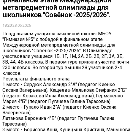
финальном этапе Международной
метапредметной олимпиады для
школьников "Совёнок -2025/2026".
18:20
28.05.2026
Поздравляем учащихся начальной школы МБОУ
"Гимназия №5" с победой в финальном этапе
Международной метапредметной олимпиады для
школьников "Совёнок -2025/2026". В Олимпиаде
участвовали учащиеся 1Б, 1Г, 1М, 2А, 2Б, 2В, 2Г, 3А, 3Б,
3В, 4А, 4Б классов. В первом туре приняли участие почти
230 человек. Во второй тур вышли 28 участников 2-4
классов.
Результаты финального этапа:
1 место - Сердюк Александр 2"А" (педагог Киенко
Оксана Валерьевна), Кащеева-Мелькова Стефания 2"Б"
(педагог Козакова Инна Александровна), Германенко
Мария 4"Б" (педагог Пугачева Галина Тарасовна).
2 место - Гупало Иван 2"А" (педагог Киенко Оксана
Валерьевна),
Латанова Вероника 4"Б" (педагог Пугачева Галина
Тарасовна).
3 место - Борисова Анна, Куницына Кристина, Маньшова