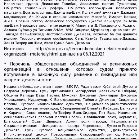
Исламская группа, Движение Талибан, Исламская партия Туркестана,
Общество социальных реформ, Общество возрождения исламского
наследия, Дом двух святых, Джунд аш-Шам, Исламский джихад – Джамаат
моджахедов, Аль-Каида в странах исламского Магриба, Имарат Кавказ,
АБТО, Правый сектор, Исламское государство, Джабха аль-Нусра ли-Ахль
аш-Шам, Народное ополчение имени К. Минина и Д. Пожарского, Аджр от
Аллаха Субхану уа Тагьаля SHAM, АУМ Синрике, Муджахеды джамаата Ат-
Тавхида Валь-Джихад, Чистопольский Джамаат, Рохнамо ба суи давлати
исломи, Террористическое сообщество Сеть, Катиба Таухид валь-Джихад,
Хайят Тахрир аш-Шам, Ахлю Сунна Валь Джамаа
Источник:
http://nac.gov.ru/terroristicheskie-i-ekstremistskie-
organizacii-i-materialy.html
данные на
06.12.2021
* Перечень общественных объединений и религиозных
организаций в отношении которых судом принято
вступившее в законную силу решение о ликвидации или
запрете деятельности:
Национал-большевистская партия, ВЕК РА, Рада земли Кубанской Духовно
Родовой Державы Русь, организация Асгардская Славянская Община,
Община Капища Веды Перуна, Мужская Духовная Семинария Духовное
Учреждение, Нурджулар, К Богодержавию, Таблиги Джамаат, Свидетели
Иеговы, Русское национальное единство, Национал-социалистическое
общество, Джамаат мувахидов, Объединенный Вилайат Кабарды, Балкарии
и Карачая, Союз славян, Ат-Такфир Валь-Хиджра, Пит Буль, Национал-
социалистическая рабочая партия России, Славянский союз, Формат-18,
Благородный Орден Дьявола, Армия воли народа, Национальная
Социалистическая Инициатива города Череповца, Духовно-Родовая
Держава Русь, Русское национальное единство, Древнерусской
Инглистической церкви Православных Староверов-Инглингов, Русский
общенациональный союз, Движение против нелегальной иммиграции,