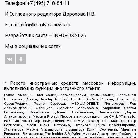
Телефон: +7 (495) 718-84-11
И.О. главного редактора Дорохова Н.В.
E-mail: info@korolyov-news.ru
Разработчик сайта –
INFOROS
2026
Мы в социальных сетях:
* Реестр иностранных средств массовой информации,
выполняющих функции иностранного агента:
Голос Америки, Idel.Реалии, Кавказ.Реалии, Крым.Реалии, Телеканал
Настоящее Время, Azatliq Radiosi, PCE/PC, Сибирь.Реалии, Фактограф,
Север.Реалии, Радио Свобода, MEDIUM-ORIENT, Пономарев Лев
Александрович, Савицкая Людмила Алексеевна, Маркелов Сергей
Евгеньевич, Камалягин Денис Николаевич, Апахончич Дарья
Александровна, Medusa Project, Первое антикоррупционное СМИ, VTimes.io,
Баданин Роман Сергеевич, Гликин Максим Александрович, Маняхин Петр
Борисович, Ярош Юлия Петровна, Чуракова Ольга Владимировна,
Железнова Мария Михайловна, Лукьянова Юлия Сергеевна, Маетная
Елизавета Витальевна, The Insider SIA, Рубин Михаил Аркадьевич, Гройсман