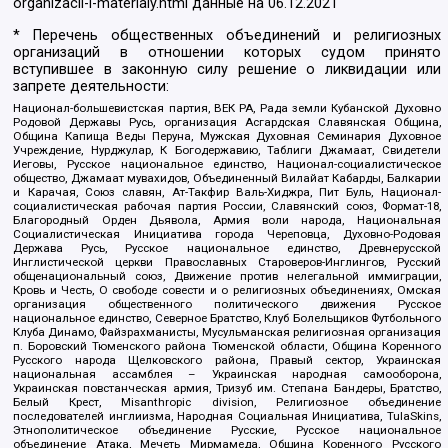
organizacii-i-materialy.html
данные на
06.12.2021
* Перечень общественных объединений и религиозных
организаций в отношении которых судом принято
вступившее в законную силу решение о ликвидации или
запрете деятельности:
Национал-большевистская партия, ВЕК РА, Рада земли Кубанской Духовно
Родовой Державы Русь, организация Асгардская Славянская Община,
Община Капища Веды Перуна, Мужская Духовная Семинария Духовное
Учреждение, Нурджулар, К Богодержавию, Таблиги Джамаат, Свидетели
Иеговы, Русское национальное единство, Национал-социалистическое
общество, Джамаат мувахидов, Объединенный Вилайат Кабарды, Балкарии
и Карачая, Союз славян, Ат-Такфир Валь-Хиджра, Пит Буль, Национал-
социалистическая рабочая партия России, Славянский союз, Формат-18,
Благородный Орден Дьявола, Армия воли народа, Национальная
Социалистическая Инициатива города Череповца, Духовно-Родовая
Держава Русь, Русское национальное единство, Древнерусской
Инглистической церкви Православных Староверов-Инглингов, Русский
общенациональный союз, Движение против нелегальной иммиграции,
Кровь и Честь, О свободе совести и о религиозных объединениях, Омская
организация общественного политического движения Русское
национальное единство, Северное Братство, Клуб Болельщиков Футбольного
Клуба Динамо, Файзрахманисты, Мусульманская религиозная организация
п. Боровский Тюменского района Тюменской области, Община Коренного
Русского народа Щелковского района, Правый сектор, Украинская
национальная ассамблея – Украинская народная самооборона,
Украинская повстанческая армия, Тризуб им. Степана Бандеры, Братство,
Белый Крест, Misanthropic division, Религиозное объединение
последователей инглиизма, Народная Социальная Инициатива, TulaSkins,
Этнополитическое объединение Русские, Русское национальное
объединение Атака, Мечеть Мирмамеда, Община Коренного Русского