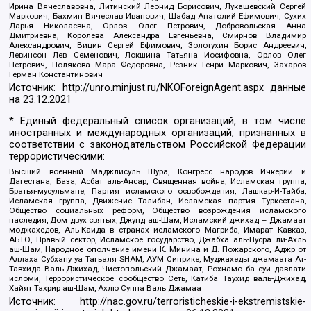
Ирина Вячеславовна, Литинский Леонид Борисович, Лукашевский Сергей
Маркович, Бахмин Вячеслав Иванович, Шабад Анатолий Ефимович, Сухих
Дарья Николаевна, Орлов Олег Петрович, Добровольская Анна
Дмитриевна, Королева Александра Евгеньевна, Смирнов Владимир
Александрович, Вицин Сергей Ефимович, Золотухин Борис Андреевич,
Левинсон Лев Семенович, Локшина Татьяна Иосифовна, Орлов Олег
Петрович, Полякова Мара Федоровна, Резник Генри Маркович, Захаров
Герман Константинович
Источник:
http://unro.minjust.ru/NKOForeignAgent.aspx
данные
на
23.12.2021
* Единый федеральный список организаций, в том числе
иностранных и международных организаций, признанных в
соответствии с законодательством Российской Федерации
террористическими:
Высший военный Маджлисуль Шура, Конгресс народов Ичкерии и
Дагестана, База, Асбат аль-Ансар, Священная война, Исламская группа,
Братья-мусульмане, Партия исламского освобождения, Лашкар-И-Тайба,
Исламская группа, Движение Талибан, Исламская партия Туркестана,
Общество социальных реформ, Общество возрождения исламского
наследия, Дом двух святых, Джунд аш-Шам, Исламский джихад – Джамаат
моджахедов, Аль-Каида в странах исламского Магриба, Имарат Кавказ,
АБТО, Правый сектор, Исламское государство, Джабха аль-Нусра ли-Ахль
аш-Шам, Народное ополчение имени К. Минина и Д. Пожарского, Аджр от
Аллаха Субхану уа Тагьаля SHAM, АУМ Синрике, Муджахеды джамаата Ат-
Тавхида Валь-Джихад, Чистопольский Джамаат, Рохнамо ба суи давлати
исломи, Террористическое сообщество Сеть, Катиба Таухид валь-Джихад,
Хайят Тахрир аш-Шам, Ахлю Сунна Валь Джамаа
Источник:
http://nac.gov.ru/terroristicheskie-i-ekstremistskie-