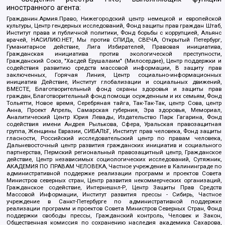
иностранного агента:
Гражданин.Армия.Право, Нижегородский центр немецкой и европейской
культуры, Центр гендерных исследований, Фонд защиты прав граждан Штаб,
Институт права и публичной политики, Фонд борьбы с коррупцией, Альянс
врачей, НАСИЛИЮ.НЕТ, Мы против СПИДа, СВЕЧА, Открытый Петербург,
Гуманитарное действие, Лига Избирателей, Правовая инициатива,
Гражданская инициатива против экологической преступности,
Гражданский Союз, "Хасдей Ерушалаим" (Милосердие), Центр поддержки и
содействия развитию средств массовой информации, В защиту прав
заключенных, Горячая Линия, Центр социально-информационных
инициатив Действие, Институт глобализации и социальных движений,
ВМЕСТЕ, Благотворительный фонд охраны здоровья и защиты прав
граждан, Благотворительный фонд помощи осужденным и их семьям, Фонд
Тольятти, Новое время, Серебряная тайга, Так-Так-Так, центр Сова, центр
Анна, Проект Апрель, Самарская губерния, Эра здоровья, Мемориал,
Аналитический Центр Юрия Левады, Издательство Парк Гагарина, Фонд
содействия имени Андрея Рылькова, Сфера, Уральская правозащитная
группа, Женщины Евразии, СИБАЛЬТ, Институт прав человека, Фонд защиты
гласности, Российский исследовательский центр по правам человека,
Дальневосточный центр развития гражданских инициатив и социального
партнерства, Пермский региональный правозащитный центр, Гражданское
действие, Центр независимых социологических исследований, Сутяжник,
АКАДЕМИЯ ПО ПРАВАМ ЧЕЛОВЕКА, Частное учреждение в Калининграде по
административной поддержке реализации программ и проектов Совета
Министров северных стран, Центр развития некоммерческих организаций,
Гражданское содействие, Интернешнл-Р, Центр Защиты Прав Средств
Массовой Информации, Институт развития прессы - Сибирь, Частное
учреждение в Санкт-Петербурге по административной поддержке
реализации программ и проектов Совета Министров Северных Стран, Фонд
поддержки свободы прессы, Гражданский контроль, Человек и Закон,
Общественная комиссия по сохранению наследия академика Сахарова,