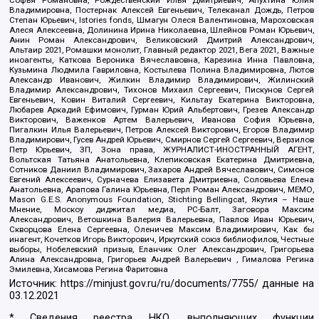
Софья Романовна, Рождественский Илья Дмитриевич, Апухтина Юлия
Владимировна, Постернак Алексей Евгеньевич, Телеканал Дождь, Петров
Степан Юрьевич, Istories fonds, Шмагун Олеся Валентиновна, Мароховская
Алеся Алексеевна, Долинина Ирина Николаевна, Шлейнов Роман Юрьевич,
Анин Роман Александрович, Великовский Дмитрий Александрович,
Альтаир 2021, Ромашки монолит, Главный редактор 2021, Вега 2021, Важные
иноагенты, Каткова Вероника Вячеславовна, Карезина Инна Павловна,
Кузьмина Людмила Гавриловна, Костылева Полина Владимировна, Лютов
Александр Иванович, Жилкин Владимир Владимирович, Жилинский
Владимир Александрович, Тихонов Михаил Сергеевич, Пискунов Сергей
Евгеньевич, Ковин Виталий Сергеевич, Кильтау Екатерина Викторовна,
Любарев Аркадий Ефимович, Гурман Юрий Альбертович, Грезев Александр
Викторович, Важенков Артем Валерьевич, Иванова София Юрьевна,
Пигалкин Илья Валерьевич, Петров Алексей Викторович, Егоров Владимир
Владимирович, Гусев Андрей Юрьевич, Смирнов Сергей Сергеевич, Верзилов
Петр Юрьевич, ЗП, Зона права, ЖУРНАЛИСТ-ИНОСТРАННЫЙ АГЕНТ,
Вольтская Татьяна Анатольевна, Клепиковская Екатерина Дмитриевна,
Сотников Даниил Владимирович, Захаров Андрей Вячеславович, Симонов
Евгений Алексеевич, Сурначева Елизавета Дмитриевна, Соловьева Елена
Анатольевна, Арапова Галина Юрьевна, Перл Роман Александрович, МЕМО,
Mason G.E.S. Anonymous Foundation, Stichting Bellingcat, Якутия – Наше
Мнение, Москоу диджитал медиа, РС-Балт, Заговора Максим
Александрович, Ветошкина Валерия Валерьевна, Павлов Иван Юрьевич,
Скворцова Елена Сергеевна, Оленичев Максим Владимирович, Как бы
инагент, Кочетков Игорь Викторович, Иркутский союз библиофилов, Честные
выборы, Нобелевский призыв, Еланчик Олег Александрович, Григорьева
Алина Александровна, Григорьев Андрей Валерьевич , Гималова Регина
Эмилевна, Хисамова Регина Фаритовна
Источник:
https://minjust.gov.ru/ru/documents/7755/
данные на
03.12.2021
* Сведения реестра НКО, выполняющих функции