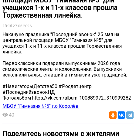
площади МБОУ "Гимназия №5" для
учащихся 1-х и 11-х классов прошла
Торжественная линейка.
19:16
27.05.2026
Накануне праздника "Последний звонок" 25 мая на
центральной площади МБОУ "Гимназия №5" для
учащихся 1-х и 11-х классов прошла Торжественная
линейка.
Первоклассники подарили выпускникам 2026 года
символические ленты и колокольчики. Выпускники
исполнили вальс, ставший в гимназии уже традицией.
#НавигаторыДетства50 #Росдетцентр
#ПоследнийзвонокНД
Фотоальбом https://vk.com/album-100889972_310999282
МБОУ "Гимназия №5" г.о.Королёв
40
Поделитесь новостями с жителями