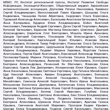
МЕМО. РУ, Институт региональной прессы, Институт Развития Свободы
Информации, Экозащита!-Женсовет, Общественный вердикт, Евразийская
антимонопольная ассоциация, Дзугкоева Регина Николаевна, Кривенко
Сергей Владимирович, Милославский Павел Юрьевич, Шнырова Ольга
Вадимовна, Чанышева Лилия Айратовна, Сидорович Ольга Борисовна,
Туровский Александр Алексеевич, Васильева Анастасия Евгеньевна, Ривина
Анна Валерьевна, Бурдина Юлия Владимировна, Бойко Анатолий
Николаевич, Пивоваров Андрей Сергеевич, Дугин Сергей Георгиевич, Аверин
Виталий Евгеньевич, Барахоев Магомед Бекханович, Шевченко Дмитрий
Александрович, Шарипков Олег Викторович, Мошель Ирина Ароновна,
Шведов Григорий Сергеевич, Пономарев Лев Александрович, Созаев
Валерий Валерьевич, Каргалицкий Борис Юльевич, Исакова Ирина
Александровна, Исламов Тимур Рифгатович, Романова Ольга Евгеньевна,
Щаров Сергей Алексадрович, Цирульников Борис Альбертович, Халидова
Марина Владимировна, Людевиг Марина Зариевна, Федотова Галина
Анатольевна, Паутов Юрий Анатольевич, Верховский Александр Маркович,
Пислакова-Паркер Марина Петровна, Кочеткова Татьяна Владимировна,
Чуркина Наталья Валерьевна, Акимова Татьяна Николаевна, Золотарева
Екатерина Александровна, Рачинский Ян Збигневич, Жемкова Елена
Борисовна, Гудков Лев Дмитриевич, Илларионова Юлия Юрьевна, Саранг
Анна Васильевна, Захарова Светлана Сергеевна, Щур Татьяна Михайловна,
Щур Николай Алексеевич, Аверин Владимир Анатольевич, Блинушов
Андрей Юрьевич, Мосин Алексей Геннадьевич, Гефтер Валентин
Михайлович, Симонов Алексей Кириллович, Флиге Ирина Анатольевна,
Мельникова Валентина Дмитриевна, Вититинова Елена Владимировна,
Баженова Светлана Куприяновна, Исаев Сергей Владимирович, Максимов
Сергей Владимирович, Беляев Сергей Иванович, Голубева Елена
Николаевна, Ганнушкина Светлана Алексеевна, Закс Елена Владимировна,
Буртина Елена Юрьевна, Гендель Людмила Залмановна, Кокорина
Екатерина Алексеевна, Шуманов Илья Вячеславович, Арапова Галина
Юрьевна, Свечников Анатолий Мариевич, Прохоров Вадим Юрьевич,
Шахова Елена Владимировна, Подузов Сергей Васильевич, Протасова