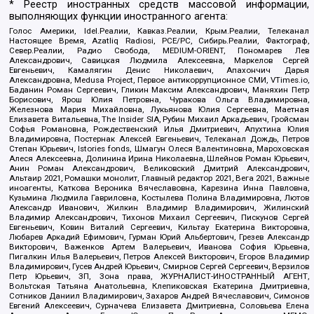
* Реестр иностранных средств массовой информации,
выполняющих функции иностранного агента:
Голос Америки, Idel.Реалии, Кавказ.Реалии, Крым.Реалии, Телеканал
Настоящее Время, Azatliq Radiosi, PCE/PC, Сибирь.Реалии, Фактограф,
Север.Реалии, Радио Свобода, MEDIUM-ORIENT, Пономарев Лев
Александрович, Савицкая Людмила Алексеевна, Маркелов Сергей
Евгеньевич, Камалягин Денис Николаевич, Апахончич Дарья
Александровна, Medusa Project, Первое антикоррупционное СМИ, VTimes.io,
Баданин Роман Сергеевич, Гликин Максим Александрович, Маняхин Петр
Борисович, Ярош Юлия Петровна, Чуракова Ольга Владимировна,
Железнова Мария Михайловна, Лукьянова Юлия Сергеевна, Маетная
Елизавета Витальевна, The Insider SIA, Рубин Михаил Аркадьевич, Гройсман
Софья Романовна, Рождественский Илья Дмитриевич, Апухтина Юлия
Владимировна, Постернак Алексей Евгеньевич, Телеканал Дождь, Петров
Степан Юрьевич, Istories fonds, Шмагун Олеся Валентиновна, Мароховская
Алеся Алексеевна, Долинина Ирина Николаевна, Шлейнов Роман Юрьевич,
Анин Роман Александрович, Великовский Дмитрий Александрович,
Альтаир 2021, Ромашки монолит, Главный редактор 2021, Вега 2021, Важные
иноагенты, Каткова Вероника Вячеславовна, Карезина Инна Павловна,
Кузьмина Людмила Гавриловна, Костылева Полина Владимировна, Лютов
Александр Иванович, Жилкин Владимир Владимирович, Жилинский
Владимир Александрович, Тихонов Михаил Сергеевич, Пискунов Сергей
Евгеньевич, Ковин Виталий Сергеевич, Кильтау Екатерина Викторовна,
Любарев Аркадий Ефимович, Гурман Юрий Альбертович, Грезев Александр
Викторович, Важенков Артем Валерьевич, Иванова София Юрьевна,
Пигалкин Илья Валерьевич, Петров Алексей Викторович, Егоров Владимир
Владимирович, Гусев Андрей Юрьевич, Смирнов Сергей Сергеевич, Верзилов
Петр Юрьевич, ЗП, Зона права, ЖУРНАЛИСТ-ИНОСТРАННЫЙ АГЕНТ,
Вольтская Татьяна Анатольевна, Клепиковская Екатерина Дмитриевна,
Сотников Даниил Владимирович, Захаров Андрей Вячеславович, Симонов
Евгений Алексеевич, Сурначева Елизавета Дмитриевна, Соловьева Елена