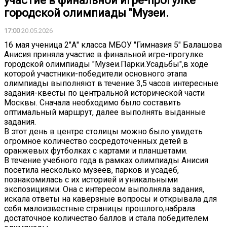
участие в финальной игре-прогулке
городской олимпиады "Музеи.
17:00
20.05.2026
16 мая ученица 2"А" класса МБОУ "Гимназия 5" Балашова
Анисия приняла участие в финальной игре-прогулке
городской олимпиады "Музеи.Парки.Усадьбы",в ходе
которой участники-победители основного этапа
олимпиады выполняют в течение 3,5 часов интересные
задания-квесты по центральной исторической части
Москвы. Сначала необходимо было составить
оптимальный маршрут, далее выполнять выданные
задания.
В этот день в центре столицы можно было увидеть
огромное количество сосредоточенных детей в
оранжевых футболках с картами и планшетами.
В течение учебного года в рамках олимпиады Анисия
посетила несколько музеев, парков и усадеб,
познакомилась с их историей и уникальными
экспозициями. Она с интересом выполняла задания,
искала ответы на каверзные вопросы и открывала для
себя малоизвестные страницы прошлого,набрала
достаточное количество баллов и стала победителем