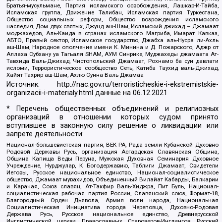
Братья-мусульмане, Партия исламского освобождения, Лашкар-И-Тайба,
Исламская группа, Движение Талибан, Исламская партия Туркестана,
Общество социальных реформ, Общество возрождения исламского
наследия, Дом двух святых, Джунд аш-Шам, Исламский джихад – Джамаат
моджахедов, Аль-Каида в странах исламского Магриба, Имарат Кавказ,
АБТО, Правый сектор, Исламское государство, Джабха аль-Нусра ли-Ахль
аш-Шам, Народное ополчение имени К. Минина и Д. Пожарского, Аджр от
Аллаха Субхану уа Тагьаля SHAM, АУМ Синрике, Муджахеды джамаата Ат-
Тавхида Валь-Джихад, Чистопольский Джамаат, Рохнамо ба суи давлати
исломи, Террористическое сообщество Сеть, Катиба Таухид валь-Джихад,
Хайят Тахрир аш-Шам, Ахлю Сунна Валь Джамаа
Источник:
http://nac.gov.ru/terroristicheskie-i-ekstremistskie-
organizacii-i-materialy.html
данные на
06.12.2021
* Перечень общественных объединений и религиозных
организаций в отношении которых судом принято
вступившее в законную силу решение о ликвидации или
запрете деятельности:
Национал-большевистская партия, ВЕК РА, Рада земли Кубанской Духовно
Родовой Державы Русь, организация Асгардская Славянская Община,
Община Капища Веды Перуна, Мужская Духовная Семинария Духовное
Учреждение, Нурджулар, К Богодержавию, Таблиги Джамаат, Свидетели
Иеговы, Русское национальное единство, Национал-социалистическое
общество, Джамаат мувахидов, Объединенный Вилайат Кабарды, Балкарии
и Карачая, Союз славян, Ат-Такфир Валь-Хиджра, Пит Буль, Национал-
социалистическая рабочая партия России, Славянский союз, Формат-18,
Благородный Орден Дьявола, Армия воли народа, Национальная
Социалистическая Инициатива города Череповца, Духовно-Родовая
Держава Русь, Русское национальное единство, Древнерусской
Инглистической церкви Православных Староверов-Инглингов, Русский