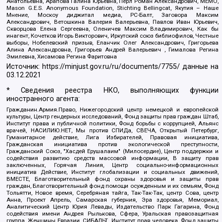
Анатольевна, Арапова Галина Юрьевна, Перл Роман Александрович, МЕМО,
Mason G.E.S. Anonymous Foundation, Stichting Bellingcat, Якутия – Наше
Мнение, Москоу диджитал медиа, РС-Балт, Заговора Максим
Александрович, Ветошкина Валерия Валерьевна, Павлов Иван Юрьевич,
Скворцова Елена Сергеевна, Оленичев Максим Владимирович, Как бы
инагент, Кочетков Игорь Викторович, Иркутский союз библиофилов, Честные
выборы, Нобелевский призыв, Еланчик Олег Александрович, Григорьева
Алина Александровна, Григорьев Андрей Валерьевич , Гималова Регина
Эмилевна, Хисамова Регина Фаритовна
Источник:
https://minjust.gov.ru/ru/documents/7755/
данные на
03.12.2021
* Сведения реестра НКО, выполняющих функции
иностранного агента:
Гражданин.Армия.Право, Нижегородский центр немецкой и европейской
культуры, Центр гендерных исследований, Фонд защиты прав граждан Штаб,
Институт права и публичной политики, Фонд борьбы с коррупцией, Альянс
врачей, НАСИЛИЮ.НЕТ, Мы против СПИДа, СВЕЧА, Открытый Петербург,
Гуманитарное действие, Лига Избирателей, Правовая инициатива,
Гражданская инициатива против экологической преступности,
Гражданский Союз, "Хасдей Ерушалаим" (Милосердие), Центр поддержки и
содействия развитию средств массовой информации, В защиту прав
заключенных, Горячая Линия, Центр социально-информационных
инициатив Действие, Институт глобализации и социальных движений,
ВМЕСТЕ, Благотворительный фонд охраны здоровья и защиты прав
граждан, Благотворительный фонд помощи осужденным и их семьям, Фонд
Тольятти, Новое время, Серебряная тайга, Так-Так-Так, центр Сова, центр
Анна, Проект Апрель, Самарская губерния, Эра здоровья, Мемориал,
Аналитический Центр Юрия Левады, Издательство Парк Гагарина, Фонд
содействия имени Андрея Рылькова, Сфера, Уральская правозащитная
группа, Женщины Евразии, СИБАЛЬТ, Институт прав человека, Фонд защиты