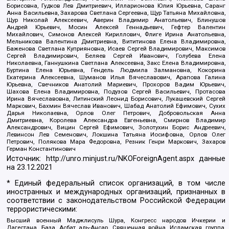
Борисовна, Гудков Лев Дмитриевич, Илларионова Юлия Юрьевна, Саранг
Анна Васильевна, Захарова Светлана Сергеевна, Щур Татьяна Михайловна,
Щур Николай Алексеевич, Аверин Владимир Анатольевич, Блинушов
Андрей Юрьевич, Мосин Алексей Геннадьевич, Гефтер Валентин
Михайлович, Симонов Алексей Кириллович, Флиге Ирина Анатольевна,
Мельникова Валентина Дмитриевна, Вититинова Елена Владимировна,
Баженова Светлана Куприяновна, Исаев Сергей Владимирович, Максимов
Сергей Владимирович, Беляев Сергей Иванович, Голубева Елена
Николаевна, Ганнушкина Светлана Алексеевна, Закс Елена Владимировна,
Буртина Елена Юрьевна, Гендель Людмила Залмановна, Кокорина
Екатерина Алексеевна, Шуманов Илья Вячеславович, Арапова Галина
Юрьевна, Свечников Анатолий Мариевич, Прохоров Вадим Юрьевич,
Шахова Елена Владимировна, Подузов Сергей Васильевич, Протасова
Ирина Вячеславовна, Литинский Леонид Борисович, Лукашевский Сергей
Маркович, Бахмин Вячеслав Иванович, Шабад Анатолий Ефимович, Сухих
Дарья Николаевна, Орлов Олег Петрович, Добровольская Анна
Дмитриевна, Королева Александра Евгеньевна, Смирнов Владимир
Александрович, Вицин Сергей Ефимович, Золотухин Борис Андреевич,
Левинсон Лев Семенович, Локшина Татьяна Иосифовна, Орлов Олег
Петрович, Полякова Мара Федоровна, Резник Генри Маркович, Захаров
Герман Константинович
Источник:
http://unro.minjust.ru/NKOForeignAgent.aspx
данные
на
23.12.2021
* Единый федеральный список организаций, в том числе
иностранных и международных организаций, признанных в
соответствии с законодательством Российской Федерации
террористическими:
Высший военный Маджлисуль Шура, Конгресс народов Ичкерии и
Дагестана, База, Асбат аль-Ансар, Священная война, Исламская группа,