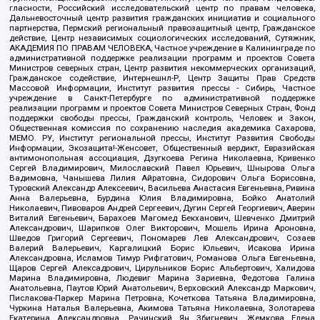
гласности, Российский исследовательский центр по правам человека,
Дальневосточный центр развития гражданских инициатив и социального
партнерства, Пермский региональный правозащитный центр, Гражданское
действие, Центр независимых социологических исследований, Сутяжник,
АКАДЕМИЯ ПО ПРАВАМ ЧЕЛОВЕКА, Частное учреждение в Калининграде по
административной поддержке реализации программ и проектов Совета
Министров северных стран, Центр развития некоммерческих организаций,
Гражданское содействие, Интернешнл-Р, Центр Защиты Прав Средств
Массовой Информации, Институт развития прессы - Сибирь, Частное
учреждение в Санкт-Петербурге по административной поддержке
реализации программ и проектов Совета Министров Северных Стран, Фонд
поддержки свободы прессы, Гражданский контроль, Человек и Закон,
Общественная комиссия по сохранению наследия академика Сахарова,
МЕМО. РУ, Институт региональной прессы, Институт Развития Свободы
Информации, Экозащита!-Женсовет, Общественный вердикт, Евразийская
антимонопольная ассоциация, Дзугкоева Регина Николаевна, Кривенко
Сергей Владимирович, Милославский Павел Юрьевич, Шнырова Ольга
Вадимовна, Чанышева Лилия Айратовна, Сидорович Ольга Борисовна,
Туровский Александр Алексеевич, Васильева Анастасия Евгеньевна, Ривина
Анна Валерьевна, Бурдина Юлия Владимировна, Бойко Анатолий
Николаевич, Пивоваров Андрей Сергеевич, Дугин Сергей Георгиевич, Аверин
Виталий Евгеньевич, Барахоев Магомед Бекханович, Шевченко Дмитрий
Александрович, Шарипков Олег Викторович, Мошель Ирина Ароновна,
Шведов Григорий Сергеевич, Пономарев Лев Александрович, Созаев
Валерий Валерьевич, Каргалицкий Борис Юльевич, Исакова Ирина
Александровна, Исламов Тимур Рифгатович, Романова Ольга Евгеньевна,
Щаров Сергей Алексадрович, Цирульников Борис Альбертович, Халидова
Марина Владимировна, Людевиг Марина Зариевна, Федотова Галина
Анатольевна, Паутов Юрий Анатольевич, Верховский Александр Маркович,
Пислакова-Паркер Марина Петровна, Кочеткова Татьяна Владимировна,
Чуркина Наталья Валерьевна, Акимова Татьяна Николаевна, Золотарева
Екатерина Александровна, Рачинский Ян Збигневич, Жемкова Елена