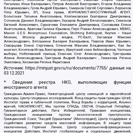
Пигалкин Илья Валерьевич, Петров Алексей Викторович, Егоров Владимир
Владимирович, Гусев Андрей Юрьевич, Смирнов Сергей Сергеевич, Верзилов
Петр Юрьевич, ЗП, Зона права, ЖУРНАЛИСТ-ИНОСТРАННЫЙ АГЕНТ,
Вольтская Татьяна Анатольевна, Клепиковская Екатерина Дмитриевна,
Сотников Даниил Владимирович, Захаров Андрей Вячеславович, Симонов
Евгений Алексеевич, Сурначева Елизавета Дмитриевна, Соловьева Елена
Анатольевна, Арапова Галина Юрьевна, Перл Роман Александрович, МЕМО,
Mason G.E.S. Anonymous Foundation, Stichting Bellingcat, Якутия – Наше
Мнение, Москоу диджитал медиа, РС-Балт, Заговора Максим
Александрович, Ветошкина Валерия Валерьевна, Павлов Иван Юрьевич,
Скворцова Елена Сергеевна, Оленичев Максим Владимирович, Как бы
инагент, Кочетков Игорь Викторович, Иркутский союз библиофилов, Честные
выборы, Нобелевский призыв, Еланчик Олег Александрович, Григорьева
Алина Александровна, Григорьев Андрей Валерьевич , Гималова Регина
Эмилевна, Хисамова Регина Фаритовна
Источник:
https://minjust.gov.ru/ru/documents/7755/
данные на
03.12.2021
* Сведения реестра НКО, выполняющих функции
иностранного агента:
Гражданин.Армия.Право, Нижегородский центр немецкой и европейской
культуры, Центр гендерных исследований, Фонд защиты прав граждан Штаб,
Институт права и публичной политики, Фонд борьбы с коррупцией, Альянс
врачей, НАСИЛИЮ.НЕТ, Мы против СПИДа, СВЕЧА, Открытый Петербург,
Гуманитарное действие, Лига Избирателей, Правовая инициатива,
Гражданская инициатива против экологической преступности,
Гражданский Союз, "Хасдей Ерушалаим" (Милосердие), Центр поддержки и
содействия развитию средств массовой информации, В защиту прав
заключенных, Горячая Линия, Центр социально-информационных
инициатив Действие, Институт глобализации и социальных движений,