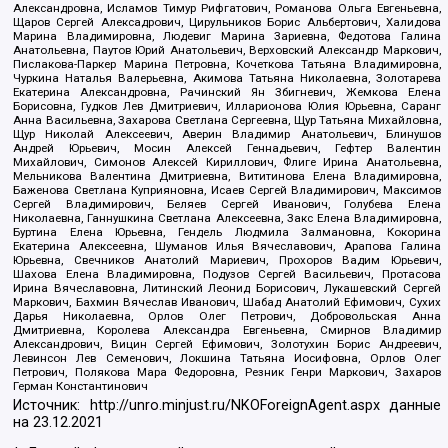
Александровна, Исламов Тимур Рифгатович, Романова Ольга Евгеньевна,
Щаров Сергей Алексадрович, Цирульников Борис Альбертович, Халидова
Марина Владимировна, Людевиг Марина Зариевна, Федотова Галина
Анатольевна, Паутов Юрий Анатольевич, Верховский Александр Маркович,
Пислакова-Паркер Марина Петровна, Кочеткова Татьяна Владимировна,
Чуркина Наталья Валерьевна, Акимова Татьяна Николаевна, Золотарева
Екатерина Александровна, Рачинский Ян Збигневич, Жемкова Елена
Борисовна, Гудков Лев Дмитриевич, Илларионова Юлия Юрьевна, Саранг
Анна Васильевна, Захарова Светлана Сергеевна, Щур Татьяна Михайловна,
Щур Николай Алексеевич, Аверин Владимир Анатольевич, Блинушов
Андрей Юрьевич, Мосин Алексей Геннадьевич, Гефтер Валентин
Михайлович, Симонов Алексей Кириллович, Флиге Ирина Анатольевна,
Мельникова Валентина Дмитриевна, Вититинова Елена Владимировна,
Баженова Светлана Куприяновна, Исаев Сергей Владимирович, Максимов
Сергей Владимирович, Беляев Сергей Иванович, Голубева Елена
Николаевна, Ганнушкина Светлана Алексеевна, Закс Елена Владимировна,
Буртина Елена Юрьевна, Гендель Людмила Залмановна, Кокорина
Екатерина Алексеевна, Шуманов Илья Вячеславович, Арапова Галина
Юрьевна, Свечников Анатолий Мариевич, Прохоров Вадим Юрьевич,
Шахова Елена Владимировна, Подузов Сергей Васильевич, Протасова
Ирина Вячеславовна, Литинский Леонид Борисович, Лукашевский Сергей
Маркович, Бахмин Вячеслав Иванович, Шабад Анатолий Ефимович, Сухих
Дарья Николаевна, Орлов Олег Петрович, Добровольская Анна
Дмитриевна, Королева Александра Евгеньевна, Смирнов Владимир
Александрович, Вицин Сергей Ефимович, Золотухин Борис Андреевич,
Левинсон Лев Семенович, Локшина Татьяна Иосифовна, Орлов Олег
Петрович, Полякова Мара Федоровна, Резник Генри Маркович, Захаров
Герман Константинович
Источник:
http://unro.minjust.ru/NKOForeignAgent.aspx
данные
на
23.12.2021