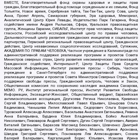
ВМЕСТЕ, Благотворительный фонд охраны здоровья и защиты прав
граждан, Благотворительный фонд помощи осужденным и их семьям, Фонд
Тольятти, Новое время, Серебряная тайга, Так-Так-Так, центр Сова, центр
Анна, Проект Апрель, Самарская губерния, Эра здоровья, Мемориал,
Аналитический Центр Юрия Левады, Издательство Парк Гагарина, Фонд
содействия имени Андрея Рылькова, Сфера, Уральская правозащитная
группа, Женщины Евразии, СИБАЛЬТ, Институт прав человека, Фонд защиты
гласности, Российский исследовательский центр по правам человека,
Дальневосточный центр развития гражданских инициатив и социального
партнерства, Пермский региональный правозащитный центр, Гражданское
действие, Центр независимых социологических исследований, Сутяжник,
АКАДЕМИЯ ПО ПРАВАМ ЧЕЛОВЕКА, Частное учреждение в Калининграде по
административной поддержке реализации программ и проектов Совета
Министров северных стран, Центр развития некоммерческих организаций,
Гражданское содействие, Интернешнл-Р, Центр Защиты Прав Средств
Массовой Информации, Институт развития прессы - Сибирь, Частное
учреждение в Санкт-Петербурге по административной поддержке
реализации программ и проектов Совета Министров Северных Стран, Фонд
поддержки свободы прессы, Гражданский контроль, Человек и Закон,
Общественная комиссия по сохранению наследия академика Сахарова,
МЕМО. РУ, Институт региональной прессы, Институт Развития Свободы
Информации, Экозащита!-Женсовет, Общественный вердикт, Евразийская
антимонопольная ассоциация, Дзугкоева Регина Николаевна, Кривенко
Сергей Владимирович, Милославский Павел Юрьевич, Шнырова Ольга
Вадимовна, Чанышева Лилия Айратовна, Сидорович Ольга Борисовна,
Туровский Александр Алексеевич, Васильева Анастасия Евгеньевна, Ривина
Анна Валерьевна, Бурдина Юлия Владимировна, Бойко Анатолий
Николаевич, Пивоваров Андрей Сергеевич, Дугин Сергей Георгиевич, Аверин
Виталий Евгеньевич, Барахоев Магомед Бекханович, Шевченко Дмитрий
Александрович, Шарипков Олег Викторович, Мошель Ирина Ароновна,
Шведов Григорий Сергеевич, Пономарев Лев Александрович, Созаев
Валерий Валерьевич, Каргалицкий Борис Юльевич, Исакова Ирина