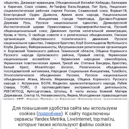
общество, Джамаат мувахидов, Объединенный Вилайат Кабарды, Балкарии
и Карачая, Союз славян, Ат-Такфир Валь-Хиджра, Пит Буль, Национал-
социалистическая рабочая партия России, Славянский союз, Формат-18,
Благородный Орден Дьявола, Армия воли народа, Национальная
Социалистическая Инициатива города Череповца, Духовно-Родовая
Держава Русь, Русское национальное единство, Древнерусской
Инглистической церкви Православных Староверов-Инглингов, Русский
общенациональный союз, Движение против нелегальной иммиграции,
Кровь и Честь, О свободе совести и о религиозных объединениях, Омская
организация общественного политического движения Русское
национальное единство, Северное Братство, Клуб Болельщиков Футбольного
Клуба Динамо, Файзрахманисты, Мусульманская религиозная организация
п. Боровский Тюменского района Тюменской области, Община Коренного
Русского народа Щелковского района, Правый сектор, Украинская
национальная ассамблея – Украинская народная самооборона,
Украинская повстанческая армия, Тризуб им. Степана Бандеры, Братство,
Белый Крест, Misanthropic division, Религиозное объединение
последователей инглиизма, Народная Социальная Инициатива, TulaSkins,
Этнополитическое объединение Русские, Русское национальное
объединение Атака, Мечеть Мирмамеда, Община Коренного Русского
народа г. Астрахани, ВОЛЯ, Меджлис крымскотатарского народа, Рубеж
Севера, ТОЙС, О противодействии экстремистской деятельности,
РЕВТАТПОД, Артподготовка, Штольц, В честь иконы Божией Матери
Державная, Сектор 16, Независимость, Фирма, Молодежная правозащитная
группа МПГ, Курсом Правды и Единения, Каракольская инициативная
группа, Автоград Крю, Союз Славянских Сил Руси, Алля-Аят,
Благотворительный пансионат Ак Умут, Русская республика Русь,
Для повышения удобства сайта мы используем
Арестантское уголовное единство, Башкорт, Нация и свобода, W.H.С., Фалунь
cookies (
подробнее
). К сайту подключены
Дафа, Иртыш Ultras, Русский Патриотический клуб-Новокузнецк/РПК,
сервисы Yandex.Metrika, LiveInternet, top.mail.ru,
Сибирский державный союз, Фонд борьбы с коррупцией, Фонд защиты прав
граждан, Штабы Навального, Совет граждан СССР Прикубанского округа г.
которые также используют файлы cookies
Краснодара