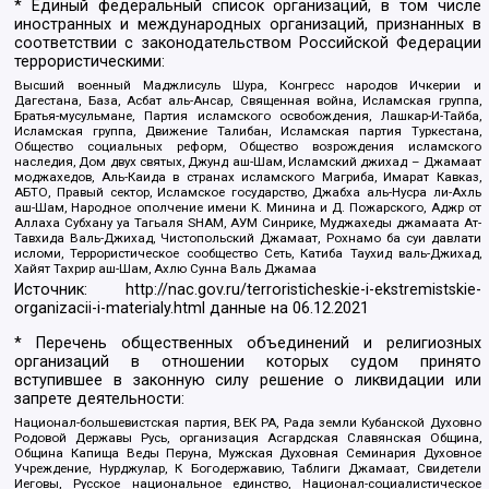
* Единый федеральный список организаций, в том числе
иностранных и международных организаций, признанных в
соответствии с законодательством Российской Федерации
террористическими:
Высший военный Маджлисуль Шура, Конгресс народов Ичкерии и
Дагестана, База, Асбат аль-Ансар, Священная война, Исламская группа,
Братья-мусульмане, Партия исламского освобождения, Лашкар-И-Тайба,
Исламская группа, Движение Талибан, Исламская партия Туркестана,
Общество социальных реформ, Общество возрождения исламского
наследия, Дом двух святых, Джунд аш-Шам, Исламский джихад – Джамаат
моджахедов, Аль-Каида в странах исламского Магриба, Имарат Кавказ,
АБТО, Правый сектор, Исламское государство, Джабха аль-Нусра ли-Ахль
аш-Шам, Народное ополчение имени К. Минина и Д. Пожарского, Аджр от
Аллаха Субхану уа Тагьаля SHAM, АУМ Синрике, Муджахеды джамаата Ат-
Тавхида Валь-Джихад, Чистопольский Джамаат, Рохнамо ба суи давлати
исломи, Террористическое сообщество Сеть, Катиба Таухид валь-Джихад,
Хайят Тахрир аш-Шам, Ахлю Сунна Валь Джамаа
Источник:
http://nac.gov.ru/terroristicheskie-i-ekstremistskie-
organizacii-i-materialy.html
данные на
06.12.2021
* Перечень общественных объединений и религиозных
организаций в отношении которых судом принято
вступившее в законную силу решение о ликвидации или
запрете деятельности:
Национал-большевистская партия, ВЕК РА, Рада земли Кубанской Духовно
Родовой Державы Русь, организация Асгардская Славянская Община,
Община Капища Веды Перуна, Мужская Духовная Семинария Духовное
Учреждение, Нурджулар, К Богодержавию, Таблиги Джамаат, Свидетели
Иеговы, Русское национальное единство, Национал-социалистическое