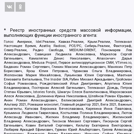
* Реестр иностранных средств массовой информации,
выполняющих функции иностранного агента:
Голос Америки, Idel.Реалии, Кавказ.Реалии, Крым.Реалии, Телеканал
Настоящее Время, Azatliq Radiosi, PCE/PC, Сибирь.Реалии, Фактограф,
Север.Реалии, Радио Свобода, MEDIUM-ORIENT, Пономарев Лев
Александрович, Савицкая Людмила Алексеевна, Маркелов Сергей
Евгеньевич, Камалягин Денис Николаевич, Апахончич Дарья
Александровна, Medusa Project, Первое антикоррупционное СМИ, VTimes.io,
Баданин Роман Сергеевич, Гликин Максим Александрович, Маняхин Петр
Борисович, Ярош Юлия Петровна, Чуракова Ольга Владимировна,
Железнова Мария Михайловна, Лукьянова Юлия Сергеевна, Маетная
Елизавета Витальевна, The Insider SIA, Рубин Михаил Аркадьевич, Гройсман
Софья Романовна, Рождественский Илья Дмитриевич, Апухтина Юлия
Владимировна, Постернак Алексей Евгеньевич, Телеканал Дождь, Петров
Степан Юрьевич, Istories fonds, Шмагун Олеся Валентиновна, Мароховская
Алеся Алексеевна, Долинина Ирина Николаевна, Шлейнов Роман Юрьевич,
Анин Роман Александрович, Великовский Дмитрий Александрович,
Альтаир 2021, Ромашки монолит, Главный редактор 2021, Вега 2021, Важные
иноагенты, Каткова Вероника Вячеславовна, Карезина Инна Павловна,
Кузьмина Людмила Гавриловна, Костылева Полина Владимировна, Лютов
Александр Иванович, Жилкин Владимир Владимирович, Жилинский
Владимир Александрович, Тихонов Михаил Сергеевич, Пискунов Сергей
Евгеньевич, Ковин Виталий Сергеевич, Кильтау Екатерина Викторовна,
Любарев Аркадий Ефимович, Гурман Юрий Альбертович, Грезев Александр
Викторович, Важенков Артем Валерьевич, Иванова София Юрьевна,