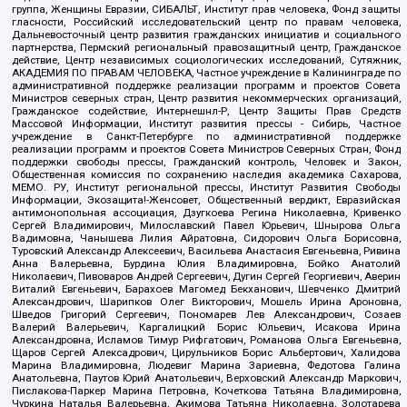
группа, Женщины Евразии, СИБАЛЬТ, Институт прав человека, Фонд защиты
гласности, Российский исследовательский центр по правам человека,
Дальневосточный центр развития гражданских инициатив и социального
партнерства, Пермский региональный правозащитный центр, Гражданское
действие, Центр независимых социологических исследований, Сутяжник,
АКАДЕМИЯ ПО ПРАВАМ ЧЕЛОВЕКА, Частное учреждение в Калининграде по
административной поддержке реализации программ и проектов Совета
Министров северных стран, Центр развития некоммерческих организаций,
Гражданское содействие, Интернешнл-Р, Центр Защиты Прав Средств
Массовой Информации, Институт развития прессы - Сибирь, Частное
учреждение в Санкт-Петербурге по административной поддержке
реализации программ и проектов Совета Министров Северных Стран, Фонд
поддержки свободы прессы, Гражданский контроль, Человек и Закон,
Общественная комиссия по сохранению наследия академика Сахарова,
МЕМО. РУ, Институт региональной прессы, Институт Развития Свободы
Информации, Экозащита!-Женсовет, Общественный вердикт, Евразийская
антимонопольная ассоциация, Дзугкоева Регина Николаевна, Кривенко
Сергей Владимирович, Милославский Павел Юрьевич, Шнырова Ольга
Вадимовна, Чанышева Лилия Айратовна, Сидорович Ольга Борисовна,
Туровский Александр Алексеевич, Васильева Анастасия Евгеньевна, Ривина
Анна Валерьевна, Бурдина Юлия Владимировна, Бойко Анатолий
Николаевич, Пивоваров Андрей Сергеевич, Дугин Сергей Георгиевич, Аверин
Виталий Евгеньевич, Барахоев Магомед Бекханович, Шевченко Дмитрий
Александрович, Шарипков Олег Викторович, Мошель Ирина Ароновна,
Шведов Григорий Сергеевич, Пономарев Лев Александрович, Созаев
Валерий Валерьевич, Каргалицкий Борис Юльевич, Исакова Ирина
Александровна, Исламов Тимур Рифгатович, Романова Ольга Евгеньевна,
Щаров Сергей Алексадрович, Цирульников Борис Альбертович, Халидова
Марина Владимировна, Людевиг Марина Зариевна, Федотова Галина
Анатольевна, Паутов Юрий Анатольевич, Верховский Александр Маркович,
Пислакова-Паркер Марина Петровна, Кочеткова Татьяна Владимировна,
Чуркина Наталья Валерьевна, Акимова Татьяна Николаевна, Золотарева