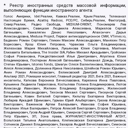
* Реестр иностранных средств массовой информации,
выполняющих функции иностранного агента:
Голос Америки, Idel.Реалии, Кавказ.Реалии, Крым.Реалии, Телеканал
Настоящее Время, Azatliq Radiosi, PCE/PC, Сибирь.Реалии, Фактограф,
Север.Реалии, Радио Свобода, MEDIUM-ORIENT, Пономарев Лев
Александрович, Савицкая Людмила Алексеевна, Маркелов Сергей
Евгеньевич, Камалягин Денис Николаевич, Апахончич Дарья
Александровна, Medusa Project, Первое антикоррупционное СМИ, VTimes.io,
Баданин Роман Сергеевич, Гликин Максим Александрович, Маняхин Петр
Борисович, Ярош Юлия Петровна, Чуракова Ольга Владимировна,
Железнова Мария Михайловна, Лукьянова Юлия Сергеевна, Маетная
Елизавета Витальевна, The Insider SIA, Рубин Михаил Аркадьевич, Гройсман
Софья Романовна, Рождественский Илья Дмитриевич, Апухтина Юлия
Владимировна, Постернак Алексей Евгеньевич, Телеканал Дождь, Петров
Степан Юрьевич, Istories fonds, Шмагун Олеся Валентиновна, Мароховская
Алеся Алексеевна, Долинина Ирина Николаевна, Шлейнов Роман Юрьевич,
Анин Роман Александрович, Великовский Дмитрий Александрович,
Альтаир 2021, Ромашки монолит, Главный редактор 2021, Вега 2021, Важные
иноагенты, Каткова Вероника Вячеславовна, Карезина Инна Павловна,
Кузьмина Людмила Гавриловна, Костылева Полина Владимировна, Лютов
Александр Иванович, Жилкин Владимир Владимирович, Жилинский
Владимир Александрович, Тихонов Михаил Сергеевич, Пискунов Сергей
Евгеньевич, Ковин Виталий Сергеевич, Кильтау Екатерина Викторовна,
Любарев Аркадий Ефимович, Гурман Юрий Альбертович, Грезев Александр
Викторович, Важенков Артем Валерьевич, Иванова София Юрьевна,
Пигалкин Илья Валерьевич, Петров Алексей Викторович, Егоров Владимир
Владимирович, Гусев Андрей Юрьевич, Смирнов Сергей Сергеевич, Верзилов
Петр Юрьевич, ЗП, Зона права, ЖУРНАЛИСТ-ИНОСТРАННЫЙ АГЕНТ,
Вольтская Татьяна Анатольевна, Клепиковская Екатерина Дмитриевна,
Сотников Даниил Владимирович, Захаров Андрей Вячеславович, Симонов