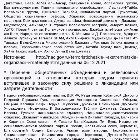
Дагестана, База, Асбат аль-Ансар, Священная война, Исламская группа,
Братья-мусульмане, Партия исламского освобождения, Лашкар-И-Тайба,
Исламская группа, Движение Талибан, Исламская партия Туркестана,
Общество социальных реформ, Общество возрождения исламского
наследия, Дом двух святых, Джунд аш-Шам, Исламский джихад – Джамаат
моджахедов, Аль-Каида в странах исламского Магриба, Имарат Кавказ,
АБТО, Правый сектор, Исламское государство, Джабха аль-Нусра ли-Ахль
аш-Шам, Народное ополчение имени К. Минина и Д. Пожарского, Аджр от
Аллаха Субхану уа Тагьаля SHAM, АУМ Синрике, Муджахеды джамаата Ат-
Тавхида Валь-Джихад, Чистопольский Джамаат, Рохнамо ба суи давлати
исломи, Террористическое сообщество Сеть, Катиба Таухид валь-Джихад,
Хайят Тахрир аш-Шам, Ахлю Сунна Валь Джамаа
Источник:
http://nac.gov.ru/terroristicheskie-i-ekstremistskie-
organizacii-i-materialy.html
данные на
06.12.2021
* Перечень общественных объединений и религиозных
организаций в отношении которых судом принято
вступившее в законную силу решение о ликвидации или
запрете деятельности:
Национал-большевистская партия, ВЕК РА, Рада земли Кубанской Духовно
Родовой Державы Русь, организация Асгардская Славянская Община,
Община Капища Веды Перуна, Мужская Духовная Семинария Духовное
Учреждение, Нурджулар, К Богодержавию, Таблиги Джамаат, Свидетели
Иеговы, Русское национальное единство, Национал-социалистическое
общество, Джамаат мувахидов, Объединенный Вилайат Кабарды, Балкарии
и Карачая, Союз славян, Ат-Такфир Валь-Хиджра, Пит Буль, Национал-
социалистическая рабочая партия России, Славянский союз, Формат-18,
Благородный Орден Дьявола, Армия воли народа, Национальная
Социалистическая Инициатива города Череповца, Духовно-Родовая
Держава Русь, Русское национальное единство, Древнерусской