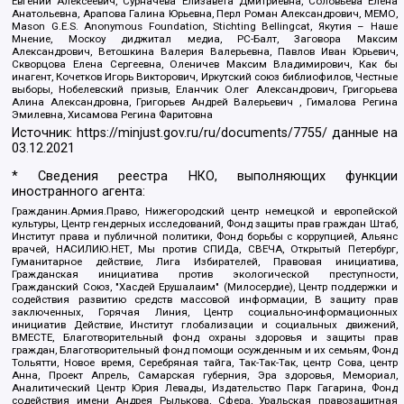
Евгений Алексеевич, Сурначева Елизавета Дмитриевна, Соловьева Елена
Анатольевна, Арапова Галина Юрьевна, Перл Роман Александрович, МЕМО,
Mason G.E.S. Anonymous Foundation, Stichting Bellingcat, Якутия – Наше
Мнение, Москоу диджитал медиа, РС-Балт, Заговора Максим
Александрович, Ветошкина Валерия Валерьевна, Павлов Иван Юрьевич,
Скворцова Елена Сергеевна, Оленичев Максим Владимирович, Как бы
инагент, Кочетков Игорь Викторович, Иркутский союз библиофилов, Честные
выборы, Нобелевский призыв, Еланчик Олег Александрович, Григорьева
Алина Александровна, Григорьев Андрей Валерьевич , Гималова Регина
Эмилевна, Хисамова Регина Фаритовна
Источник:
https://minjust.gov.ru/ru/documents/7755/
данные на
03.12.2021
* Сведения реестра НКО, выполняющих функции
иностранного агента:
Гражданин.Армия.Право, Нижегородский центр немецкой и европейской
культуры, Центр гендерных исследований, Фонд защиты прав граждан Штаб,
Институт права и публичной политики, Фонд борьбы с коррупцией, Альянс
врачей, НАСИЛИЮ.НЕТ, Мы против СПИДа, СВЕЧА, Открытый Петербург,
Гуманитарное действие, Лига Избирателей, Правовая инициатива,
Гражданская инициатива против экологической преступности,
Гражданский Союз, "Хасдей Ерушалаим" (Милосердие), Центр поддержки и
содействия развитию средств массовой информации, В защиту прав
заключенных, Горячая Линия, Центр социально-информационных
инициатив Действие, Институт глобализации и социальных движений,
ВМЕСТЕ, Благотворительный фонд охраны здоровья и защиты прав
граждан, Благотворительный фонд помощи осужденным и их семьям, Фонд
Тольятти, Новое время, Серебряная тайга, Так-Так-Так, центр Сова, центр
Анна, Проект Апрель, Самарская губерния, Эра здоровья, Мемориал,
Аналитический Центр Юрия Левады, Издательство Парк Гагарина, Фонд
содействия имени Андрея Рылькова, Сфера, Уральская правозащитная