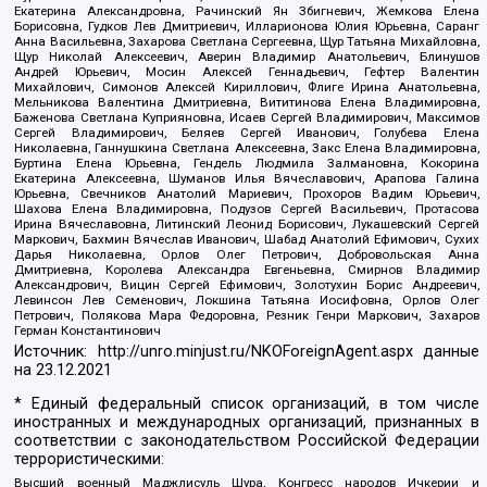
Екатерина Александровна, Рачинский Ян Збигневич, Жемкова Елена
Борисовна, Гудков Лев Дмитриевич, Илларионова Юлия Юрьевна, Саранг
Анна Васильевна, Захарова Светлана Сергеевна, Щур Татьяна Михайловна,
Щур Николай Алексеевич, Аверин Владимир Анатольевич, Блинушов
Андрей Юрьевич, Мосин Алексей Геннадьевич, Гефтер Валентин
Михайлович, Симонов Алексей Кириллович, Флиге Ирина Анатольевна,
Мельникова Валентина Дмитриевна, Вититинова Елена Владимировна,
Баженова Светлана Куприяновна, Исаев Сергей Владимирович, Максимов
Сергей Владимирович, Беляев Сергей Иванович, Голубева Елена
Николаевна, Ганнушкина Светлана Алексеевна, Закс Елена Владимировна,
Буртина Елена Юрьевна, Гендель Людмила Залмановна, Кокорина
Екатерина Алексеевна, Шуманов Илья Вячеславович, Арапова Галина
Юрьевна, Свечников Анатолий Мариевич, Прохоров Вадим Юрьевич,
Шахова Елена Владимировна, Подузов Сергей Васильевич, Протасова
Ирина Вячеславовна, Литинский Леонид Борисович, Лукашевский Сергей
Маркович, Бахмин Вячеслав Иванович, Шабад Анатолий Ефимович, Сухих
Дарья Николаевна, Орлов Олег Петрович, Добровольская Анна
Дмитриевна, Королева Александра Евгеньевна, Смирнов Владимир
Александрович, Вицин Сергей Ефимович, Золотухин Борис Андреевич,
Левинсон Лев Семенович, Локшина Татьяна Иосифовна, Орлов Олег
Петрович, Полякова Мара Федоровна, Резник Генри Маркович, Захаров
Герман Константинович
Источник:
http://unro.minjust.ru/NKOForeignAgent.aspx
данные
на
23.12.2021
* Единый федеральный список организаций, в том числе
иностранных и международных организаций, признанных в
соответствии с законодательством Российской Федерации
террористическими:
Высший военный Маджлисуль Шура, Конгресс народов Ичкерии и