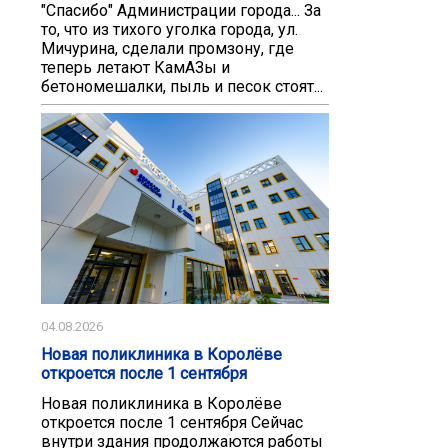
"Спасибо" Администрации города... За
то, что из тихого уголка города, ул.
Мичурина, сделали промзону, где
теперь летают КамАЗы и
бетономешалки, пыль и песок стоят...
04.08.2026
Новая поликлиника в Королёве
откроется после 1 сентября
Новая поликлиника в Королёве
откроется после 1 сентября Сейчас
внутри здания продолжаются работы