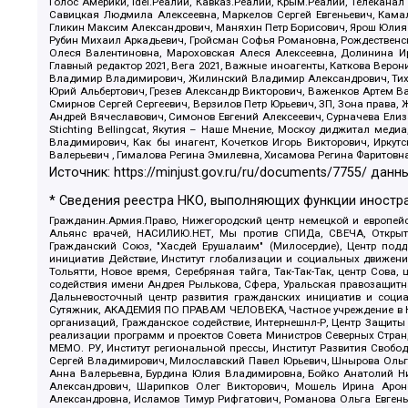
Голос Америки, Idel.Реалии, Кавказ.Реалии, Крым.Реалии, Телеканал
Савицкая Людмила Алексеевна, Маркелов Сергей Евгеньевич, Камал
Гликин Максим Александрович, Маняхин Петр Борисович, Ярош Юлия П
Рубин Михаил Аркадьевич, Гройсман Софья Романовна, Рождественски
Олеся Валентиновна, Мароховская Алеся Алексеевна, Долинина И
Главный редактор 2021, Вега 2021, Важные иноагенты, Каткова Вер
Владимир Владимирович, Жилинский Владимир Александрович, Тихон
Юрий Альбертович, Грезев Александр Викторович, Важенков Артем В
Смирнов Сергей Сергеевич, Верзилов Петр Юрьевич, ЗП, Зона прав
Андрей Вячеславович, Симонов Евгений Алексеевич, Сурначева Елиз
Stichting Bellingcat, Якутия – Наше Мнение, Москоу диджитал мед
Владимирович, Как бы инагент, Кочетков Игорь Викторович, Иркут
Валерьевич , Гималова Регина Эмилевна, Хисамова Регина Фаритовн
Источник:
https://minjust.gov.ru/ru/documents/7755/
данны
* Сведения реестра НКО, выполняющих функции иностра
Гражданин.Армия.Право, Нижегородский центр немецкой и европейск
Альянс врачей, НАСИЛИЮ.НЕТ, Мы против СПИДа, СВЕЧА, Открытый
Гражданский Союз, "Хасдей Ерушалаим" (Милосердие), Центр под
инициатив Действие, Институт глобализации и социальных движен
Тольятти, Новое время, Серебряная тайга, Так-Так-Так, центр Сова
содействия имени Андрея Рылькова, Сфера, Уральская правозащитна
Дальневосточный центр развития гражданских инициатив и социа
Сутяжник, АКАДЕМИЯ ПО ПРАВАМ ЧЕЛОВЕКА, Частное учреждение в Ка
организаций, Гражданское содействие, Интернешнл-Р, Центр Защиты
реализации программ и проектов Совета Министров Северных Стран
МЕМО. РУ, Институт региональной прессы, Институт Развития Своб
Сергей Владимирович, Милославский Павел Юрьевич, Шнырова Ольга
Анна Валерьевна, Бурдина Юлия Владимировна, Бойко Анатолий Ник
Александрович, Шарипков Олег Викторович, Мошель Ирина Ароно
Александровна, Исламов Тимур Рифгатович, Романова Ольга Евгень