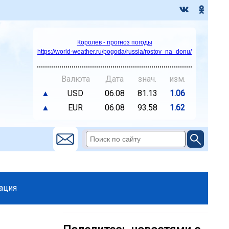
Королев - прогноз погоды
https://world-weather.ru/pogoda/russia/rostov_na_donu/
Валюта
Дата
знач.
изм.
▲
USD
06.08
81.13
1.06
▲
EUR
06.08
93.58
1.62
ация