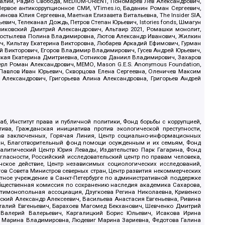
.Реалии, Радио Свобода, MEDIUM-ORIENT, Пономарев Лев Александрович,
ервое антикоррупционное СМИ, VTimes.io, Баданин Роман Сергеевич,
ова Юлия Сергеевна, Маетная Елизавета Витальевна, The Insider SIA,
ич, Телеканал Дождь, Петров Степан Юрьевич, Istories fonds, Шмагун
иковский Дмитрий Александрович, Альтаир 2021, Ромашки монолит,
, Костылева Полина Владимировна, Лютов Александр Иванович, Жилкин
, Кильтау Екатерина Викторовна, Любарев Аркадий Ефимович, Гурман
й Викторович, Егоров Владимир Владимирович, Гусев Андрей Юрьевич,
ская Екатерина Дмитриевна, Сотников Даниил Владимирович, Захаров
ерл Роман Александрович, МЕМО, Mason G.E.S. Anonymous Foundation,
, Павлов Иван Юрьевич, Скворцова Елена Сергеевна, Оленичев Максим
 Александрович, Григорьева Алина Александровна, Григорьев Андрей
б, Институт права и публичной политики, Фонд борьбы с коррупцией,
ива, Гражданская инициатива против экологической преступности,
рав заключенных, Горячая Линия, Центр социально-информационных
дан, Благотворительный фонд помощи осужденным и их семьям, Фонд
 Аналитический Центр Юрия Левады, Издательство Парк Гагарина, Фонд
гласности, Российский исследовательский центр по правам человека,
ское действие, Центр независимых социологических исследований,
в Совета Министров северных стран, Центр развития некоммерческих
стное учреждение в Санкт-Петербурге по административной поддержке
Общественная комиссия по сохранению наследия академика Сахарова,
нтимонопольная ассоциация, Дзугкоева Регина Николаевна, Кривенко
кий Александр Алексеевич, Васильева Анастасия Евгеньевна, Ривина
италий Евгеньевич, Барахоев Магомед Бекханович, Шевченко Дмитрий
 Валерий Валерьевич, Каргалицкий Борис Юльевич, Исакова Ирина
ва Марина Владимировна, Людевиг Марина Зариевна, Федотова Галина