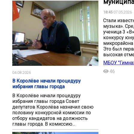
муниципа
18:45
07.05.2026
Стали извест
музыка». Сре
ученица 3 «В
конкурсу юну
микрорайона
Это был перв
высокая отме
МБОУ "Гимназ
46
04.08.2026
В Королёве начали процедуру
избрания главы города
В Королёве начали процедуру
избрания главы города Совет
депутатов Королёва назначил свою
половину конкурсной комиссии по
отбору кандидатов на должность
главы города. В комиссию...