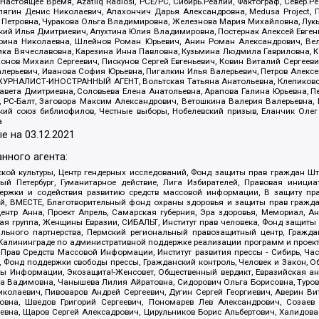
 Настоящее Время, Azatliq Radiosi, PCE/PC, Сибирь.Реалии, Фактограф, Север
ягин Денис Николаевич, Апахончич Дарья Александровна, Medusa Project, П
етровна, Чуракова Ольга Владимировна, Железнова Мария Михайловна, Лукьян
й Илья Дмитриевич, Апухтина Юлия Владимировна, Постернак Алексей Евгеньев
рина Николаевна, Шлейнов Роман Юрьевич, Анин Роман Александрович, Вел
оника Вячеславовна, Карезина Инна Павловна, Кузьмина Людмила Гавриловна
ов Михаил Сергеевич, Пискунов Сергей Евгеньевич, Ковин Виталий Сергеевич
алерьевич, Иванова София Юрьевна, Пигалкин Илья Валерьевич, Петров Алексе
а, ЖУРНАЛИСТ-ИНОСТРАННЫЙ АГЕНТ, Вольтская Татьяна Анатольевна, Клепиков
авета Дмитриевна, Соловьева Елена Анатольевна, Арапова Галина Юрьевна, П
иа, РС-Балт, Заговора Максим Александрович, Ветошкина Валерия Валерьевна
ский союз библиофилов, Честные выборы, Нобелевский призыв, Еланчик Олег
а
е на
03.12.2021
нного агента:
ой культуры, Центр гендерных исследований, Фонд защиты прав граждан Шта
 Петербург, Гуманитарное действие, Лига Избирателей, Правовая инициат
держки и содействия развитию средств массовой информации, В защиту п
ий, ВМЕСТЕ, Благотворительный фонд охраны здоровья и защиты прав граж
, центр Анна, Проект Апрель, Самарская губерния, Эра здоровья, Мемориал,
я группа, Женщины Евразии, СИБАЛЬТ, Институт прав человека, Фонд защиты 
льного партнерства, Пермский региональный правозащитный центр, Граждан
лининграде по административной поддержке реализации программ и проекто
 Прав Средств Массовой Информации, Институт развития прессы - Сибирь, Ча
, Фонд поддержки свободы прессы, Гражданский контроль, Человек и Закон, 
оды Информации, Экозащита!-Женсовет, Общественный вердикт, Евразийская а
 Вадимовна, Чанышева Лилия Айратовна, Сидорович Ольга Борисовна, Туровс
олаевич, Пивоваров Андрей Сергеевич, Дугин Сергей Георгиевич, Аверин В
вна, Шведов Григорий Сергеевич, Пономарев Лев Александрович, Созаев
евна, Щаров Сергей Алексадрович, Цирульников Борис Альбертович, Халидо