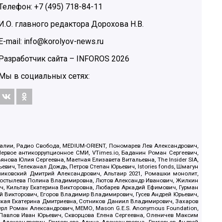
Телефон: +7 (495) 718-84-11
И.О. главного редактора Дорохова Н.В.
E-mail: info@korolyov-news.ru
Разработчик сайта –
INFOROS
2026
Мы в социальных сетях:
.Реалии, Радио Свобода, MEDIUM-ORIENT, Пономарев Лев Александрович,
ервое антикоррупционное СМИ, VTimes.io, Баданин Роман Сергеевич,
ова Юлия Сергеевна, Маетная Елизавета Витальевна, The Insider SIA,
ич, Телеканал Дождь, Петров Степан Юрьевич, Istories fonds, Шмагун
иковский Дмитрий Александрович, Альтаир 2021, Ромашки монолит,
, Костылева Полина Владимировна, Лютов Александр Иванович, Жилкин
, Кильтау Екатерина Викторовна, Любарев Аркадий Ефимович, Гурман
й Викторович, Егоров Владимир Владимирович, Гусев Андрей Юрьевич,
ская Екатерина Дмитриевна, Сотников Даниил Владимирович, Захаров
ерл Роман Александрович, МЕМО, Mason G.E.S. Anonymous Foundation,
, Павлов Иван Юрьевич, Скворцова Елена Сергеевна, Оленичев Максим
 Александрович, Григорьева Алина Александровна, Григорьев Андрей