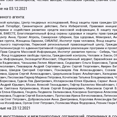
а
е на
03.12.2021
нного агента:
ой культуры, Центр гендерных исследований, Фонд защиты прав граждан Шта
 Петербург, Гуманитарное действие, Лига Избирателей, Правовая инициат
держки и содействия развитию средств массовой информации, В защиту п
ий, ВМЕСТЕ, Благотворительный фонд охраны здоровья и защиты прав граж
, центр Анна, Проект Апрель, Самарская губерния, Эра здоровья, Мемориал,
я группа, Женщины Евразии, СИБАЛЬТ, Институт прав человека, Фонд защиты 
льного партнерства, Пермский региональный правозащитный центр, Граждан
лининграде по административной поддержке реализации программ и проекто
 Прав Средств Массовой Информации, Институт развития прессы - Сибирь, Ча
, Фонд поддержки свободы прессы, Гражданский контроль, Человек и Закон, 
оды Информации, Экозащита!-Женсовет, Общественный вердикт, Евразийская а
 Вадимовна, Чанышева Лилия Айратовна, Сидорович Ольга Борисовна, Туровс
олаевич, Пивоваров Андрей Сергеевич, Дугин Сергей Георгиевич, Аверин В
вна, Шведов Григорий Сергеевич, Пономарев Лев Александрович, Созаев
евна, Щаров Сергей Алексадрович, Цирульников Борис Альбертович, Халидо
ович, Пислакова-Паркер Марина Петровна, Кочеткова Татьяна Владимировна, Ч
Борисовна, Гудков Лев Дмитриевич, Илларионова Юлия Юрьевна, Саранг Анна
Андрей Юрьевич, Мосин Алексей Геннадьевич, Гефтер Валентин Михайлович,
а Светлана Куприяновна, Исаев Сергей Владимирович, Максимов Сергей Вл
а Елена Юрьевна, Гендель Людмила Залмановна, Кокорина Екатерина Алексее
ровна, Подузов Сергей Васильевич, Протасова Ирина Вячеславовна, Литинск
ов Олег Петрович, Добровольская Анна Дмитриевна, Королева Александра Ев
яна Иосифовна, Орлов Олег Петрович, Полякова Мара Федоровна, Резник Генри
ные на
23.12.2021
ле иностранных и международных организаций, признанных в с