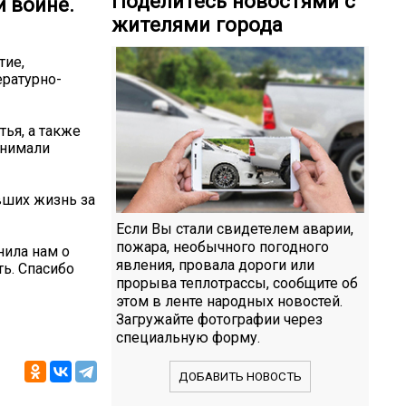
Поделитесь новостями с
 войне.
жителями города
тие,
ературно-
ья, а также
днимали
вших жизнь за
Если Вы стали свидетелем аварии,
пожара, необычного погодного
нила нам о
явления, провала дороги или
ть. Спасибо
прорыва теплотрассы, сообщите об
этом в ленте народных новостей.
Загружайте фотографии через
специальную форму.
ДОБАВИТЬ НОВОСТЬ