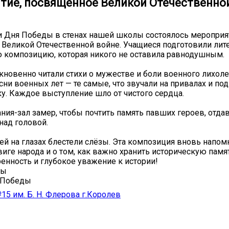
тие, посвященное Великой Отечественной
 Дня Победы в стенах нашей школы состоялось мероприя
Великой Отечественной войне. Учащиеся подготовили лит
 композицию, которая никого не оставила равнодушным.
кновенно читали стихи о мужестве и боли военного лихолет
сни военных лет — те самые, что звучали на привалах и по
ку. Каждое выступление шло от чистого сердца.
ния-зал замер, чтобы почтить память павших героев, отда
над головой.
тей на глазах блестели слёзы. Эта композиция вновь напом
иге народа и о том, как важно хранить историческую памя
ренность и глубокое уважение к истории!
ды
иПобеды
 им. Б. Н. Флерова г.Королев