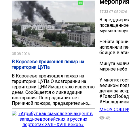
мероприя
17:33
07.05.2026
В преддверии
посвященное 
музыкальную
Ребята прони
исполняли пе
бойцов в ата
05.08.2026
В Королеве произошел пожар на
Минута молча
территории ЦУПа
мирное небо 
В Королеве произошел пожар на
У многих гос
территории ЦУПа О возгорании на
великом подв
территории ЦНИИмаш стало известно
детям за иск
днём. Сообщается о ликвидации
#ГолосПобе
возгорания. Пострадавших нет.
#Наследник
Причиной пожара, предварительно,...
МБОУ СОШ №15
45