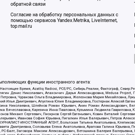
обратной связи
Согласие на обработку персональных данных с
помощью сервисов Yandex.Metrika, LiveInternet,
top.mail.ru
выполняющих функции иностранного агента:
 Настоящее Время, Azatliq Radiosi, PCE/PC, Сибирь.Реалии, Фактограф, Север
ягин Денис Николаевич, Апахончич Дарья Александровна, Medusa Project, П
етровна, Чуракова Ольга Владимировна, Железнова Мария Михайловна, Лукьян
й Илья Дмитриевич, Апухтина Юлия Владимировна, Постернак Алексей Евгеньев
рина Николаевна, Шлейнов Роман Юрьевич, Анин Роман Александрович, Вел
оника Вячеславовна, Карезина Инна Павловна, Кузьмина Людмила Гавриловна
ов Михаил Сергеевич, Пискунов Сергей Евгеньевич, Ковин Виталий Сергеевич
алерьевич, Иванова София Юрьевна, Пигалкин Илья Валерьевич, Петров Алексе
а, ЖУРНАЛИСТ-ИНОСТРАННЫЙ АГЕНТ, Вольтская Татьяна Анатольевна, Клепиков
авета Дмитриевна, Соловьева Елена Анатольевна, Арапова Галина Юрьевна, П
иа, РС-Балт, Заговора Максим Александрович, Ветошкина Валерия Валерьевна
ский союз библиофилов, Честные выборы, Нобелевский призыв, Еланчик Олег