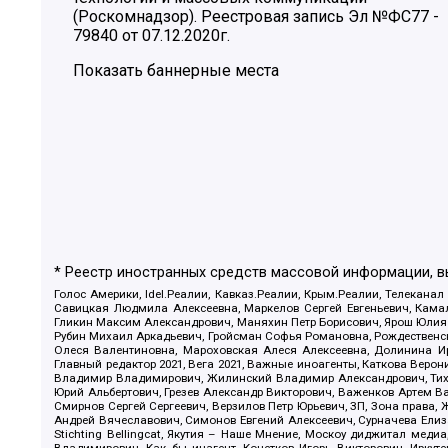
(Роскомнадзор). Реестровая запись Эл №ФС77 -
79840 от 07.12.2020г.
Показать баннерные места
* Реестр иностранных средств массовой информации, 
Голос Америки, Idel.Реалии, Кавказ.Реалии, Крым.Реалии, Телеканал
Савицкая Людмила Алексеевна, Маркелов Сергей Евгеньевич, Камал
Гликин Максим Александрович, Маняхин Петр Борисович, Ярош Юлия П
Рубин Михаил Аркадьевич, Гройсман Софья Романовна, Рождественски
Олеся Валентиновна, Мароховская Алеся Алексеевна, Долинина И
Главный редактор 2021, Вега 2021, Важные иноагенты, Каткова Вер
Владимир Владимирович, Жилинский Владимир Александрович, Тихон
Юрий Альбертович, Грезев Александр Викторович, Важенков Артем В
Смирнов Сергей Сергеевич, Верзилов Петр Юрьевич, ЗП, Зона прав
Андрей Вячеславович, Симонов Евгений Алексеевич, Сурначева Елиз
Stichting Bellingcat, Якутия – Наше Мнение, Москоу диджитал мед
Владимирович, Как бы инагент, Кочетков Игорь Викторович, Иркут