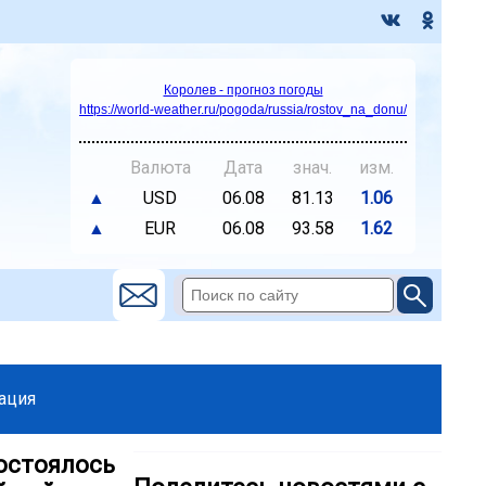
Королев - прогноз погоды
https://world-weather.ru/pogoda/russia/rostov_na_donu/
Валюта
Дата
знач.
изм.
▲
USD
06.08
81.13
1.06
▲
EUR
06.08
93.58
1.62
ация
остоялось