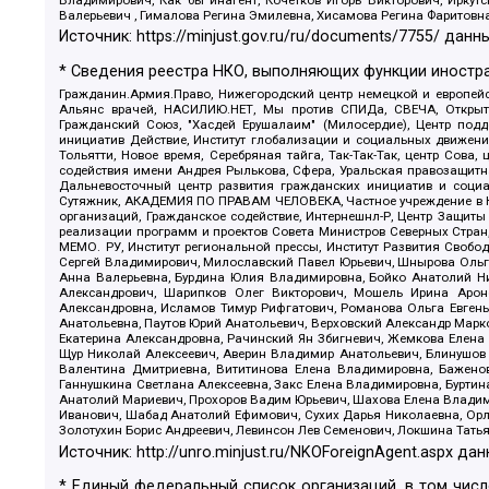
Валерьевич , Гималова Регина Эмилевна, Хисамова Регина Фаритовн
Источник:
https://minjust.gov.ru/ru/documents/7755/
данны
* Сведения реестра НКО, выполняющих функции иностра
Гражданин.Армия.Право, Нижегородский центр немецкой и европейск
Альянс врачей, НАСИЛИЮ.НЕТ, Мы против СПИДа, СВЕЧА, Открытый
Гражданский Союз, "Хасдей Ерушалаим" (Милосердие), Центр под
инициатив Действие, Институт глобализации и социальных движен
Тольятти, Новое время, Серебряная тайга, Так-Так-Так, центр Сова
содействия имени Андрея Рылькова, Сфера, Уральская правозащитна
Дальневосточный центр развития гражданских инициатив и социа
Сутяжник, АКАДЕМИЯ ПО ПРАВАМ ЧЕЛОВЕКА, Частное учреждение в Ка
организаций, Гражданское содействие, Интернешнл-Р, Центр Защиты
реализации программ и проектов Совета Министров Северных Стран
МЕМО. РУ, Институт региональной прессы, Институт Развития Своб
Сергей Владимирович, Милославский Павел Юрьевич, Шнырова Ольга
Анна Валерьевна, Бурдина Юлия Владимировна, Бойко Анатолий Ник
Александрович, Шарипков Олег Викторович, Мошель Ирина Ароно
Александровна, Исламов Тимур Рифгатович, Романова Ольга Евгень
Анатольевна, Паутов Юрий Анатольевич, Верховский Александр Марк
Екатерина Александровна, Рачинский Ян Збигневич, Жемкова Елена 
Щур Николай Алексеевич, Аверин Владимир Анатольевич, Блинушов 
Валентина Дмитриевна, Вититинова Елена Владимировна, Баженов
Ганнушкина Светлана Алексеевна, Закс Елена Владимировна, Буртин
Анатолий Мариевич, Прохоров Вадим Юрьевич, Шахова Елена Владими
Иванович, Шабад Анатолий Ефимович, Сухих Дарья Николаевна, Орл
Золотухин Борис Андреевич, Левинсон Лев Семенович, Локшина Тать
Источник:
http://unro.minjust.ru/NKOForeignAgent.aspx
дан
* Единый федеральный список организаций, в том чис