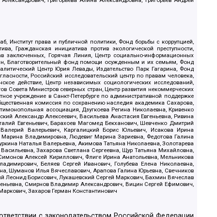
б, Институт права и публичной политики, Фонд борьбы с коррупцией,
ива, Гражданская инициатива против экологической преступности,
рав заключенных, Горячая Линия, Центр социально-информационных
дан, Благотворительный фонд помощи осужденным и их семьям, Фонд
 Аналитический Центр Юрия Левады, Издательство Парк Гагарина, Фонд
гласности, Российский исследовательский центр по правам человека,
ское действие, Центр независимых социологических исследований,
в Совета Министров северных стран, Центр развития некоммерческих
стное учреждение в Санкт-Петербурге по административной поддержке
Общественная комиссия по сохранению наследия академика Сахарова,
нтимонопольная ассоциация, Дзугкоева Регина Николаевна, Кривенко
кий Александр Алексеевич, Васильева Анастасия Евгеньевна, Ривина
италий Евгеньевич, Барахоев Магомед Бекханович, Шевченко Дмитрий
 Валерий Валерьевич, Каргалицкий Борис Юльевич, Исакова Ирина
ва Марина Владимировна, Людевиг Марина Зариевна, Федотова Галина
уркина Наталья Валерьевна, Акимова Татьяна Николаевна, Золотарева
 Васильевна, Захарова Светлана Сергеевна, Щур Татьяна Михайловна,
 Симонов Алексей Кириллович, Флиге Ирина Анатольевна, Мельникова
адимирович, Беляев Сергей Иванович, Голубева Елена Николаевна,
вна, Шуманов Илья Вячеславович, Арапова Галина Юрьевна, Свечников
ий Леонид Борисович, Лукашевский Сергей Маркович, Бахмин Вячеслав
геньевна, Смирнов Владимир Александрович, Вицин Сергей Ефимович,
 Маркович, Захаров Герман Константинович
оответствии с законодательством Российской Федерации