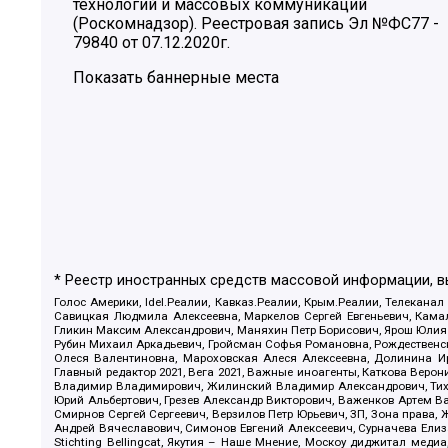
технологий и массовых коммуникаций
(Роскомнадзор). Реестровая запись Эл №ФС77 -
79840 от 07.12.2020г.
Показать баннерные места
* Реестр иностранных средств массовой информации, 
Голос Америки, Idel.Реалии, Кавказ.Реалии, Крым.Реалии, Телеканал
Савицкая Людмила Алексеевна, Маркелов Сергей Евгеньевич, Камал
Гликин Максим Александрович, Маняхин Петр Борисович, Ярош Юлия П
Рубин Михаил Аркадьевич, Гройсман Софья Романовна, Рождественски
Олеся Валентиновна, Мароховская Алеся Алексеевна, Долинина И
Главный редактор 2021, Вега 2021, Важные иноагенты, Каткова Вер
Владимир Владимирович, Жилинский Владимир Александрович, Тихон
Юрий Альбертович, Грезев Александр Викторович, Важенков Артем В
Смирнов Сергей Сергеевич, Верзилов Петр Юрьевич, ЗП, Зона прав
Андрей Вячеславович, Симонов Евгений Алексеевич, Сурначева Елиз
Stichting Bellingcat, Якутия – Наше Мнение, Москоу диджитал мед