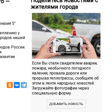
Поделитесь новостями с
го —
жителями города
назия 5"
реплению у
ародов нашей
одов России.
х
развитие
Если Вы стали свидетелем аварии,
пожара, необычного погодного
явления, провала дороги или
прорыва теплотрассы, сообщите об
этом в ленте народных новостей.
Загружайте фотографии через
специальную форму.
ДОБАВИТЬ НОВОСТЬ