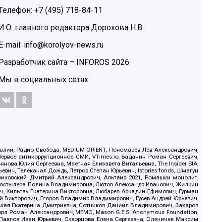
Телефон: +7 (495) 718-84-11
И.О. главного редактора Дорохова Н.В.
E-mail: info@korolyov-news.ru
Разработчик сайта –
INFOROS
2026
Мы в социальных сетях:
.Реалии, Радио Свобода, MEDIUM-ORIENT, Пономарев Лев Александрович,
ервое антикоррупционное СМИ, VTimes.io, Баданин Роман Сергеевич,
ова Юлия Сергеевна, Маетная Елизавета Витальевна, The Insider SIA,
ич, Телеканал Дождь, Петров Степан Юрьевич, Istories fonds, Шмагун
иковский Дмитрий Александрович, Альтаир 2021, Ромашки монолит,
, Костылева Полина Владимировна, Лютов Александр Иванович, Жилкин
, Кильтау Екатерина Викторовна, Любарев Аркадий Ефимович, Гурман
й Викторович, Егоров Владимир Владимирович, Гусев Андрей Юрьевич,
ская Екатерина Дмитриевна, Сотников Даниил Владимирович, Захаров
ерл Роман Александрович, МЕМО, Mason G.E.S. Anonymous Foundation,
, Павлов Иван Юрьевич, Скворцова Елена Сергеевна, Оленичев Максим