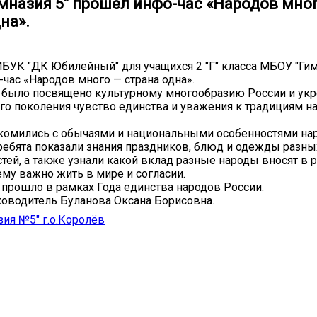
мназия 5" прошёл инфо-час «Народов мно
на».
МБУК "ДК Юбилейный" для учащихся 2 "Г" класса МБОУ "Гим
час «Народов много — страна одна».
 было посвящено культурному многообразию России и ук
о поколения чувство единства и уважения к традициям н
комились с обычаями и национальными особенностями нар
ребята показали знания праздников, блюд и одежды разны
тей, а также узнали какой вклад разные народы вносят в 
ему важно жить в мире и согласии.
прошло в рамках Года единства народов России.
оводитель Буланова Оксана Борисовна.
ия №5" г.о.Королёв