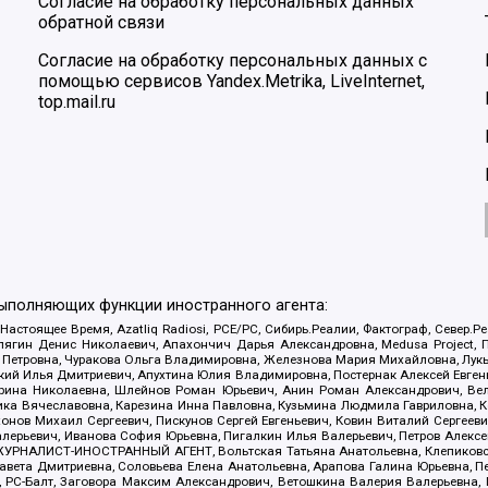
Согласие на обработку персональных данных
обратной связи
Согласие на обработку персональных данных с
помощью сервисов Yandex.Metrika, LiveInternet,
top.mail.ru
выполняющих функции иностранного агента:
 Настоящее Время, Azatliq Radiosi, PCE/PC, Сибирь.Реалии, Фактограф, Север
ягин Денис Николаевич, Апахончич Дарья Александровна, Medusa Project, П
етровна, Чуракова Ольга Владимировна, Железнова Мария Михайловна, Лукьян
й Илья Дмитриевич, Апухтина Юлия Владимировна, Постернак Алексей Евгеньев
рина Николаевна, Шлейнов Роман Юрьевич, Анин Роман Александрович, Вел
оника Вячеславовна, Карезина Инна Павловна, Кузьмина Людмила Гавриловна
ов Михаил Сергеевич, Пискунов Сергей Евгеньевич, Ковин Виталий Сергеевич
алерьевич, Иванова София Юрьевна, Пигалкин Илья Валерьевич, Петров Алексе
а, ЖУРНАЛИСТ-ИНОСТРАННЫЙ АГЕНТ, Вольтская Татьяна Анатольевна, Клепиков
авета Дмитриевна, Соловьева Елена Анатольевна, Арапова Галина Юрьевна, П
иа, РС-Балт, Заговора Максим Александрович, Ветошкина Валерия Валерьевна