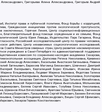
 Александрович, Григорьева Алина Александровна, Григорьев Андрей
б, Институт права и публичной политики, Фонд борьбы с коррупцией,
ива, Гражданская инициатива против экологической преступности,
рав заключенных, Горячая Линия, Центр социально-информационных
дан, Благотворительный фонд помощи осужденным и их семьям, Фонд
 Аналитический Центр Юрия Левады, Издательство Парк Гагарина, Фонд
гласности, Российский исследовательский центр по правам человека,
ское действие, Центр независимых социологических исследований,
в Совета Министров северных стран, Центр развития некоммерческих
стное учреждение в Санкт-Петербурге по административной поддержке
Общественная комиссия по сохранению наследия академика Сахарова,
нтимонопольная ассоциация, Дзугкоева Регина Николаевна, Кривенко
кий Александр Алексеевич, Васильева Анастасия Евгеньевна, Ривина
италий Евгеньевич, Барахоев Магомед Бекханович, Шевченко Дмитрий
 Валерий Валерьевич, Каргалицкий Борис Юльевич, Исакова Ирина
ва Марина Владимировна, Людевиг Марина Зариевна, Федотова Галина
уркина Наталья Валерьевна, Акимова Татьяна Николаевна, Золотарева
 Васильевна, Захарова Светлана Сергеевна, Щур Татьяна Михайловна,
 Симонов Алексей Кириллович, Флиге Ирина Анатольевна, Мельникова
адимирович, Беляев Сергей Иванович, Голубева Елена Николаевна,
вна, Шуманов Илья Вячеславович, Арапова Галина Юрьевна, Свечников
ий Леонид Борисович, Лукашевский Сергей Маркович, Бахмин Вячеслав
геньевна, Смирнов Владимир Александрович, Вицин Сергей Ефимович,
 Маркович, Захаров Герман Константинович