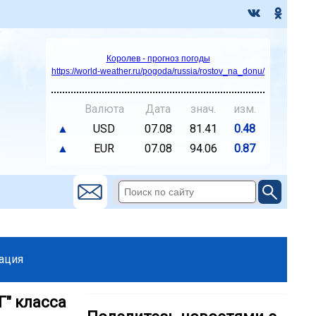
Королев - прогноз погоды
https://world-weather.ru/pogoda/russia/rostov_na_donu/
Валюта
Дата
знач.
изм.
▲
USD
07.08
81.41
0.48
▲
EUR
07.08
94.06
0.87
ация
Г" класса