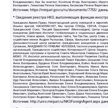
Владимирович, Как бы инагент, Кочетков Игорь Викторович, Иркут
Валерьевич , Гималова Регина Эмилевна, Хисамова Регина Фаритовн
Источник:
https://minjust.gov.ru/ru/documents/7755/
данны
* Сведения реестра НКО, выполняющих функции иностра
Гражданин.Армия.Право, Нижегородский центр немецкой и европейск
Альянс врачей, НАСИЛИЮ.НЕТ, Мы против СПИДа, СВЕЧА, Открытый
Гражданский Союз, "Хасдей Ерушалаим" (Милосердие), Центр под
инициатив Действие, Институт глобализации и социальных движен
Тольятти, Новое время, Серебряная тайга, Так-Так-Так, центр Сова
содействия имени Андрея Рылькова, Сфера, Уральская правозащитна
Дальневосточный центр развития гражданских инициатив и социа
Сутяжник, АКАДЕМИЯ ПО ПРАВАМ ЧЕЛОВЕКА, Частное учреждение в Ка
организаций, Гражданское содействие, Интернешнл-Р, Центр Защиты
реализации программ и проектов Совета Министров Северных Стран
МЕМО. РУ, Институт региональной прессы, Институт Развития Своб
Сергей Владимирович, Милославский Павел Юрьевич, Шнырова Ольга
Анна Валерьевна, Бурдина Юлия Владимировна, Бойко Анатолий Ник
Александрович, Шарипков Олег Викторович, Мошель Ирина Ароно
Александровна, Исламов Тимур Рифгатович, Романова Ольга Евгень
Анатольевна, Паутов Юрий Анатольевич, Верховский Александр Марк
Екатерина Александровна, Рачинский Ян Збигневич, Жемкова Елена 
Щур Николай Алексеевич, Аверин Владимир Анатольевич, Блинушов 
Валентина Дмитриевна, Вититинова Елена Владимировна, Баженов
Ганнушкина Светлана Алексеевна, Закс Елена Владимировна, Буртин
Анатолий Мариевич, Прохоров Вадим Юрьевич, Шахова Елена Владими
Иванович, Шабад Анатолий Ефимович, Сухих Дарья Николаевна, Орл
Золотухин Борис Андреевич, Левинсон Лев Семенович, Локшина Тать
Источник:
http://unro.minjust.ru/NKOForeignAgent.aspx
дан