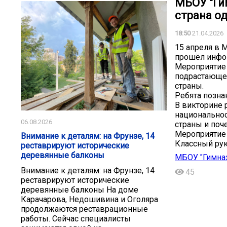
МБОУ "Ги
страна од
18:50
21.04.2026
15 апреля в 
прошёл инфо-
Мероприятие
подрастающег
страны.
Ребята позна
В викторине 
национальнос
06.08.2026
страны и поч
Мероприятие 
Внимание к деталям: на Фрунзе, 14
Классный рук
реставрируют исторические
деревянные балконы
МБОУ "Гимназ
Внимание к деталям: на Фрунзе, 14
45
реставрируют исторические
деревянные балконы На доме
Карачарова, Недошивина и Оголяра
продолжаются реставрационные
работы. Сейчас специалисты