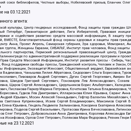
ский союз библиофилов, Честные выборы, Нобелевский призыв, Еланчик Олег
а
е на
03.12.2021
нного агента:
ой культуры, Центр гендерных исследований, Фонд защиты прав граждан Шта
 Петербург, Гуманитарное действие, Лига Избирателей, Правовая инициат
держки и содействия развитию средств массовой информации, В защиту п
ий, ВМЕСТЕ, Благотворительный фонд охраны здоровья и защиты прав граж
, центр Анна, Проект Апрель, Самарская губерния, Эра здоровья, Мемориал,
я группа, Женщины Евразии, СИБАЛЬТ, Институт прав человека, Фонд защиты 
льного партнерства, Пермский региональный правозащитный центр, Граждан
лининграде по административной поддержке реализации программ и проекто
 Прав Средств Массовой Информации, Институт развития прессы - Сибирь, Ча
, Фонд поддержки свободы прессы, Гражданский контроль, Человек и Закон, 
оды Информации, Экозащита!-Женсовет, Общественный вердикт, Евразийская а
 Вадимовна, Чанышева Лилия Айратовна, Сидорович Ольга Борисовна, Туровс
олаевич, Пивоваров Андрей Сергеевич, Дугин Сергей Георгиевич, Аверин В
вна, Шведов Григорий Сергеевич, Пономарев Лев Александрович, Созаев
евна, Щаров Сергей Алексадрович, Цирульников Борис Альбертович, Халидо
ович, Пислакова-Паркер Марина Петровна, Кочеткова Татьяна Владимировна, Ч
Борисовна, Гудков Лев Дмитриевич, Илларионова Юлия Юрьевна, Саранг Анна
Андрей Юрьевич, Мосин Алексей Геннадьевич, Гефтер Валентин Михайлович,
а Светлана Куприяновна, Исаев Сергей Владимирович, Максимов Сергей Вл
а Елена Юрьевна, Гендель Людмила Залмановна, Кокорина Екатерина Алексее
ровна, Подузов Сергей Васильевич, Протасова Ирина Вячеславовна, Литинск
ов Олег Петрович, Добровольская Анна Дмитриевна, Королева Александра Ев
яна Иосифовна, Орлов Олег Петрович, Полякова Мара Федоровна, Резник Генри
ные на
23.12.2021