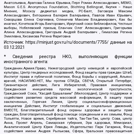
Анатольевна, Арапова Галина Юрьевна, Перл Роман Александрович, МЕМО,
Mason G.E.S. Anonymous Foundation, Stichting Bellingcat, Якутия – Наше
Мнение, Москоу диджитал медиа, РС-Балт, Заговора Максим
Александрович, Ветошкина Валерия Валерьевна, Павлов Иван Юрьевич,
Скворцова Елена Сергеевна, Оленичев Максим Владимирович, Как бы
инагент, Кочетков Игорь Викторович, Иркутский союз библиофилов, Честные
выборы, Нобелевский призыв, Еланчик Олег Александрович, Григорьева
Алина Александровна, Григорьев Андрей Валерьевич , Гималова Регина
Эмилевна, Хисамова Регина Фаритовна
Источник:
https://minjust.gov.ru/ru/documents/7755/
данные на
03.12.2021
* Сведения реестра НКО, выполняющих функции
иностранного агента:
Гражданин.Армия.Право, Нижегородский центр немецкой и европейской
культуры, Центр гендерных исследований, Фонд защиты прав граждан Штаб,
Институт права и публичной политики, Фонд борьбы с коррупцией, Альянс
врачей, НАСИЛИЮ.НЕТ, Мы против СПИДа, СВЕЧА, Открытый Петербург,
Гуманитарное действие, Лига Избирателей, Правовая инициатива,
Гражданская инициатива против экологической преступности,
Гражданский Союз, "Хасдей Ерушалаим" (Милосердие), Центр поддержки и
содействия развитию средств массовой информации, В защиту прав
заключенных, Горячая Линия, Центр социально-информационных
инициатив Действие, Институт глобализации и социальных движений,
ВМЕСТЕ, Благотворительный фонд охраны здоровья и защиты прав
граждан, Благотворительный фонд помощи осужденным и их семьям, Фонд
Тольятти, Новое время, Серебряная тайга, Так-Так-Так, центр Сова, центр
Анна, Проект Апрель, Самарская губерния, Эра здоровья, Мемориал,
Аналитический Центр Юрия Левады, Издательство Парк Гагарина, Фонд
содействия имени Андрея Рылькова, Сфера, Уральская правозащитная