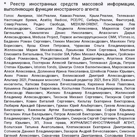
* Реестр иностранных средств массовой информации,
выполняющих функции иностранного агента:
Голос Америки, Idel.Реалии, Кавказ.Реалии, Крым.Реалии, Телеканал
Настоящее Время, Azatliq Radiosi, PCE/PC, Сибирь.Реалии, Фактограф,
Север.Реалии, Радио Свобода, MEDIUM-ORIENT, Пономарев Лев
Александрович, Савицкая Людмила Алексеевна, Маркелов Сергей
Евгеньевич, Камалягин Денис Николаевич, Апахончич Дарья
Александровна, Medusa Project, Первое антикоррупционное СМИ, VTimes.io,
Баданин Роман Сергеевич, Гликин Максим Александрович, Маняхин Петр
Борисович, Ярош Юлия Петровна, Чуракова Ольга Владимировна,
Железнова Мария Михайловна, Лукьянова Юлия Сергеевна, Маетная
Елизавета Витальевна, The Insider SIA, Рубин Михаил Аркадьевич, Гройсман
Софья Романовна, Рождественский Илья Дмитриевич, Апухтина Юлия
Владимировна, Постернак Алексей Евгеньевич, Телеканал Дождь, Петров
Степан Юрьевич, Istories fonds, Шмагун Олеся Валентиновна, Мароховская
Алеся Алексеевна, Долинина Ирина Николаевна, Шлейнов Роман Юрьевич,
Анин Роман Александрович, Великовский Дмитрий Александрович,
Альтаир 2021, Ромашки монолит, Главный редактор 2021, Вега 2021, Важные
иноагенты, Каткова Вероника Вячеславовна, Карезина Инна Павловна,
Кузьмина Людмила Гавриловна, Костылева Полина Владимировна, Лютов
Александр Иванович, Жилкин Владимир Владимирович, Жилинский
Владимир Александрович, Тихонов Михаил Сергеевич, Пискунов Сергей
Евгеньевич, Ковин Виталий Сергеевич, Кильтау Екатерина Викторовна,
Любарев Аркадий Ефимович, Гурман Юрий Альбертович, Грезев Александр
Викторович, Важенков Артем Валерьевич, Иванова София Юрьевна,
Пигалкин Илья Валерьевич, Петров Алексей Викторович, Егоров Владимир
Владимирович, Гусев Андрей Юрьевич, Смирнов Сергей Сергеевич, Верзилов
Петр Юрьевич, ЗП, Зона права, ЖУРНАЛИСТ-ИНОСТРАННЫЙ АГЕНТ,
Вольтская Татьяна Анатольевна, Клепиковская Екатерина Дмитриевна,
Сотников Даниил Владимирович, Захаров Андрей Вячеславович, Симонов
Евгений Алексеевич, Сурначева Елизавета Дмитриевна, Соловьева Елена