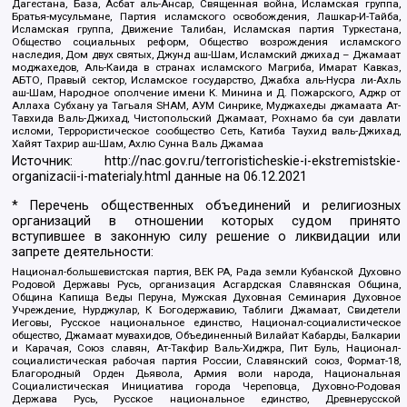
Дагестана, База, Асбат аль-Ансар, Священная война, Исламская группа,
Братья-мусульмане, Партия исламского освобождения, Лашкар-И-Тайба,
Исламская группа, Движение Талибан, Исламская партия Туркестана,
Общество социальных реформ, Общество возрождения исламского
наследия, Дом двух святых, Джунд аш-Шам, Исламский джихад – Джамаат
моджахедов, Аль-Каида в странах исламского Магриба, Имарат Кавказ,
АБТО, Правый сектор, Исламское государство, Джабха аль-Нусра ли-Ахль
аш-Шам, Народное ополчение имени К. Минина и Д. Пожарского, Аджр от
Аллаха Субхану уа Тагьаля SHAM, АУМ Синрике, Муджахеды джамаата Ат-
Тавхида Валь-Джихад, Чистопольский Джамаат, Рохнамо ба суи давлати
исломи, Террористическое сообщество Сеть, Катиба Таухид валь-Джихад,
Хайят Тахрир аш-Шам, Ахлю Сунна Валь Джамаа
Источник:
http://nac.gov.ru/terroristicheskie-i-ekstremistskie-
organizacii-i-materialy.html
данные на
06.12.2021
* Перечень общественных объединений и религиозных
организаций в отношении которых судом принято
вступившее в законную силу решение о ликвидации или
запрете деятельности:
Национал-большевистская партия, ВЕК РА, Рада земли Кубанской Духовно
Родовой Державы Русь, организация Асгардская Славянская Община,
Община Капища Веды Перуна, Мужская Духовная Семинария Духовное
Учреждение, Нурджулар, К Богодержавию, Таблиги Джамаат, Свидетели
Иеговы, Русское национальное единство, Национал-социалистическое
общество, Джамаат мувахидов, Объединенный Вилайат Кабарды, Балкарии
и Карачая, Союз славян, Ат-Такфир Валь-Хиджра, Пит Буль, Национал-
социалистическая рабочая партия России, Славянский союз, Формат-18,
Благородный Орден Дьявола, Армия воли народа, Национальная
Социалистическая Инициатива города Череповца, Духовно-Родовая
Держава Русь, Русское национальное единство, Древнерусской