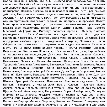
группа, Женщины Евразии, СИБАЛЬТ, Институт прав человека, Фонд защиты
гласности, Российский исследовательский центр по правам человека,
Дальневосточный центр развития гражданских инициатив и социального
партнерства, Пермский региональный правозащитный центр, Гражданское
действие, Центр независимых социологических исследований, Сутяжник,
АКАДЕМИЯ ПО ПРАВАМ ЧЕЛОВЕКА, Частное учреждение в Калининграде по
административной поддержке реализации программ и проектов Совета
Министров северных стран, Центр развития некоммерческих организаций,
Гражданское содействие, Интернешнл-Р, Центр Защиты Прав Средств
Массовой Информации, Институт развития прессы - Сибирь, Частное
учреждение в Санкт-Петербурге по административной поддержке
реализации программ и проектов Совета Министров Северных Стран, Фонд
поддержки свободы прессы, Гражданский контроль, Человек и Закон,
Общественная комиссия по сохранению наследия академика Сахарова,
МЕМО. РУ, Институт региональной прессы, Институт Развития Свободы
Информации, Экозащита!-Женсовет, Общественный вердикт, Евразийская
антимонопольная ассоциация, Дзугкоева Регина Николаевна, Кривенко
Сергей Владимирович, Милославский Павел Юрьевич, Шнырова Ольга
Вадимовна, Чанышева Лилия Айратовна, Сидорович Ольга Борисовна,
Туровский Александр Алексеевич, Васильева Анастасия Евгеньевна, Ривина
Анна Валерьевна, Бурдина Юлия Владимировна, Бойко Анатолий
Николаевич, Пивоваров Андрей Сергеевич, Дугин Сергей Георгиевич, Аверин
Виталий Евгеньевич, Барахоев Магомед Бекханович, Шевченко Дмитрий
Александрович, Шарипков Олег Викторович, Мошель Ирина Ароновна,
Шведов Григорий Сергеевич, Пономарев Лев Александрович, Созаев
Валерий Валерьевич, Каргалицкий Борис Юльевич, Исакова Ирина
Александровна, Исламов Тимур Рифгатович, Романова Ольга Евгеньевна,
Щаров Сергей Алексадрович, Цирульников Борис Альбертович, Халидова
Марина Владимировна, Людевиг Марина Зариевна, Федотова Галина
Анатольевна, Паутов Юрий Анатольевич, Верховский Александр Маркович,
Пислакова-Паркер Марина Петровна, Кочеткова Татьяна Владимировна,
Чуркина Наталья Валерьевна, Акимова Татьяна Николаевна, Золотарева