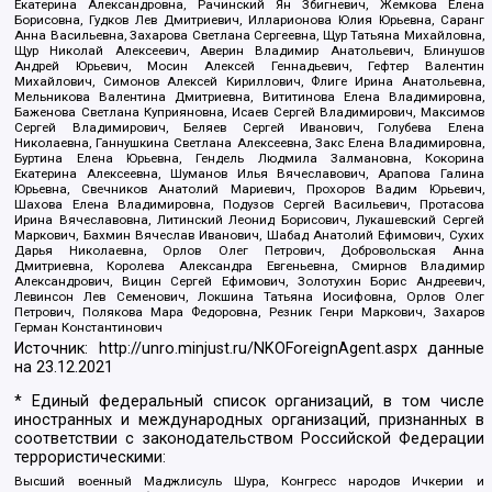
Екатерина Александровна, Рачинский Ян Збигневич, Жемкова Елена
Борисовна, Гудков Лев Дмитриевич, Илларионова Юлия Юрьевна, Саранг
Анна Васильевна, Захарова Светлана Сергеевна, Щур Татьяна Михайловна,
Щур Николай Алексеевич, Аверин Владимир Анатольевич, Блинушов
Андрей Юрьевич, Мосин Алексей Геннадьевич, Гефтер Валентин
Михайлович, Симонов Алексей Кириллович, Флиге Ирина Анатольевна,
Мельникова Валентина Дмитриевна, Вититинова Елена Владимировна,
Баженова Светлана Куприяновна, Исаев Сергей Владимирович, Максимов
Сергей Владимирович, Беляев Сергей Иванович, Голубева Елена
Николаевна, Ганнушкина Светлана Алексеевна, Закс Елена Владимировна,
Буртина Елена Юрьевна, Гендель Людмила Залмановна, Кокорина
Екатерина Алексеевна, Шуманов Илья Вячеславович, Арапова Галина
Юрьевна, Свечников Анатолий Мариевич, Прохоров Вадим Юрьевич,
Шахова Елена Владимировна, Подузов Сергей Васильевич, Протасова
Ирина Вячеславовна, Литинский Леонид Борисович, Лукашевский Сергей
Маркович, Бахмин Вячеслав Иванович, Шабад Анатолий Ефимович, Сухих
Дарья Николаевна, Орлов Олег Петрович, Добровольская Анна
Дмитриевна, Королева Александра Евгеньевна, Смирнов Владимир
Александрович, Вицин Сергей Ефимович, Золотухин Борис Андреевич,
Левинсон Лев Семенович, Локшина Татьяна Иосифовна, Орлов Олег
Петрович, Полякова Мара Федоровна, Резник Генри Маркович, Захаров
Герман Константинович
Источник:
http://unro.minjust.ru/NKOForeignAgent.aspx
данные
на
23.12.2021
* Единый федеральный список организаций, в том числе
иностранных и международных организаций, признанных в
соответствии с законодательством Российской Федерации
террористическими:
Высший военный Маджлисуль Шура, Конгресс народов Ичкерии и